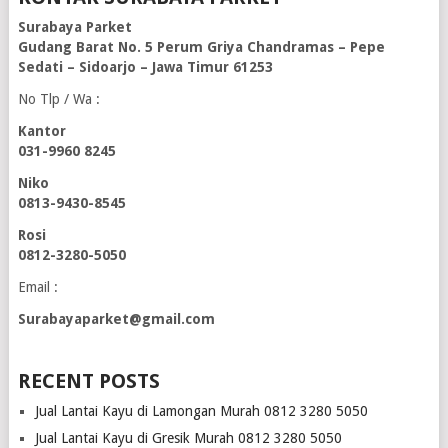
Surabaya Parket
Gudang Barat No. 5 Perum Griya Chandramas – Pepe
Sedati – Sidoarjo – Jawa Timur 61253
No Tlp / Wa :
Kantor
031-9960 8245
Niko
0813-9430-8545
Rosi
0812-3280-5050
Email :
Surabayaparket@gmail.com
RECENT POSTS
Jual Lantai Kayu di Lamongan Murah 0812 3280 5050
Jual Lantai Kayu di Gresik Murah 0812 3280 5050