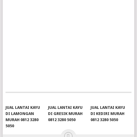
JUAL LANTAI KAYU
JUAL LANTAI KAYU
JUAL LANTAI KAYU
DI LAMONGAN
DI GRESIK MURAH
DI KEDIRI MURAH
MURAH 0812 3280
0812 3280 5050
0812 3280 5050
5050