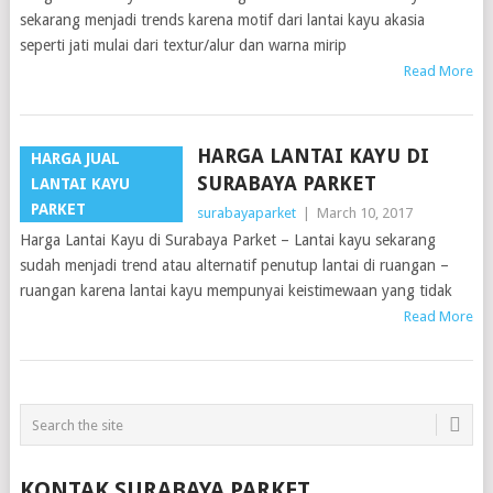
sekarang menjadi trends karena motif dari lantai kayu akasia
seperti jati mulai dari textur/alur dan warna mirip
Read More
HARGA LANTAI KAYU DI
HARGA JUAL
SURABAYA PARKET
LANTAI KAYU
PARKET
surabayaparket
|
March 10, 2017
Harga Lantai Kayu di Surabaya Parket – Lantai kayu sekarang
sudah menjadi trend atau alternatif penutup lantai di ruangan –
ruangan karena lantai kayu mempunyai keistimewaan yang tidak
Read More
POSTS
NAVIGATION
KONTAK SURABAYA PARKET