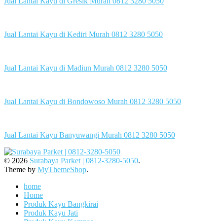
Jual Lantai Kayu di Gresik Murah 0812 3280 5050
Jual Lantai Kayu di Kediri Murah 0812 3280 5050
Jual Lantai Kayu di Madiun Murah 0812 3280 5050
Jual Lantai Kayu di Bondowoso Murah 0812 3280 5050
Jual Lantai Kayu Banyuwangi Murah 0812 3280 5050
© 2026
Surabaya Parket | 0812-3280-5050
.
Theme by
MyThemeShop
.
home
Home
Produk Kayu Bangkirai
Produk Kayu Jati