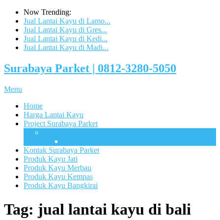
Now Trending:
Jual Lantai Kayu di Lamo...
Jual Lantai Kayu di Gres...
Jual Lantai Kayu di Kedi...
Jual Lantai Kayu di Madi...
Surabaya Parket | 0812-3280-5050
Menu
Home
Harga Lantai Kayu
Project Surabaya Parket
Lapangan
UB Sport Arena Malang
Kontak Surabaya Parket
Produk Kayu Jati
Produk Kayu Merbau
Produk Kayu Kempas
Produk Kayu Bangkirai
Tag: jual lantai kayu di bali