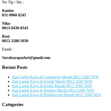
No Tlp / Wa :
Kantor
031-9960 8245
Niko
0813-9430-8545
Rosi
0812-3280-5050
Email :
Surabayaparket@gmail.com
Recent Posts
Jual Lantai Kayu di Lamongan Murah 0812 3280 5050
Jual Lantai Kayu di Gresik Murah 0812 3280 5050
Jual Lantai Kayu di Kediri Murah 0812 3280 5050
Jual Lantai Kayu di Madiun Murah 0812 3280 5050
Jual Lantai Kayu di Bondowoso Murah 0812 3280 5050
Categories