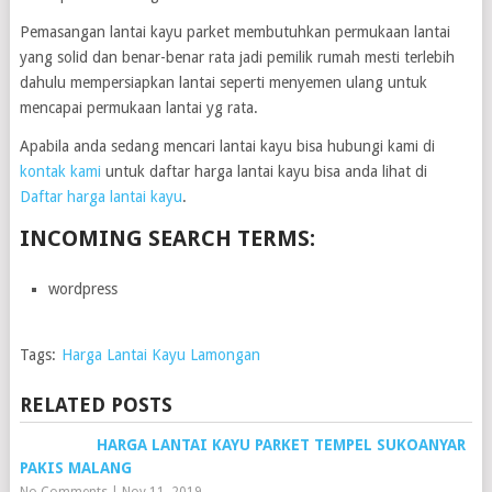
Pemasangan lantai kayu parket membutuhkan permukaan lantai
yang solid dan benar-benar rata jadi pemilik rumah mesti terlebih
dahulu mempersiapkan lantai seperti menyemen ulang untuk
mencapai permukaan lantai yg rata.
Apabila anda sedang mencari lantai kayu bisa hubungi kami di
kontak kami
untuk daftar harga lantai kayu bisa anda lihat di
Daftar harga lantai kayu
.
INCOMING SEARCH TERMS:
wordpress
Tags:
Harga Lantai Kayu Lamongan
RELATED POSTS
HARGA LANTAI KAYU PARKET TEMPEL SUKOANYAR
PAKIS MALANG
No Comments
|
Nov 11, 2019