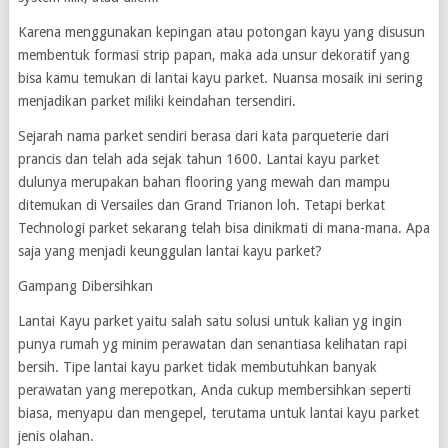
Karena menggunakan kepingan atau potongan kayu yang disusun
membentuk formasi strip papan, maka ada unsur dekoratif yang
bisa kamu temukan di lantai kayu parket. Nuansa mosaik ini sering
menjadikan parket miliki keindahan tersendiri.
Sejarah nama parket sendiri berasa dari kata parqueterie dari
prancis dan telah ada sejak tahun 1600. Lantai kayu parket
dulunya merupakan bahan flooring yang mewah dan mampu
ditemukan di Versailes dan Grand Trianon loh. Tetapi berkat
Technologi parket sekarang telah bisa dinikmati di mana-mana. Apa
saja yang menjadi keunggulan lantai kayu parket?
Gampang Dibersihkan
Lantai Kayu parket yaitu salah satu solusi untuk kalian yg ingin
punya rumah yg minim perawatan dan senantiasa kelihatan rapi
bersih. Tipe lantai kayu parket tidak membutuhkan banyak
perawatan yang merepotkan, Anda cukup membersihkan seperti
biasa, menyapu dan mengepel, terutama untuk lantai kayu parket
jenis olahan.