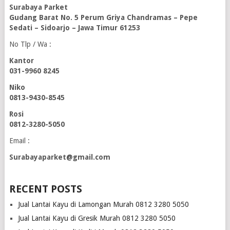
Surabaya Parket
Gudang Barat No. 5 Perum Griya Chandramas – Pepe
Sedati – Sidoarjo – Jawa Timur 61253
No Tlp / Wa :
Kantor
031-9960 8245
Niko
0813-9430-8545
Rosi
0812-3280-5050
Email :
Surabayaparket@gmail.com
RECENT POSTS
Jual Lantai Kayu di Lamongan Murah 0812 3280 5050
Jual Lantai Kayu di Gresik Murah 0812 3280 5050