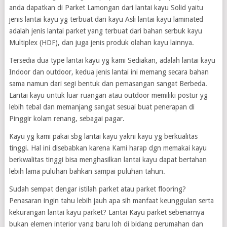
anda dapatkan di Parket Lamongan dari lantai kayu Solid yaitu
jenis lantai kayu yg terbuat dari kayu Asli lantai kayu laminated
adalah jenis lantai parket yang terbuat dari bahan serbuk kayu
Multiplex (HDF), dan juga jenis produk olahan kayu lainnya.
Tersedia dua type lantai kayu yg kami Sediakan, adalah lantai kayu
Indoor dan outdoor, kedua jenis lantai ini memang secara bahan
sama namun dari segi bentuk dan pemasangan sangat Berbeda.
Lantai kayu untuk luar ruangan atau outdoor memiliki postur yg
lebih tebal dan memanjang sangat sesuai buat penerapan di
Pinggir kolam renang, sebagai pagar.
Kayu yg kami pakai sbg lantai kayu yakni kayu yg berkualitas
tinggi. Hal ini disebabkan karena Kami harap dgn memakai kayu
berkwalitas tinggi bisa menghasilkan lantai kayu dapat bertahan
lebih lama puluhan bahkan sampai puluhan tahun.
Sudah sempat dengar istilah parket atau parket flooring?
Penasaran ingin tahu lebih jauh apa sih manfaat keunggulan serta
kekurangan lantai kayu parket? Lantai Kayu parket sebenarnya
bukan elemen interior yang baru loh di bidang perumahan dan