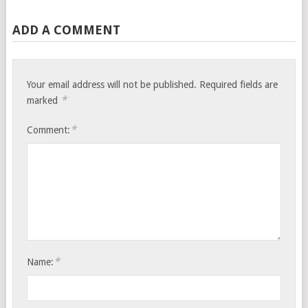
ADD A COMMENT
Your email address will not be published.
Required fields are
*
marked
*
Comment:
*
Name: