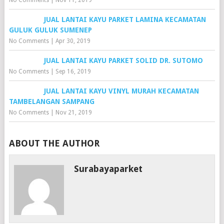
JUAL LANTAI KAYU PARKET LAMINA KECAMATAN
GULUK GULUK SUMENEP
No Comments
|
Apr 30, 2019
JUAL LANTAI KAYU PARKET SOLID DR. SUTOMO
No Comments
|
Sep 16, 2019
JUAL LANTAI KAYU VINYL MURAH KECAMATAN
TAMBELANGAN SAMPANG
No Comments
|
Nov 21, 2019
ABOUT THE AUTHOR
Surabayaparket