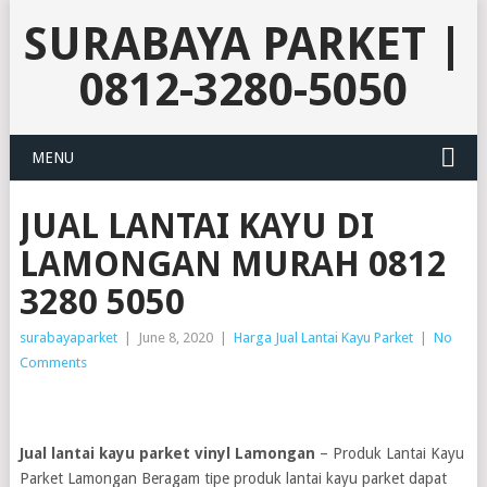
SURABAYA PARKET |
0812-3280-5050
MENU
JUAL LANTAI KAYU DI
LAMONGAN MURAH 0812
3280 5050
surabayaparket
|
June 8, 2020
|
Harga Jual Lantai Kayu Parket
|
No
Comments
Jual lantai kayu parket vinyl Lamongan
– Produk Lantai Kayu
Parket Lamongan Beragam tipe produk lantai kayu parket dapat