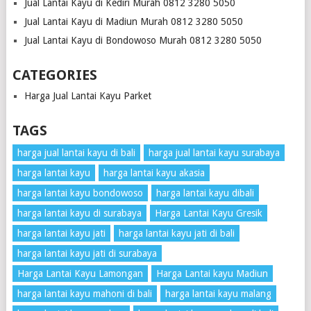
Jual Lantai Kayu di Kediri Murah 0812 3280 5050
Jual Lantai Kayu di Madiun Murah 0812 3280 5050
Jual Lantai Kayu di Bondowoso Murah 0812 3280 5050
CATEGORIES
Harga Jual Lantai Kayu Parket
TAGS
harga jual lantai kayu di bali
harga jual lantai kayu surabaya
harga lantai kayu
harga lantai kayu akasia
harga lantai kayu bondowoso
harga lantai kayu dibali
harga lantai kayu di surabaya
Harga Lantai Kayu Gresik
harga lantai kayu jati
harga lantai kayu jati di bali
harga lantai kayu jati di surabaya
Harga Lantai Kayu Lamongan
Harga Lantai kayu Madiun
harga lantai kayu mahoni di bali
harga lantai kayu malang