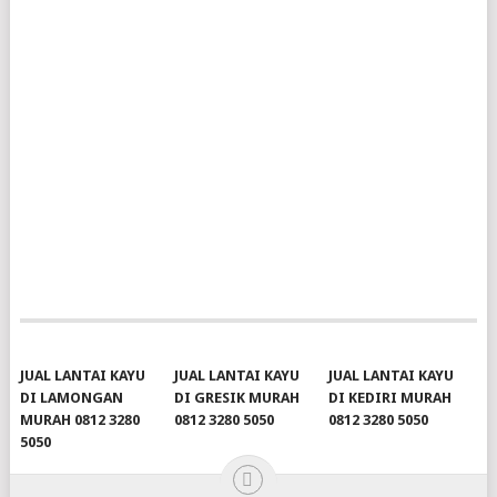
JUAL LANTAI KAYU
JUAL LANTAI KAYU
JUAL LANTAI KAYU
DI LAMONGAN
DI GRESIK MURAH
DI KEDIRI MURAH
MURAH 0812 3280
0812 3280 5050
0812 3280 5050
5050