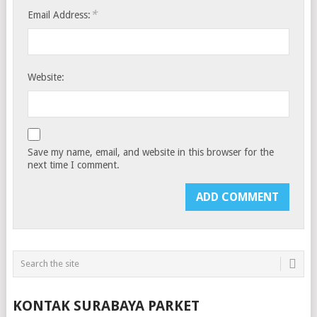
*
Email Address:
Website:
Save my name, email, and website in this browser for the
next time I comment.
KONTAK SURABAYA PARKET