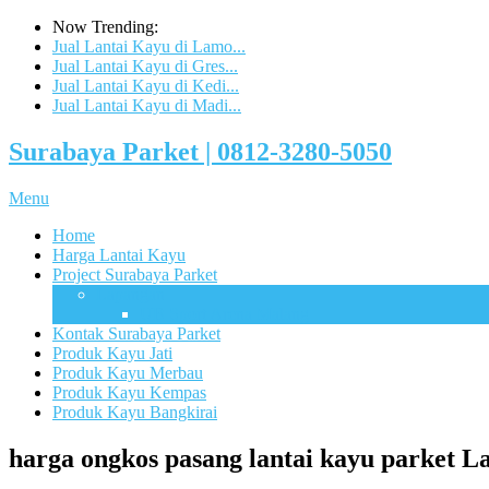
Now Trending:
Jual Lantai Kayu di Lamo...
Jual Lantai Kayu di Gres...
Jual Lantai Kayu di Kedi...
Jual Lantai Kayu di Madi...
Surabaya Parket | 0812-3280-5050
Menu
Home
Harga Lantai Kayu
Project Surabaya Parket
Lapangan
UB Sport Arena Malang
Kontak Surabaya Parket
Produk Kayu Jati
Produk Kayu Merbau
Produk Kayu Kempas
Produk Kayu Bangkirai
harga ongkos pasang lantai kayu parket L