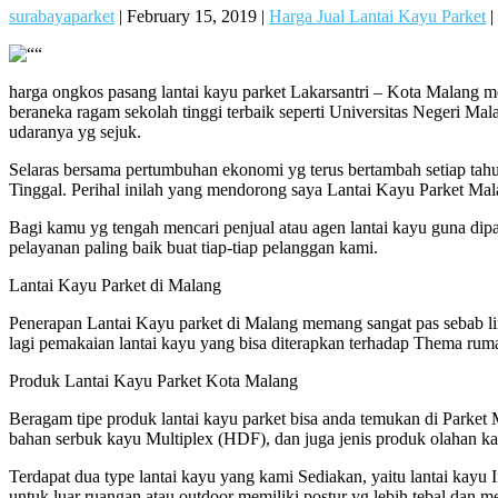
surabayaparket
|
February 15, 2019
|
Harga Jual Lantai Kayu Parket
|
harga ongkos pasang lantai kayu parket Lakarsantri – Kota Malang me
beraneka ragam sekolah tinggi terbaik seperti Universitas Negeri Mala
udaranya yg sejuk.
Selaras bersama pertumbuhan ekonomi yg terus bertambah setiap t
Tinggal. Perihal inilah yang mendorong saya Lantai Kayu Parket Mal
Bagi kamu yg tengah mencari penjual atau agen lantai kayu guna dipa
pelayanan paling baik buat tiap-tiap pelanggan kami.
Lantai Kayu Parket di Malang
Penerapan Lantai Kayu parket di Malang memang sangat pas sebab l
lagi pemakaian lantai kayu yang bisa diterapkan terhadap Thema rum
Produk Lantai Kayu Parket Kota Malang
Beragam tipe produk lantai kayu parket bisa anda temukan di Parket Mal
bahan serbuk kayu Multiplex (HDF), dan juga jenis produk olahan ka
Terdapat dua type lantai kayu yang kami Sediakan, yaitu lantai kay
untuk luar ruangan atau outdoor memiliki postur yg lebih tebal dan 