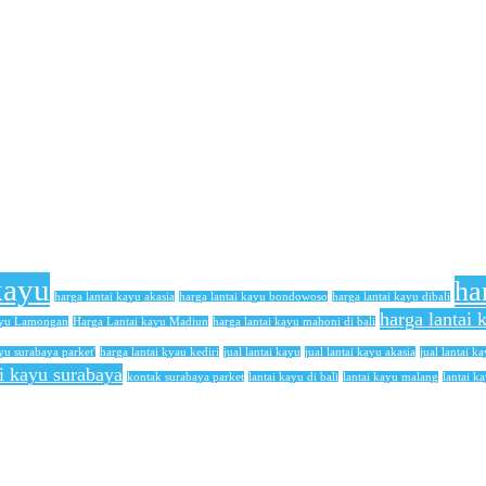
kayu
ha
harga lantai kayu akasia
harga lantai kayu bondowoso
harga lantai kayu dibali
harga lantai
ayu Lamongan
Harga Lantai kayu Madiun
harga lantai kayu mahoni di bali
yu surabaya parket'
harga lantai kyau kediri
jual lantai kayu
jual lantai kayu akasia
jual lantai ka
ai kayu surabaya
kontak surabaya parket
lantai kayu di bali
lantai kayu malang
lantai k