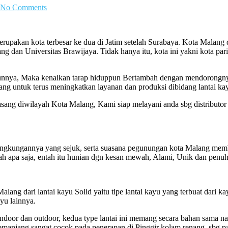
No Comments
rupakan kota terbesar ke dua di Jatim setelah Surabaya. Kota Malang d
ng dan Universitas Brawijaya. Tidak hanya itu, kota ini yakni kota par
ahunnya, Maka kenaikan tarap hiduppun Bertambah dengan mendorongn
ang untuk terus meningkatkan layanan dan produksi dibidang lantai k
sang diwilayah Kota Malang, Kami siap melayani anda sbg distributor 
ingkungannya yang sejuk, serta suasana pegunungan kota Malang memb
ah apa saja, entah itu hunian dgn kesan mewah, Alami, Unik dan penuh
ang dari lantai kayu Solid yaitu tipe lantai kayu yang terbuat dari kayu
yu lainnya.
u Indoor dan outdoor, kedua type lantai ini memang secara bahan sama
memanjang sangat cocok pada penerapan di Pinggir kolam renang, sbg pa