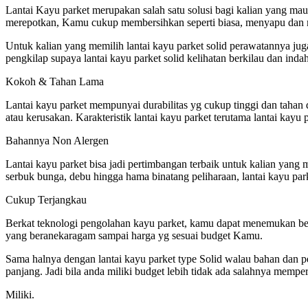
Lantai Kayu parket merupakan salah satu solusi bagi kalian yang ma
merepotkan, Kamu cukup membersihkan seperti biasa, menyapu dan me
Untuk kalian yang memilih lantai kayu parket solid perawatannya ju
pengkilap supaya lantai kayu parket solid kelihatan berkilau dan indah
Kokoh & Tahan Lama
Lantai kayu parket mempunyai durabilitas yg cukup tinggi dan tahan
atau kerusakan. Karakteristik lantai kayu parket terutama lantai kay
Bahannya Non Alergen
Lantai kayu parket bisa jadi pertimbangan terbaik untuk kalian yang
serbuk bunga, debu hingga hama binatang peliharaan, lantai kayu park
Cukup Terjangkau
Berkat teknologi pengolahan kayu parket, kamu dapat menemukan bera
yang beranekaragam sampai harga yg sesuai budget Kamu.
Sama halnya dengan lantai kayu parket type Solid walau bahan dan pe
panjang. Jadi bila anda miliki budget lebih tidak ada salahnya memp
Miliki.