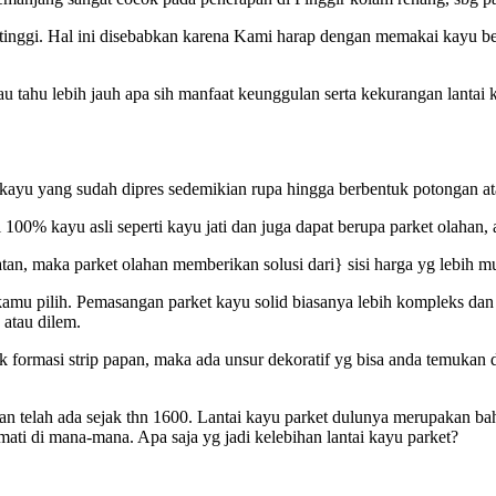
 tinggi. Hal ini disebabkan karena Kami harap dengan memakai kayu ber
au tahu lebih jauh apa sih manfaat keunggulan serta kekurangan lantai
 kayu yang sudah dipres sedemikian rupa hingga berbentuk potongan ata
l 100% kayu asli seperti kayu jati dan juga dapat berupa parket olahan
watan, maka parket olahan memberikan solusi dari} sisi harga yg lebih 
g kamu pilih. Pemasangan parket kayu solid biasanya lebih kompleks da
 atau dilem.
rmasi strip papan, maka ada unsur dekoratif yg bisa anda temukan di 
is dan telah ada sejak thn 1600. Lantai kayu parket dulunya merupakan 
kmati di mana-mana. Apa saja yg jadi kelebihan lantai kayu parket?