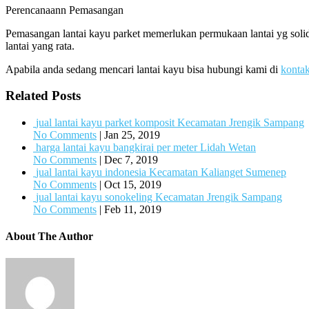
Perencanaann Pemasangan
Pemasangan lantai kayu parket memerlukan permukaan lantai yg solid
lantai yang rata.
Apabila anda sedang mencari lantai kayu bisa hubungi kami di
konta
Related Posts
jual lantai kayu parket komposit Kecamatan Jrengik Sampang
No Comments
|
Jan 25, 2019
harga lantai kayu bangkirai per meter Lidah Wetan
No Comments
|
Dec 7, 2019
jual lantai kayu indonesia Kecamatan Kalianget Sumenep
No Comments
|
Oct 15, 2019
jual lantai kayu sonokeling Kecamatan Jrengik Sampang
No Comments
|
Feb 11, 2019
About The Author