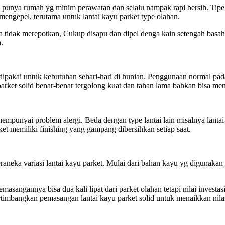
u punya rumah yg minim perawatan dan selalu nampak rapi bersih. Tip
ngepel, terutama untuk lantai kayu parket type olahan.
ga tidak merepotkan, Cukup disapu dan dipel denga kain setengah basa
.
 dipakai untuk kebutuhan sehari-hari di hunian. Penggunaan normal pad
u parket solid benar-benar tergolong kuat dan tahan lama bahkan bisa m
 mempunyai problem alergi. Beda dengan type lantai lain misalnya lanta
et memiliki finishing yang gampang dibersihkan setiap saat.
neka variasi lantai kayu parket. Mulai dari bahan kayu yg digunakan 
masangannya bisa dua kali lipat dari parket olahan tetapi nilai inves
ertimbangkan pemasangan lantai kayu parket solid untuk menaikkan nila