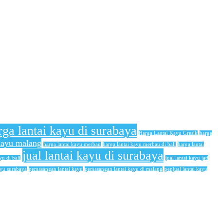
rga lantai kayu di surabaya
Harga Lantai Kayu Gresik
harga
 kayu malang
harga lantai kayu merbau
harga lantai kayu merbau di bali
harga lantai
jual lantai kayu di surabaya
yu di bali
jual lantai kayu jati
ayu surabaya
pemasangan lantai kayu
pemasangan lantai kayu di malang
penjual lantai kayu