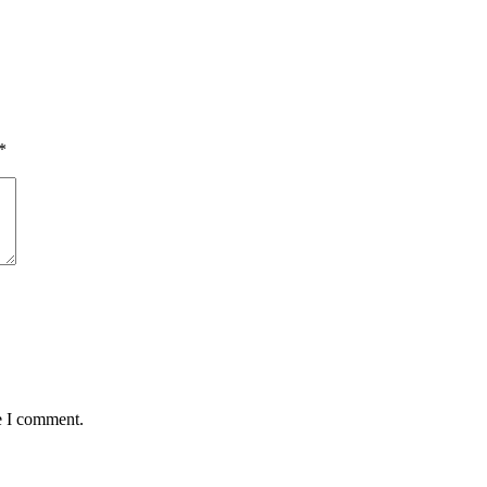
*
e I comment.