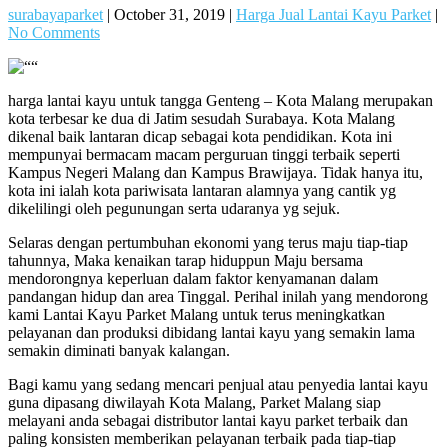
surabayaparket
|
October 31, 2019
|
Harga Jual Lantai Kayu Parket
|
No Comments
harga lantai kayu untuk tangga Genteng – Kota Malang merupakan
kota terbesar ke dua di Jatim sesudah Surabaya. Kota Malang
dikenal baik lantaran dicap sebagai kota pendidikan. Kota ini
mempunyai bermacam macam perguruan tinggi terbaik seperti
Kampus Negeri Malang dan Kampus Brawijaya. Tidak hanya itu,
kota ini ialah kota pariwisata lantaran alamnya yang cantik yg
dikelilingi oleh pegunungan serta udaranya yg sejuk.
Selaras dengan pertumbuhan ekonomi yang terus maju tiap-tiap
tahunnya, Maka kenaikan tarap hiduppun Maju bersama
mendorongnya keperluan dalam faktor kenyamanan dalam
pandangan hidup dan area Tinggal. Perihal inilah yang mendorong
kami Lantai Kayu Parket Malang untuk terus meningkatkan
pelayanan dan produksi dibidang lantai kayu yang semakin lama
semakin diminati banyak kalangan.
Bagi kamu yang sedang mencari penjual atau penyedia lantai kayu
guna dipasang diwilayah Kota Malang, Parket Malang siap
melayani anda sebagai distributor lantai kayu parket terbaik dan
paling konsisten memberikan pelayanan terbaik pada tiap-tiap