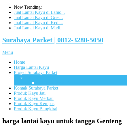
Now Trending:
Jual Lantai Kayu di Lamo...
Jual Lantai Kayu di Gres...
Jual Lantai Kayu di Kedi...
Jual Lantai Kayu di Madi...
Surabaya Parket | 0812-3280-5050
Menu
Home
Harga Lantai Kayu
Project Surabaya Parket
Lapangan
UB Sport Arena Malang
Kontak Surabaya Parket
Produk Kayu Jati
Produk Kayu Merbau
Produk Kayu Kempas
Produk Kayu Bangkirai
harga lantai kayu untuk tangga Genteng