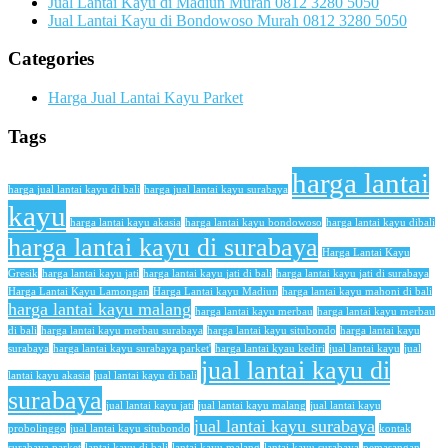
Jual Lantai Kayu di Madiun Murah 0812 3280 5050
Jual Lantai Kayu di Bondowoso Murah 0812 3280 5050
Categories
Harga Jual Lantai Kayu Parket
Tags
harga lantai
harga jual lantai kayu di bali
harga jual lantai kayu surabaya
kayu
harga lantai kayu akasia
harga lantai kayu bondowoso
harga lantai kayu dibali
harga lantai kayu di surabaya
Harga Lantai Kayu
Gresik
harga lantai kayu jati
harga lantai kayu jati di bali
harga lantai kayu jati di surabaya
Harga Lantai Kayu Lamongan
Harga Lantai kayu Madiun
harga lantai kayu mahoni di bali
harga lantai kayu malang
harga lantai kayu merbau
harga lantai kayu merbau
di bali
harga lantai kayu merbau surabaya
harga lantai kayu situbondo
harga lantai kayu
surabaya
harga lantai kayu surabaya parket'
harga lantai kyau kediri
jual lantai kayu
jual
jual lantai kayu di
lantai kayu akasia
jual lantai kayu di bali
surabaya
jual lantai kayu jati
jual lantai kayu malang
jual lantai kayu
jual lantai kayu surabaya
probolinggo
jual lantai kayu situbondo
kontak
surabaya parket
lantai kayu di bali
lantai kayu malang
lantai kayu surabaya
pemasangan