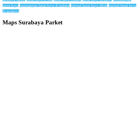
lantai kayu
pemasangan lantai kayu di malang
penjual lantai kayu dibali
penjual lantai kayu
di surabaya
Maps Surabaya Parket