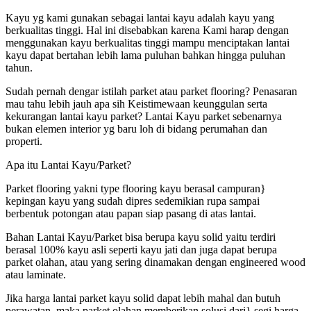
Kayu yg kami gunakan sebagai lantai kayu adalah kayu yang
berkualitas tinggi. Hal ini disebabkan karena Kami harap dengan
menggunakan kayu berkualitas tinggi mampu menciptakan lantai
kayu dapat bertahan lebih lama puluhan bahkan hingga puluhan
tahun.
Sudah pernah dengar istilah parket atau parket flooring? Penasaran
mau tahu lebih jauh apa sih Keistimewaan keunggulan serta
kekurangan lantai kayu parket? Lantai Kayu parket sebenarnya
bukan elemen interior yg baru loh di bidang perumahan dan
properti.
Apa itu Lantai Kayu/Parket?
Parket flooring yakni type flooring kayu berasal campuran}
kepingan kayu yang sudah dipres sedemikian rupa sampai
berbentuk potongan atau papan siap pasang di atas lantai.
Bahan Lantai Kayu/Parket bisa berupa kayu solid yaitu terdiri
berasal 100% kayu asli seperti kayu jati dan juga dapat berupa
parket olahan, atau yang sering dinamakan dengan engineered wood
atau laminate.
Jika harga lantai parket kayu solid dapat lebih mahal dan butuh
perawatan, maka parket olahan memberikan solusi dari} segi harga