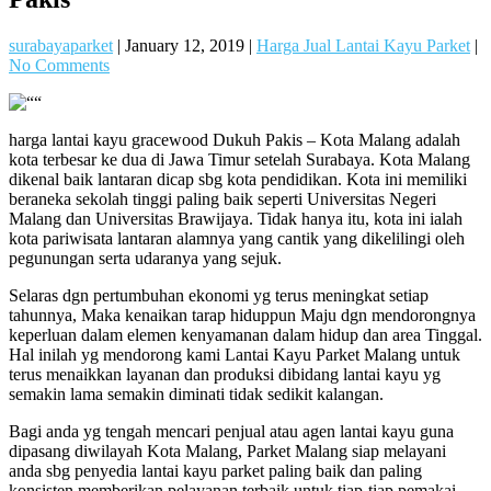
surabayaparket
|
January 12, 2019
|
Harga Jual Lantai Kayu Parket
|
No Comments
harga lantai kayu gracewood Dukuh Pakis – Kota Malang adalah
kota terbesar ke dua di Jawa Timur setelah Surabaya. Kota Malang
dikenal baik lantaran dicap sbg kota pendidikan. Kota ini memiliki
beraneka sekolah tinggi paling baik seperti Universitas Negeri
Malang dan Universitas Brawijaya. Tidak hanya itu, kota ini ialah
kota pariwisata lantaran alamnya yang cantik yang dikelilingi oleh
pegunungan serta udaranya yang sejuk.
Selaras dgn pertumbuhan ekonomi yg terus meningkat setiap
tahunnya, Maka kenaikan tarap hiduppun Maju dgn mendorongnya
keperluan dalam elemen kenyamanan dalam hidup dan area Tinggal.
Hal inilah yg mendorong kami Lantai Kayu Parket Malang untuk
terus menaikkan layanan dan produksi dibidang lantai kayu yg
semakin lama semakin diminati tidak sedikit kalangan.
Bagi anda yg tengah mencari penjual atau agen lantai kayu guna
dipasang diwilayah Kota Malang, Parket Malang siap melayani
anda sbg penyedia lantai kayu parket paling baik dan paling
konsisten memberikan pelayanan terbaik untuk tiap-tiap pemakai