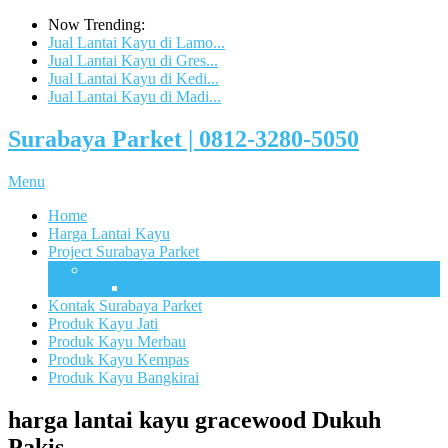
Now Trending:
Jual Lantai Kayu di Lamo...
Jual Lantai Kayu di Gres...
Jual Lantai Kayu di Kedi...
Jual Lantai Kayu di Madi...
Surabaya Parket | 0812-3280-5050
Menu
Home
Harga Lantai Kayu
Project Surabaya Parket
Lapangan
UB Sport Arena Malang
Kontak Surabaya Parket
Produk Kayu Jati
Produk Kayu Merbau
Produk Kayu Kempas
Produk Kayu Bangkirai
harga lantai kayu gracewood Dukuh
Pakis