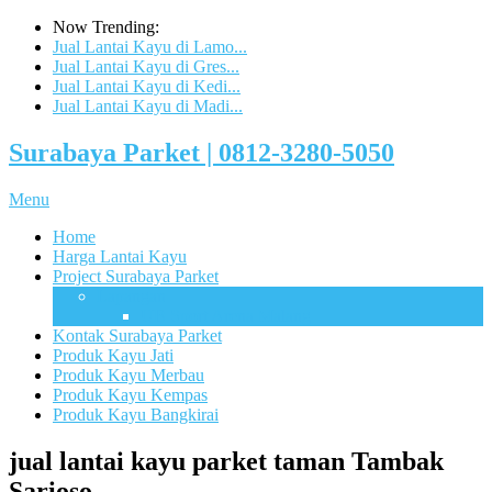
Now Trending:
Jual Lantai Kayu di Lamo...
Jual Lantai Kayu di Gres...
Jual Lantai Kayu di Kedi...
Jual Lantai Kayu di Madi...
Surabaya Parket | 0812-3280-5050
Menu
Home
Harga Lantai Kayu
Project Surabaya Parket
Lapangan
UB Sport Arena Malang
Kontak Surabaya Parket
Produk Kayu Jati
Produk Kayu Merbau
Produk Kayu Kempas
Produk Kayu Bangkirai
jual lantai kayu parket taman Tambak
Sarioso