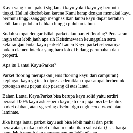
Kayu yang kami pakai sbg lantai kayu yakni kayu yg bermutu
tinggi. Hal ini disebabkan karena Kami harap dengan memakai kayu
bermutu tinggi sanggup menghasilkan lantai kayu dapat bertahan
lebih lama puluhan bahkan hingga puluhan tahun.
Sudah sempat dengar istilah parket atau parket flooring? Penasaran
ingin tahu lebih jauh apa sih Keistimewaan keunggulan serta
kekurangan lantai kayu parket? Lantai Kayu parket sebenarnya
bukan elemen interior yang baru loh di bidang perumahan dan
properti.
Apa itu Lantai Kayu/Parket?
Parket flooring merupakan jenis flooring kayu dari campuran}
kepingan kayu yg telah dipres sedemikian rupa sampai berbentuk
potongan atau papan siap pasang di atas lantai.
Bahan Lantai Kayu/Parket bisa berupa kayu solid yaitu terdiri
berasal 100% kayu asli seperti kayu jati dan juga bisa berbentuk
parket olahan, atau yg sering disebut dgn engineered wood atau
laminate.
Jika harga lantai parket kayu asli bisa lebih mahal dan perlu
perawatan, maka parket olahan memberikan solusi dari} sisi harga
yang lebih murah dan pemasangan yg lebih efisien.