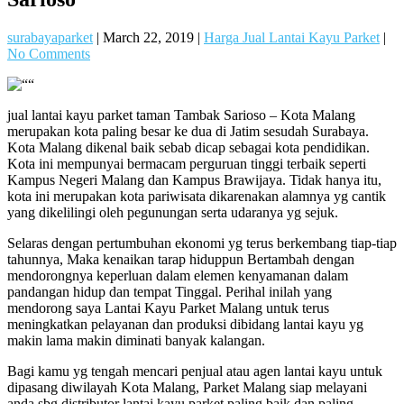
surabayaparket
|
March 22, 2019
|
Harga Jual Lantai Kayu Parket
|
No Comments
jual lantai kayu parket taman Tambak Sarioso – Kota Malang
merupakan kota paling besar ke dua di Jatim sesudah Surabaya.
Kota Malang dikenal baik sebab dicap sebagai kota pendidikan.
Kota ini mempunyai bermacam perguruan tinggi terbaik seperti
Kampus Negeri Malang dan Kampus Brawijaya. Tidak hanya itu,
kota ini merupakan kota pariwisata dikarenakan alamnya yg cantik
yang dikelilingi oleh pegunungan serta udaranya yg sejuk.
Selaras dengan pertumbuhan ekonomi yg terus berkembang tiap-tiap
tahunnya, Maka kenaikan tarap hiduppun Bertambah dengan
mendorongnya keperluan dalam elemen kenyamanan dalam
pandangan hidup dan tempat Tinggal. Perihal inilah yang
mendorong saya Lantai Kayu Parket Malang untuk terus
meningkatkan pelayanan dan produksi dibidang lantai kayu yg
makin lama makin diminati banyak kalangan.
Bagi kamu yg tengah mencari penjual atau agen lantai kayu untuk
dipasang diwilayah Kota Malang, Parket Malang siap melayani
anda sbg distributor lantai kayu parket paling baik dan paling