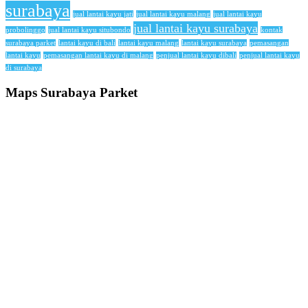
surabaya
jual lantai kayu jati
jual lantai kayu malang
jual lantai kayu
jual lantai kayu surabaya
probolinggo
jual lantai kayu situbondo
kontak
surabaya parket
lantai kayu di bali
lantai kayu malang
lantai kayu surabaya
pemasangan
lantai kayu
pemasangan lantai kayu di malang
penjual lantai kayu dibali
penjual lantai kayu
di surabaya
Maps Surabaya Parket