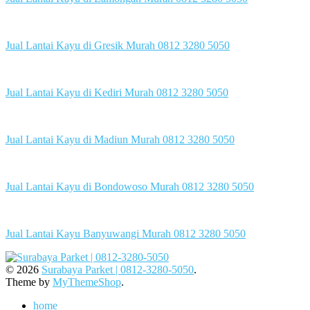
Jual Lantai Kayu di Gresik Murah 0812 3280 5050
Jual Lantai Kayu di Kediri Murah 0812 3280 5050
Jual Lantai Kayu di Madiun Murah 0812 3280 5050
Jual Lantai Kayu di Bondowoso Murah 0812 3280 5050
Jual Lantai Kayu Banyuwangi Murah 0812 3280 5050
© 2026
Surabaya Parket | 0812-3280-5050
.
Theme by
MyThemeShop
.
home