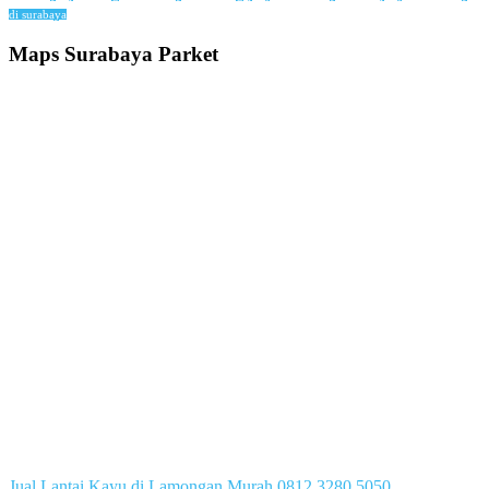
di surabaya
Maps Surabaya Parket
Jual Lantai Kayu di Lamongan Murah 0812 3280 5050