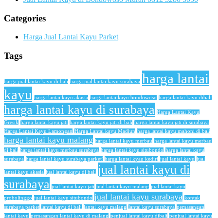
Categories
Harga Jual Lantai Kayu Parket
Tags
harga lantai
harga jual lantai kayu di bali
harga jual lantai kayu surabaya
kayu
harga lantai kayu akasia
harga lantai kayu bondowoso
harga lantai kayu dibali
harga lantai kayu di surabaya
Harga Lantai Kayu
Gresik
harga lantai kayu jati
harga lantai kayu jati di bali
harga lantai kayu jati di surabaya
Harga Lantai Kayu Lamongan
Harga Lantai kayu Madiun
harga lantai kayu mahoni di bali
harga lantai kayu malang
harga lantai kayu merbau
harga lantai kayu merbau
di bali
harga lantai kayu merbau surabaya
harga lantai kayu situbondo
harga lantai kayu
surabaya
harga lantai kayu surabaya parket'
harga lantai kyau kediri
jual lantai kayu
jual
jual lantai kayu di
lantai kayu akasia
jual lantai kayu di bali
surabaya
jual lantai kayu jati
jual lantai kayu malang
jual lantai kayu
jual lantai kayu surabaya
probolinggo
jual lantai kayu situbondo
kontak
surabaya parket
lantai kayu di bali
lantai kayu malang
lantai kayu surabaya
pemasangan
lantai kayu
pemasangan lantai kayu di malang
penjual lantai kayu dibali
penjual lantai kayu