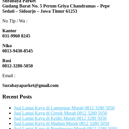
Surabaya Parket
Gudang Barat No. 5 Perum Griya Chandramas – Pepe
Sedati – Sidoarjo – Jawa Timur 61253
No Tlp / Wa :
Kantor
031-9960 8245
Niko
0813-9430-8545
Rosi
0812-3280-5050
Email :
Surabayaparket@gmail.com
Recent Posts
Jual Lantai Kayu di Lamongan Murah 0812 3280 5050
Jual Lantai Kayu di Gresik Murah 0812 3280 5050
Jual Lantai Kayu di Kediri Murah 0812 3280 5050
Jual Lantai Kayu di Madiun Murah 0812 3280 5050
Jual Lantai Kayu di Bondowoso Murah 0812 3280 5050