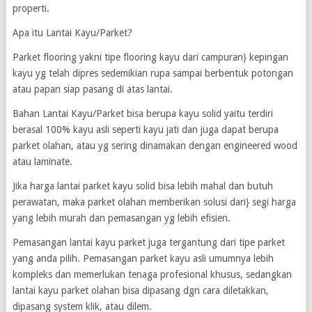
properti.
Apa itu Lantai Kayu/Parket?
Parket flooring yakni tipe flooring kayu dari campuran} kepingan
kayu yg telah dipres sedemikian rupa sampai berbentuk potongan
atau papan siap pasang di atas lantai.
Bahan Lantai Kayu/Parket bisa berupa kayu solid yaitu terdiri
berasal 100% kayu asli seperti kayu jati dan juga dapat berupa
parket olahan, atau yg sering dinamakan dengan engineered wood
atau laminate.
Jika harga lantai parket kayu solid bisa lebih mahal dan butuh
perawatan, maka parket olahan memberikan solusi dari} segi harga
yang lebih murah dan pemasangan yg lebih efisien.
Pemasangan lantai kayu parket juga tergantung dari tipe parket
yang anda pilih. Pemasangan parket kayu asli umumnya lebih
kompleks dan memerlukan tenaga profesional khusus, sedangkan
lantai kayu parket olahan bisa dipasang dgn cara diletakkan,
dipasang system klik, atau dilem.