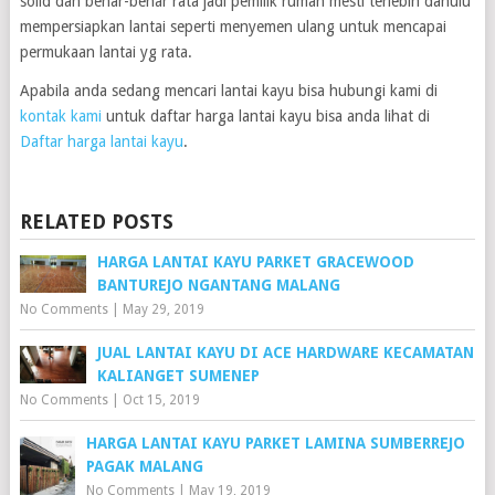
solid dan benar-benar rata jadi pemilik rumah mesti terlebih dahulu
mempersiapkan lantai seperti menyemen ulang untuk mencapai
permukaan lantai yg rata.
Apabila anda sedang mencari lantai kayu bisa hubungi kami di
kontak kami
untuk daftar harga lantai kayu bisa anda lihat di
Daftar harga lantai kayu
.
RELATED POSTS
HARGA LANTAI KAYU PARKET GRACEWOOD
BANTUREJO NGANTANG MALANG
No Comments
|
May 29, 2019
JUAL LANTAI KAYU DI ACE HARDWARE KECAMATAN
KALIANGET SUMENEP
No Comments
|
Oct 15, 2019
HARGA LANTAI KAYU PARKET LAMINA SUMBERREJO
PAGAK MALANG
No Comments
|
May 19, 2019