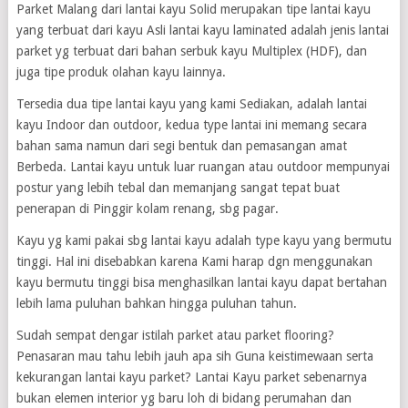
Parket Malang dari lantai kayu Solid merupakan tipe lantai kayu
yang terbuat dari kayu Asli lantai kayu laminated adalah jenis lantai
parket yg terbuat dari bahan serbuk kayu Multiplex (HDF), dan
juga tipe produk olahan kayu lainnya.
Tersedia dua tipe lantai kayu yang kami Sediakan, adalah lantai
kayu Indoor dan outdoor, kedua type lantai ini memang secara
bahan sama namun dari segi bentuk dan pemasangan amat
Berbeda. Lantai kayu untuk luar ruangan atau outdoor mempunyai
postur yang lebih tebal dan memanjang sangat tepat buat
penerapan di Pinggir kolam renang, sbg pagar.
Kayu yg kami pakai sbg lantai kayu adalah type kayu yang bermutu
tinggi. Hal ini disebabkan karena Kami harap dgn menggunakan
kayu bermutu tinggi bisa menghasilkan lantai kayu dapat bertahan
lebih lama puluhan bahkan hingga puluhan tahun.
Sudah sempat dengar istilah parket atau parket flooring?
Penasaran mau tahu lebih jauh apa sih Guna keistimewaan serta
kekurangan lantai kayu parket? Lantai Kayu parket sebenarnya
bukan elemen interior yg baru loh di bidang perumahan dan