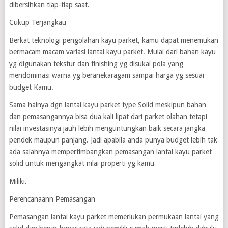
dibersihkan tiap-tiap saat.
Cukup Terjangkau
Berkat teknologi pengolahan kayu parket, kamu dapat menemukan
bermacam macam variasi lantai kayu parket. Mulai dari bahan kayu
yg digunakan tekstur dan finishing yg disukai pola yang
mendominasi warna yg beranekaragam sampai harga yg sesuai
budget Kamu.
Sama halnya dgn lantai kayu parket type Solid meskipun bahan
dan pemasangannya bisa dua kali lipat dari parket olahan tetapi
nilai investasinya jauh lebih menguntungkan baik secara jangka
pendek maupun panjang. Jadi apabila anda punya budget lebih tak
ada salahnya mempertimbangkan pemasangan lantai kayu parket
solid untuk mengangkat nilai properti yg kamu
Miliki.
Perencanaann Pemasangan
Pemasangan lantai kayu parket memerlukan permukaan lantai yang