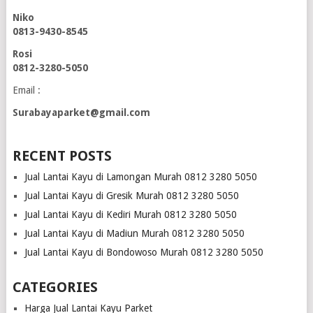
Niko
0813-9430-8545
Rosi
0812-3280-5050
Email :
Surabayaparket@gmail.com
RECENT POSTS
Jual Lantai Kayu di Lamongan Murah 0812 3280 5050
Jual Lantai Kayu di Gresik Murah 0812 3280 5050
Jual Lantai Kayu di Kediri Murah 0812 3280 5050
Jual Lantai Kayu di Madiun Murah 0812 3280 5050
Jual Lantai Kayu di Bondowoso Murah 0812 3280 5050
CATEGORIES
Harga Jual Lantai Kayu Parket