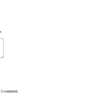
*
e I comment.