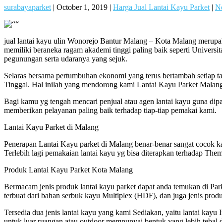
surabayaparket
|
October 1, 2019
|
Harga Jual Lantai Kayu Parket
|
N
jual lantai kayu ulin Wonorejo Bantur Malang – Kota Malang merupaka
memiliki beraneka ragam akademi tinggi paling baik seperti Universit
pegunungan serta udaranya yang sejuk.
Selaras bersama pertumbuhan ekonomi yang terus bertambah setiap
Tinggal. Hal inilah yang mendorong kami Lantai Kayu Parket Malang 
Bagi kamu yg tengah mencari penjual atau agen lantai kayu guna dipa
memberikan pelayanan paling baik terhadap tiap-tiap pemakai kami.
Lantai Kayu Parket di Malang
Penerapan Lantai Kayu parket di Malang benar-benar sangat cocok k
Terlebih lagi pemakaian lantai kayu yg bisa diterapkan terhadap The
Produk Lantai Kayu Parket Kota Malang
Bermacam jenis produk lantai kayu parket dapat anda temukan di Parket
terbuat dari bahan serbuk kayu Multiplex (HDF), dan juga jenis prod
Tersedia dua jenis lantai kayu yang kami Sediakan, yaitu lantai kay
untuk luar ruangan atau outdoor mempunyai bentuk yang lebih tebal 