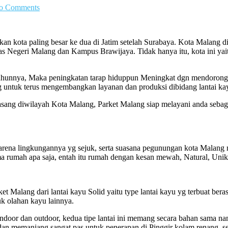
o Comments
n kota paling besar ke dua di Jatim setelah Surabaya. Kota Malang di
as Negeri Malang dan Kampus Brawijaya. Tidak hanya itu, kota ini yaitu
 tahunnya, Maka peningkatan tarap hiduppun Meningkat dgn mendoron
untuk terus mengembangkan layanan dan produksi dibidang lantai kayu
sang diwilayah Kota Malang, Parket Malang siap melayani anda sebagai
arena lingkungannya yg sejuk, serta suasana pegunungan kota Malang
ma rumah apa saja, entah itu rumah dengan kesan mewah, Natural, Unik
 Malang dari lantai kayu Solid yaitu type lantai kayu yg terbuat berasa
uk olahan kayu lainnya.
u Indoor dan outdoor, kedua tipe lantai ini memang secara bahan sama 
dan memanjang sangat pas untuk penerapan di Pinggir kolam renang, se