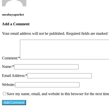
surabayaparket
Add a Comment
Your email address will not be published.
Required fields are marked
Comment:
*
Name:
*
Email Address:
*
Website:
Save my name, email, and website in this browser for the next tim