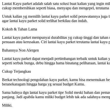
Lantai Kayu parket adalah salah satu solusi buat kalian yang ingin m
cukup membersihkan seperti biasa, menyapu dan mengepel, terutama un
Untuk kalian yg memilih lantai kayu parket solid perawatannya juga
agar lantai kayu parket solid terlihat berkilau dan indah.
Kokoh & Tahan Lama
Lantai kayu parket mempunyai durabilitas yg cukup tinggi dan tahan
penuaan atau kerusakan. Ciri lantai kayu parket terutama lantai kay
Bahannya Non Alergen
Lantai kayu parket dapat menjadi pertimbangan terbaik untuk kalian 
seperti serbuk bunga, debu hingga hama binatang peliharaan, lantai ka
Cukup Terjangkau
Berkat technologi pengolahan kayu parket, kamu bisa menemukan berm
beranekaragam hingga harga yg sesuai budget Kamu.
Sama halnya dgn lantai kayu parket tipe Solid meski bahan dan pemas
panjang. Jadi apabila kamu miliki budget lebih tak ada salahnya me
Miliki.