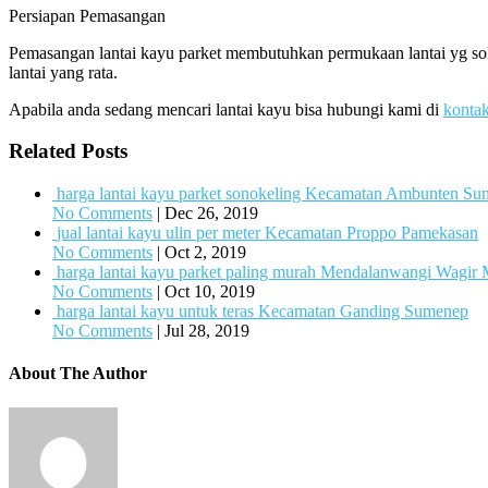
Persiapan Pemasangan
Pemasangan lantai kayu parket membutuhkan permukaan lantai yg soli
lantai yang rata.
Apabila anda sedang mencari lantai kayu bisa hubungi kami di
konta
Related Posts
harga lantai kayu parket sonokeling Kecamatan Ambunten S
No Comments
|
Dec 26, 2019
jual lantai kayu ulin per meter Kecamatan Proppo Pamekasan
No Comments
|
Oct 2, 2019
harga lantai kayu parket paling murah Mendalanwangi Wagir
No Comments
|
Oct 10, 2019
harga lantai kayu untuk teras Kecamatan Ganding Sumenep
No Comments
|
Jul 28, 2019
About The Author