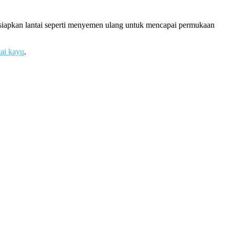
rsiapkan lantai seperti menyemen ulang untuk mencapai permukaan
tai kayu
.