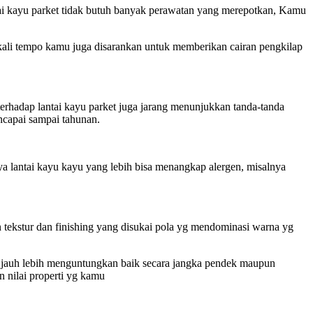
lantai kayu parket tidak butuh banyak perawatan yang merepotkan, Kamu
ekali tempo kamu juga disarankan untuk memberikan cairan pengkilap
erhadap lantai kayu parket juga jarang menunjukkan tanda-tanda
encapai sampai tahunan.
ya lantai kayu kayu yang lebih bisa menangkap alergen, misalnya
 tekstur dan finishing yang disukai pola yg mendominasi warna yg
nya jauh lebih menguntungkan baik secara jangka pendek maupun
 nilai properti yg kamu