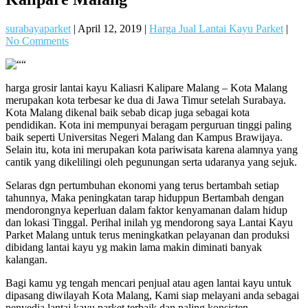
surabayaparket
|
April 12, 2019
|
Harga Jual Lantai Kayu Parket
|
No Comments
harga grosir lantai kayu Kaliasri Kalipare Malang – Kota Malang
merupakan kota terbesar ke dua di Jawa Timur setelah Surabaya.
Kota Malang dikenal baik sebab dicap juga sebagai kota
pendidikan. Kota ini mempunyai beragam perguruan tinggi paling
baik seperti Universitas Negeri Malang dan Kampus Brawijaya.
Selain itu, kota ini merupakan kota pariwisata karena alamnya yang
cantik yang dikelilingi oleh pegunungan serta udaranya yang sejuk.
Selaras dgn pertumbuhan ekonomi yang terus bertambah setiap
tahunnya, Maka peningkatan tarap hiduppun Bertambah dengan
mendorongnya keperluan dalam faktor kenyamanan dalam hidup
dan lokasi Tinggal. Perihal inilah yg mendorong saya Lantai Kayu
Parket Malang untuk terus meningkatkan pelayanan dan produksi
dibidang lantai kayu yg makin lama makin diminati banyak
kalangan.
Bagi kamu yg tengah mencari penjual atau agen lantai kayu untuk
dipasang diwilayah Kota Malang, Kami siap melayani anda sebagai
penyedia lantai kayu parket terbaik dan paling konsisten