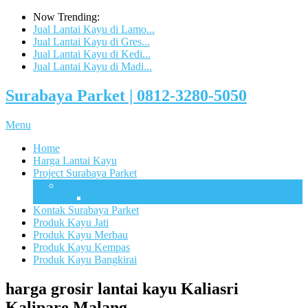
Now Trending:
Jual Lantai Kayu di Lamo...
Jual Lantai Kayu di Gres...
Jual Lantai Kayu di Kedi...
Jual Lantai Kayu di Madi...
Surabaya Parket | 0812-3280-5050
Menu
Home
Harga Lantai Kayu
Project Surabaya Parket
Lapangan
UB Sport Arena Malang
Kontak Surabaya Parket
Produk Kayu Jati
Produk Kayu Merbau
Produk Kayu Kempas
Produk Kayu Bangkirai
harga grosir lantai kayu Kaliasri
Kalipare Malang