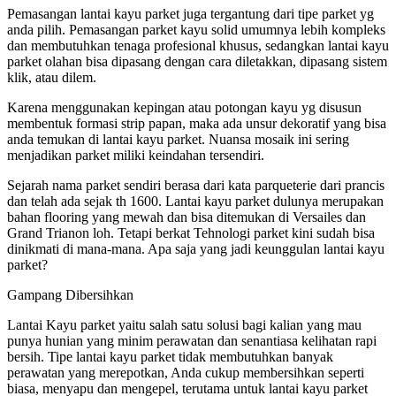
Pemasangan lantai kayu parket juga tergantung dari tipe parket yg
anda pilih. Pemasangan parket kayu solid umumnya lebih kompleks
dan membutuhkan tenaga profesional khusus, sedangkan lantai kayu
parket olahan bisa dipasang dengan cara diletakkan, dipasang sistem
klik, atau dilem.
Karena menggunakan kepingan atau potongan kayu yg disusun
membentuk formasi strip papan, maka ada unsur dekoratif yang bisa
anda temukan di lantai kayu parket. Nuansa mosaik ini sering
menjadikan parket miliki keindahan tersendiri.
Sejarah nama parket sendiri berasa dari kata parqueterie dari prancis
dan telah ada sejak th 1600. Lantai kayu parket dulunya merupakan
bahan flooring yang mewah dan bisa ditemukan di Versailes dan
Grand Trianon loh. Tetapi berkat Tehnologi parket kini sudah bisa
dinikmati di mana-mana. Apa saja yang jadi keunggulan lantai kayu
parket?
Gampang Dibersihkan
Lantai Kayu parket yaitu salah satu solusi bagi kalian yang mau
punya hunian yang minim perawatan dan senantiasa kelihatan rapi
bersih. Tipe lantai kayu parket tidak membutuhkan banyak
perawatan yang merepotkan, Anda cukup membersihkan seperti
biasa, menyapu dan mengepel, terutama untuk lantai kayu parket