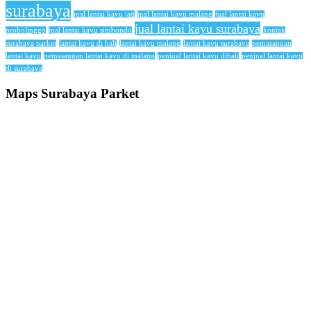
surabaya
jual lantai kayu jati
jual lantai kayu malang
jual lantai kayu
jual lantai kayu surabaya
probolinggo
jual lantai kayu situbondo
kontak
surabaya parket
lantai kayu di bali
lantai kayu malang
lantai kayu surabaya
pemasangan
lantai kayu
pemasangan lantai kayu di malang
penjual lantai kayu dibali
penjual lantai kayu
di surabaya
Maps Surabaya Parket