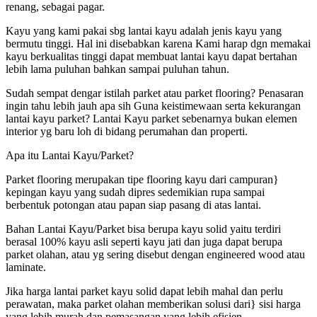
renang, sebagai pagar.
Kayu yang kami pakai sbg lantai kayu adalah jenis kayu yang
bermutu tinggi. Hal ini disebabkan karena Kami harap dgn memakai
kayu berkualitas tinggi dapat membuat lantai kayu dapat bertahan
lebih lama puluhan bahkan sampai puluhan tahun.
Sudah sempat dengar istilah parket atau parket flooring? Penasaran
ingin tahu lebih jauh apa sih Guna keistimewaan serta kekurangan
lantai kayu parket? Lantai Kayu parket sebenarnya bukan elemen
interior yg baru loh di bidang perumahan dan properti.
Apa itu Lantai Kayu/Parket?
Parket flooring merupakan tipe flooring kayu dari campuran}
kepingan kayu yang sudah dipres sedemikian rupa sampai
berbentuk potongan atau papan siap pasang di atas lantai.
Bahan Lantai Kayu/Parket bisa berupa kayu solid yaitu terdiri
berasal 100% kayu asli seperti kayu jati dan juga dapat berupa
parket olahan, atau yg sering disebut dengan engineered wood atau
laminate.
Jika harga lantai parket kayu solid dapat lebih mahal dan perlu
perawatan, maka parket olahan memberikan solusi dari} sisi harga
yang lebih murah dan pemasangan yang lebih efisien.