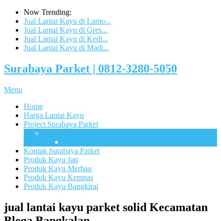
Now Trending:
Jual Lantai Kayu di Lamo...
Jual Lantai Kayu di Gres...
Jual Lantai Kayu di Kedi...
Jual Lantai Kayu di Madi...
Surabaya Parket | 0812-3280-5050
Menu
Home
Harga Lantai Kayu
Project Surabaya Parket
Lapangan
UB Sport Arena Malang
Kontak Surabaya Parket
Produk Kayu Jati
Produk Kayu Merbau
Produk Kayu Kempas
Produk Kayu Bangkirai
jual lantai kayu parket solid Kecamatan
Blega Bangkalan