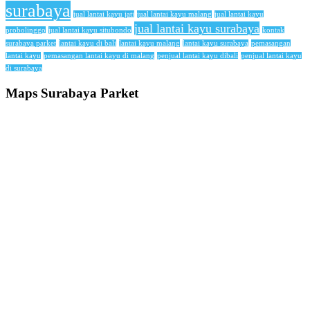
surabaya
jual lantai kayu jati
jual lantai kayu malang
jual lantai kayu
jual lantai kayu surabaya
probolinggo
jual lantai kayu situbondo
kontak
surabaya parket
lantai kayu di bali
lantai kayu malang
lantai kayu surabaya
pemasangan
lantai kayu
pemasangan lantai kayu di malang
penjual lantai kayu dibali
penjual lantai kayu
di surabaya
Maps Surabaya Parket