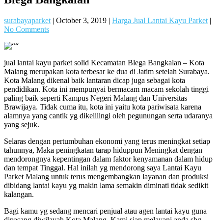
surabayaparket
|
October 3, 2019
|
Harga Jual Lantai Kayu Parket
|
No Comments
jual lantai kayu parket solid Kecamatan Blega Bangkalan – Kota
Malang merupakan kota terbesar ke dua di Jatim setelah Surabaya.
Kota Malang dikenal baik lantaran dicap juga sebagai kota
pendidikan. Kota ini mempunyai bermacam macam sekolah tinggi
paling baik seperti Kampus Negeri Malang dan Universitas
Brawijaya. Tidak cuma itu, kota ini yaitu kota pariwisata karena
alamnya yang cantik yg dikelilingi oleh pegunungan serta udaranya
yang sejuk.
Selaras dengan pertumbuhan ekonomi yang terus meningkat setiap
tahunnya, Maka peningkatan tarap hiduppun Meningkat dengan
mendorongnya kepentingan dalam faktor kenyamanan dalam hidup
dan tempat Tinggal. Hal inilah yg mendorong saya Lantai Kayu
Parket Malang untuk terus mengembangkan layanan dan produksi
dibidang lantai kayu yg makin lama semakin diminati tidak sedikit
kalangan.
Bagi kamu yg sedang mencari penjual atau agen lantai kayu guna
dipasang diwilayah Kota Malang, Kami siap melayani anda sbg