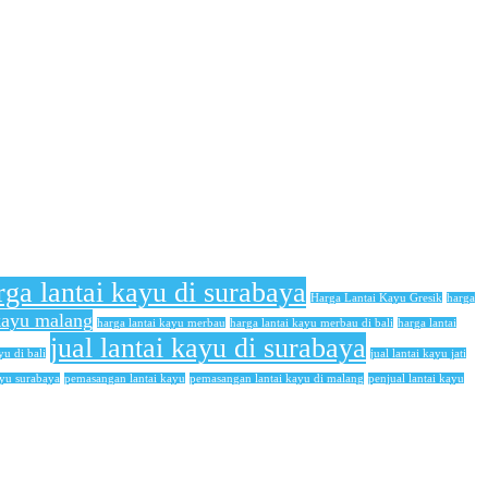
rga lantai kayu di surabaya
Harga Lantai Kayu Gresik
harga
 kayu malang
harga lantai kayu merbau
harga lantai kayu merbau di bali
harga lantai
jual lantai kayu di surabaya
yu di bali
jual lantai kayu jati
ayu surabaya
pemasangan lantai kayu
pemasangan lantai kayu di malang
penjual lantai kayu