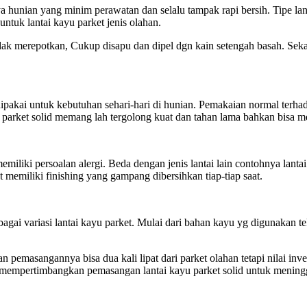
ya hunian yang minim perawatan dan selalu tampak rapi bersih. Tipe l
tuk lantai kayu parket jenis olahan.
tidak merepotkan, Cukup disapu dan dipel dgn kain setengah basah. Sek
 dipakai untuk kebutuhan sehari-hari di hunian. Pemakaian normal terh
u parket solid memang lah tergolong kuat dan tahan lama bahkan bisa 
memiliki persoalan alergi. Beda dengan jenis lantai lain contohnya lant
 memiliki finishing yang gampang dibersihkan tiap-tiap saat.
gai variasi lantai kayu parket. Mulai dari bahan kayu yg digunakan t
 pemasangannya bisa dua kali lipat dari parket olahan tetapi nilai in
a mempertimbangkan pemasangan lantai kayu parket solid untuk meningg