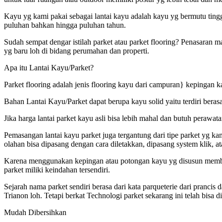
Kayu yg kami pakai sebagai lantai kayu adalah kayu yg bermutu tingg
puluhan bahkan hingga puluhan tahun.
Sudah sempat dengar istilah parket atau parket flooring? Penasaran m
yg baru loh di bidang perumahan dan properti.
Apa itu Lantai Kayu/Parket?
Parket flooring adalah jenis flooring kayu dari campuran} kepingan k
Bahan Lantai Kayu/Parket dapat berupa kayu solid yaitu terdiri beras
Jika harga lantai parket kayu asli bisa lebih mahal dan butuh perawa
Pemasangan lantai kayu parket juga tergantung dari tipe parket yg k
olahan bisa dipasang dengan cara diletakkan, dipasang system klik, at
Karena menggunakan kepingan atau potongan kayu yg disusun membent
parket miliki keindahan tersendiri.
Sejarah nama parket sendiri berasa dari kata parqueterie dari pranci
Trianon loh. Tetapi berkat Technologi parket sekarang ini telah bisa 
Mudah Dibersihkan