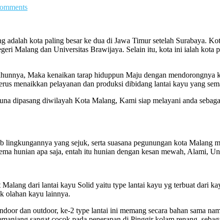
omments
 adalah kota paling besar ke dua di Jawa Timur setelah Surabaya. Kot
i Malang dan Universitas Brawijaya. Selain itu, kota ini ialah kota p
tahunnya, Maka kenaikan tarap hiduppun Maju dengan mendorongnya k
erus menaikkan pelayanan dan produksi dibidang lantai kayu yang sema
guna dipasang diwilayah Kota Malang, Kami siap melayani anda sebagai s
ab lingkungannya yang sejuk, serta suasana pegunungan kota Malang m
hema hunian apa saja, entah itu hunian dengan kesan mewah, Alami, Un
alang dari lantai kayu Solid yaitu type lantai kayu yg terbuat dari ka
k olahan kayu lainnya.
u Indoor dan outdoor, ke-2 type lantai ini memang secara bahan sama n
memanjang sangat cocok pada penerapan di Pinggir kolam renang, sebaga