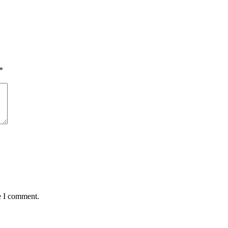
*
e I comment.