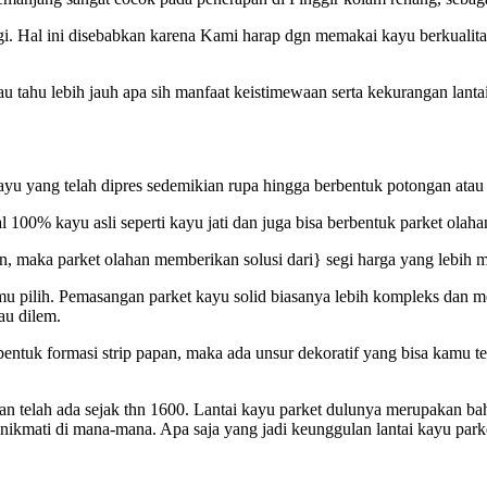
i. Hal ini disebabkan karena Kami harap dgn memakai kayu berkualitas
au tahu lebih jauh apa sih manfaat keistimewaan serta kekurangan lant
ayu yang telah dipres sedemikian rupa hingga berbentuk potongan atau p
al 100% kayu asli seperti kayu jati dan juga bisa berbentuk parket ola
tan, maka parket olahan memberikan solusi dari} segi harga yang lebih
amu pilih. Pemasangan parket kayu solid biasanya lebih kompleks dan 
au dilem.
uk formasi strip papan, maka ada unsur dekoratif yang bisa kamu tem
s dan telah ada sejak thn 1600. Lantai kayu parket dulunya merupakan 
dinikmati di mana-mana. Apa saja yang jadi keunggulan lantai kayu park