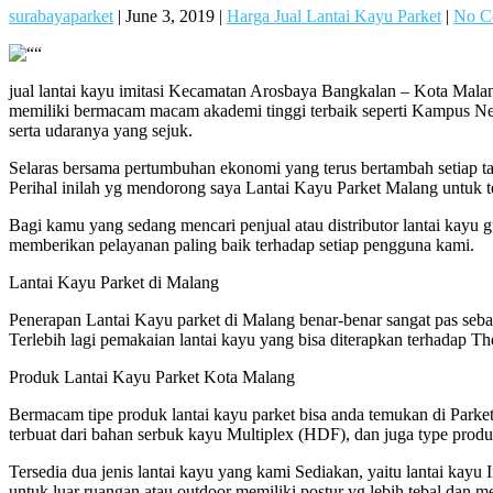
surabayaparket
|
June 3, 2019
|
Harga Jual Lantai Kayu Parket
|
No C
jual lantai kayu imitasi Kecamatan Arosbaya Bangkalan – Kota Malang
memiliki bermacam macam akademi tinggi terbaik seperti Kampus Neger
serta udaranya yang sejuk.
Selaras bersama pertumbuhan ekonomi yang terus bertambah setiap 
Perihal inilah yg mendorong saya Lantai Kayu Parket Malang untuk t
Bagi kamu yang sedang mencari penjual atau distributor lantai kayu 
memberikan pelayanan paling baik terhadap setiap pengguna kami.
Lantai Kayu Parket di Malang
Penerapan Lantai Kayu parket di Malang benar-benar sangat pas seb
Terlebih lagi pemakaian lantai kayu yang bisa diterapkan terhadap T
Produk Lantai Kayu Parket Kota Malang
Bermacam tipe produk lantai kayu parket bisa anda temukan di Parket M
terbuat dari bahan serbuk kayu Multiplex (HDF), dan juga type produ
Tersedia dua jenis lantai kayu yang kami Sediakan, yaitu lantai kay
untuk luar ruangan atau outdoor memiliki postur yg lebih tebal dan 