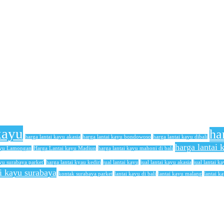
kayu
ha
harga lantai kayu akasia
harga lantai kayu bondowoso
harga lantai kayu dibali
harga lantai
ayu Lamongan
Harga Lantai kayu Madiun
harga lantai kayu mahoni di bali
yu surabaya parket'
harga lantai kyau kediri
jual lantai kayu
jual lantai kayu akasia
jual lantai ka
ai kayu surabaya
kontak surabaya parket
lantai kayu di bali
lantai kayu malang
lantai k