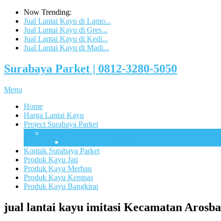
Now Trending:
Jual Lantai Kayu di Lamo...
Jual Lantai Kayu di Gres...
Jual Lantai Kayu di Kedi...
Jual Lantai Kayu di Madi...
Surabaya Parket | 0812-3280-5050
Menu
Home
Harga Lantai Kayu
Project Surabaya Parket
Lapangan
UB Sport Arena Malang
Kontak Surabaya Parket
Produk Kayu Jati
Produk Kayu Merbau
Produk Kayu Kempas
Produk Kayu Bangkirai
jual lantai kayu imitasi Kecamatan Arosb