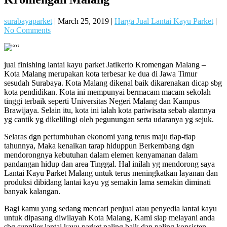
surabayaparket
|
March 25, 2019
|
Harga Jual Lantai Kayu Parket
|
No Comments
jual finishing lantai kayu parket Jatikerto Kromengan Malang –
Kota Malang merupakan kota terbesar ke dua di Jawa Timur
sesudah Surabaya. Kota Malang dikenal baik dikarenakan dicap sbg
kota pendidikan. Kota ini mempunyai bermacam macam sekolah
tinggi terbaik seperti Universitas Negeri Malang dan Kampus
Brawijaya. Selain itu, kota ini ialah kota pariwisata sebab alamnya
yg cantik yg dikelilingi oleh pegunungan serta udaranya yg sejuk.
Selaras dgn pertumbuhan ekonomi yang terus maju tiap-tiap
tahunnya, Maka kenaikan tarap hiduppun Berkembang dgn
mendorongnya kebutuhan dalam elemen kenyamanan dalam
pandangan hidup dan area Tinggal. Hal inilah yg mendorong saya
Lantai Kayu Parket Malang untuk terus meningkatkan layanan dan
produksi dibidang lantai kayu yg semakin lama semakin diminati
banyak kalangan.
Bagi kamu yang sedang mencari penjual atau penyedia lantai kayu
untuk dipasang diwilayah Kota Malang, Kami siap melayani anda
sbg supplier lantai kayu parket paling baik dan paling konsisten