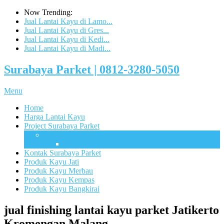
Now Trending:
Jual Lantai Kayu di Lamo...
Jual Lantai Kayu di Gres...
Jual Lantai Kayu di Kedi...
Jual Lantai Kayu di Madi...
Surabaya Parket | 0812-3280-5050
Menu
Home
Harga Lantai Kayu
Project Surabaya Parket
Lapangan
UB Sport Arena Malang
Kontak Surabaya Parket
Produk Kayu Jati
Produk Kayu Merbau
Produk Kayu Kempas
Produk Kayu Bangkirai
jual finishing lantai kayu parket Jatikerto
Kromengan Malang