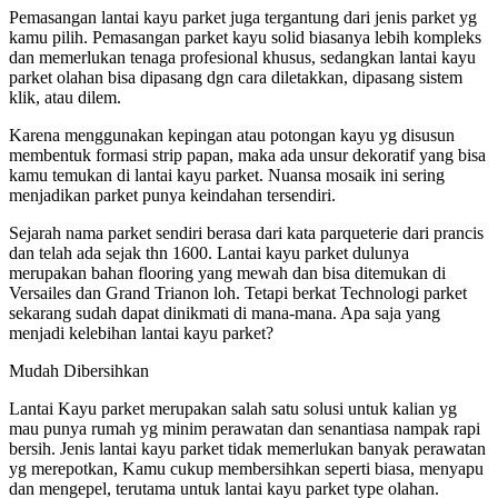
Pemasangan lantai kayu parket juga tergantung dari jenis parket yg
kamu pilih. Pemasangan parket kayu solid biasanya lebih kompleks
dan memerlukan tenaga profesional khusus, sedangkan lantai kayu
parket olahan bisa dipasang dgn cara diletakkan, dipasang sistem
klik, atau dilem.
Karena menggunakan kepingan atau potongan kayu yg disusun
membentuk formasi strip papan, maka ada unsur dekoratif yang bisa
kamu temukan di lantai kayu parket. Nuansa mosaik ini sering
menjadikan parket punya keindahan tersendiri.
Sejarah nama parket sendiri berasa dari kata parqueterie dari prancis
dan telah ada sejak thn 1600. Lantai kayu parket dulunya
merupakan bahan flooring yang mewah dan bisa ditemukan di
Versailes dan Grand Trianon loh. Tetapi berkat Technologi parket
sekarang sudah dapat dinikmati di mana-mana. Apa saja yang
menjadi kelebihan lantai kayu parket?
Mudah Dibersihkan
Lantai Kayu parket merupakan salah satu solusi untuk kalian yg
mau punya rumah yg minim perawatan dan senantiasa nampak rapi
bersih. Jenis lantai kayu parket tidak memerlukan banyak perawatan
yg merepotkan, Kamu cukup membersihkan seperti biasa, menyapu
dan mengepel, terutama untuk lantai kayu parket type olahan.