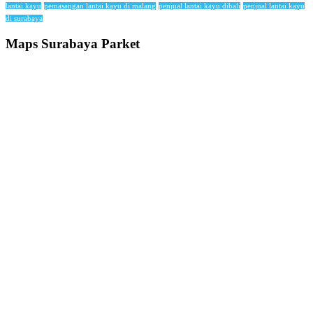
lantai kayu
pemasangan lantai kayu di malang
penjual lantai kayu dibali
penjual lantai kayu
di surabaya
Maps Surabaya Parket