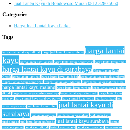
Jual Lantai Kayu di Bondowoso Murah 0812 3280 5050
Categories
Harga Jual Lantai Kayu Parket
Tags
harga lantai
harga jual lantai kayu di bali
harga jual lantai kayu surabaya
kayu
harga lantai kayu akasia
harga lantai kayu bondowoso
harga lantai kayu dibali
harga lantai kayu di surabaya
Harga Lantai Kayu
Gresik
harga lantai kayu jati
harga lantai kayu jati di bali
harga lantai kayu jati di surabaya
Harga Lantai Kayu Lamongan
Harga Lantai kayu Madiun
harga lantai kayu mahoni di bali
harga lantai kayu malang
harga lantai kayu merbau
harga lantai kayu merbau
di bali
harga lantai kayu merbau surabaya
harga lantai kayu situbondo
harga lantai kayu
surabaya
harga lantai kayu surabaya parket'
harga lantai kyau kediri
jual lantai kayu
jual
jual lantai kayu di
lantai kayu akasia
jual lantai kayu di bali
surabaya
jual lantai kayu jati
jual lantai kayu malang
jual lantai kayu
jual lantai kayu surabaya
probolinggo
jual lantai kayu situbondo
kontak
surabaya parket
lantai kayu di bali
lantai kayu malang
lantai kayu surabaya
pemasangan