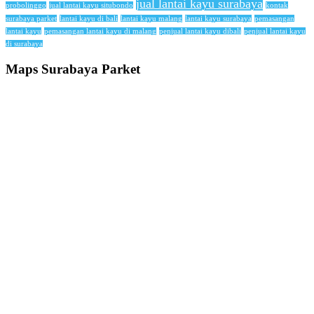
jual lantai kayu surabaya
probolinggo
jual lantai kayu situbondo
kontak
surabaya parket
lantai kayu di bali
lantai kayu malang
lantai kayu surabaya
pemasangan
lantai kayu
pemasangan lantai kayu di malang
penjual lantai kayu dibali
penjual lantai kayu
di surabaya
Maps Surabaya Parket