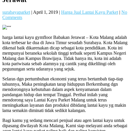
surabayaparket
|
April 1, 2019
|
Harga Jual Lantai Kayu Parket
|
No
Comments
harga lantai kayu gymfloor Babakan Jerawat – Kota Malang adalah
kota terbesar ke dua di Jawa Timur sesudah Surabaya. Kota Malang
dikenal baik dikarenakan dicap sebagai kota pendidikan. Kota ini
mempunyai beraneka sekolah tinggi terbaik seperti Kampus Negeri
Malang dan Kampus Brawijaya. Tidak hanya itu, kota ini adalah
kota pariwisata sebab alamnya yg cantik yang dikelilingi oleh
pegunungan serta udaranya yang sejuk.
Selaras dgn pertumbuhan ekonomi yang terus bertambah tiap-tiap
tahunnya, Maka peningkatan tarap hiduppun Berkembang dgn
mendorongnya kebutuhan dalam aspek kenyamanan dalam
pandangan hidup dan tempat Tinggal. Perihal inilah yang
mendorong saya Lantai Kayu Parket Malang untuk terus
meningkatkan layanan dan produksi dibidang lantai kayu yg makin
lama semakin diminati tidak sedikit kalangan.
Bagi kamu yg sedang mencari penjual atau agen lantai kayu untuk
dipasang diwilayah Kota Malang, Kami siap melayani anda sebagai
agen lantai kayu parket paling baik dan paling konsisten