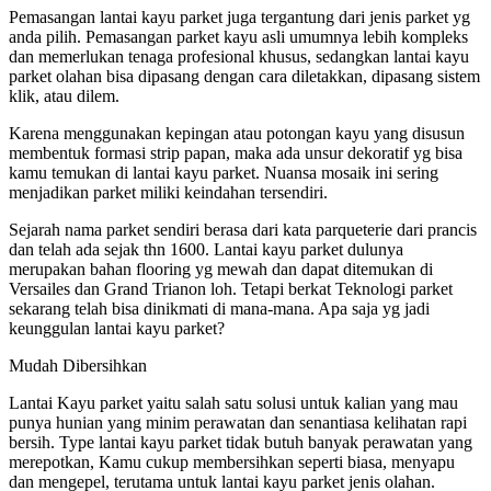
Pemasangan lantai kayu parket juga tergantung dari jenis parket yg
anda pilih. Pemasangan parket kayu asli umumnya lebih kompleks
dan memerlukan tenaga profesional khusus, sedangkan lantai kayu
parket olahan bisa dipasang dengan cara diletakkan, dipasang sistem
klik, atau dilem.
Karena menggunakan kepingan atau potongan kayu yang disusun
membentuk formasi strip papan, maka ada unsur dekoratif yg bisa
kamu temukan di lantai kayu parket. Nuansa mosaik ini sering
menjadikan parket miliki keindahan tersendiri.
Sejarah nama parket sendiri berasa dari kata parqueterie dari prancis
dan telah ada sejak thn 1600. Lantai kayu parket dulunya
merupakan bahan flooring yg mewah dan dapat ditemukan di
Versailes dan Grand Trianon loh. Tetapi berkat Teknologi parket
sekarang telah bisa dinikmati di mana-mana. Apa saja yg jadi
keunggulan lantai kayu parket?
Mudah Dibersihkan
Lantai Kayu parket yaitu salah satu solusi untuk kalian yang mau
punya hunian yang minim perawatan dan senantiasa kelihatan rapi
bersih. Type lantai kayu parket tidak butuh banyak perawatan yang
merepotkan, Kamu cukup membersihkan seperti biasa, menyapu
dan mengepel, terutama untuk lantai kayu parket jenis olahan.