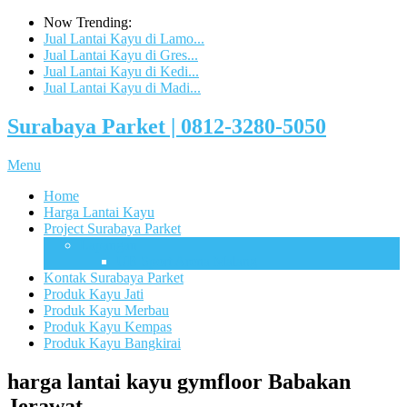
Now Trending:
Jual Lantai Kayu di Lamo...
Jual Lantai Kayu di Gres...
Jual Lantai Kayu di Kedi...
Jual Lantai Kayu di Madi...
Surabaya Parket | 0812-3280-5050
Menu
Home
Harga Lantai Kayu
Project Surabaya Parket
Lapangan
UB Sport Arena Malang
Kontak Surabaya Parket
Produk Kayu Jati
Produk Kayu Merbau
Produk Kayu Kempas
Produk Kayu Bangkirai
harga lantai kayu gymfloor Babakan
Jerawat