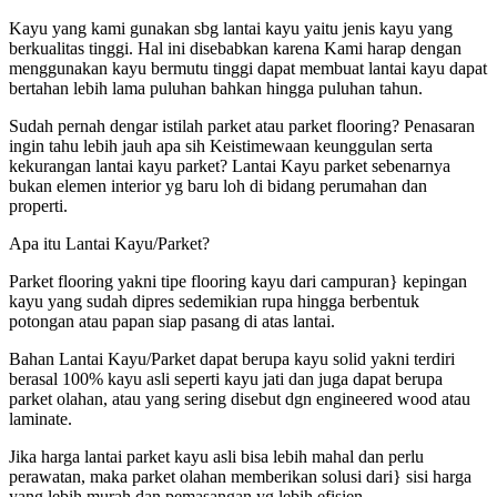
Kayu yang kami gunakan sbg lantai kayu yaitu jenis kayu yang
berkualitas tinggi. Hal ini disebabkan karena Kami harap dengan
menggunakan kayu bermutu tinggi dapat membuat lantai kayu dapat
bertahan lebih lama puluhan bahkan hingga puluhan tahun.
Sudah pernah dengar istilah parket atau parket flooring? Penasaran
ingin tahu lebih jauh apa sih Keistimewaan keunggulan serta
kekurangan lantai kayu parket? Lantai Kayu parket sebenarnya
bukan elemen interior yg baru loh di bidang perumahan dan
properti.
Apa itu Lantai Kayu/Parket?
Parket flooring yakni tipe flooring kayu dari campuran} kepingan
kayu yang sudah dipres sedemikian rupa hingga berbentuk
potongan atau papan siap pasang di atas lantai.
Bahan Lantai Kayu/Parket dapat berupa kayu solid yakni terdiri
berasal 100% kayu asli seperti kayu jati dan juga dapat berupa
parket olahan, atau yang sering disebut dgn engineered wood atau
laminate.
Jika harga lantai parket kayu asli bisa lebih mahal dan perlu
perawatan, maka parket olahan memberikan solusi dari} sisi harga
yang lebih murah dan pemasangan yg lebih efisien.