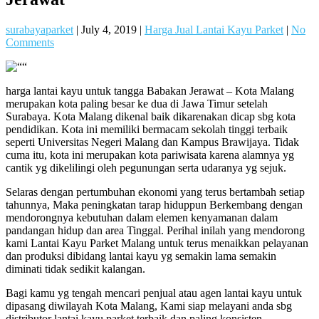
surabayaparket
|
July 4, 2019
|
Harga Jual Lantai Kayu Parket
|
No
Comments
harga lantai kayu untuk tangga Babakan Jerawat – Kota Malang
merupakan kota paling besar ke dua di Jawa Timur setelah
Surabaya. Kota Malang dikenal baik dikarenakan dicap sbg kota
pendidikan. Kota ini memiliki bermacam sekolah tinggi terbaik
seperti Universitas Negeri Malang dan Kampus Brawijaya. Tidak
cuma itu, kota ini merupakan kota pariwisata karena alamnya yg
cantik yg dikelilingi oleh pegunungan serta udaranya yg sejuk.
Selaras dengan pertumbuhan ekonomi yang terus bertambah setiap
tahunnya, Maka peningkatan tarap hiduppun Berkembang dengan
mendorongnya kebutuhan dalam elemen kenyamanan dalam
pandangan hidup dan area Tinggal. Perihal inilah yang mendorong
kami Lantai Kayu Parket Malang untuk terus menaikkan pelayanan
dan produksi dibidang lantai kayu yg semakin lama semakin
diminati tidak sedikit kalangan.
Bagi kamu yg tengah mencari penjual atau agen lantai kayu untuk
dipasang diwilayah Kota Malang, Kami siap melayani anda sbg
distributor lantai kayu parket terbaik dan paling konsisten