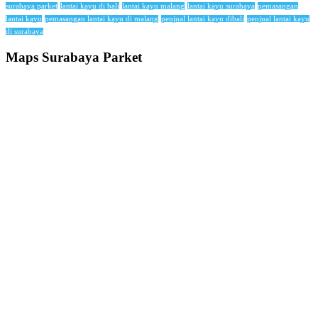
surabaya parket
lantai kayu di bali
lantai kayu malang
lantai kayu surabaya
pemasangan
lantai kayu
pemasangan lantai kayu di malang
penjual lantai kayu dibali
penjual lantai kayu
di surabaya
Maps Surabaya Parket