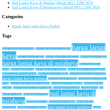
Jual Lantai Kayu di Madiun Murah 0812 3280 5050
Jual Lantai Kayu di Bondowoso Murah 0812 3280 5050
Categories
Harga Jual Lantai Kayu Parket
Tags
harga lantai
harga jual lantai kayu di bali
harga jual lantai kayu surabaya
kayu
harga lantai kayu akasia
harga lantai kayu bondowoso
harga lantai kayu dibali
harga lantai kayu di surabaya
Harga Lantai Kayu
Gresik
harga lantai kayu jati
harga lantai kayu jati di bali
harga lantai kayu jati di surabaya
Harga Lantai Kayu Lamongan
Harga Lantai kayu Madiun
harga lantai kayu mahoni di bali
harga lantai kayu malang
harga lantai kayu merbau
harga lantai kayu merbau
di bali
harga lantai kayu merbau surabaya
harga lantai kayu situbondo
harga lantai kayu
surabaya
harga lantai kayu surabaya parket'
harga lantai kyau kediri
jual lantai kayu
jual
jual lantai kayu di
lantai kayu akasia
jual lantai kayu di bali
surabaya
jual lantai kayu jati
jual lantai kayu malang
jual lantai kayu
jual lantai kayu surabaya
probolinggo
jual lantai kayu situbondo
kontak