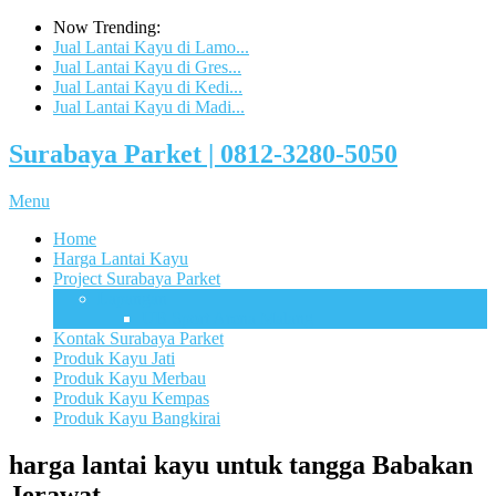
Now Trending:
Jual Lantai Kayu di Lamo...
Jual Lantai Kayu di Gres...
Jual Lantai Kayu di Kedi...
Jual Lantai Kayu di Madi...
Surabaya Parket | 0812-3280-5050
Menu
Home
Harga Lantai Kayu
Project Surabaya Parket
Lapangan
UB Sport Arena Malang
Kontak Surabaya Parket
Produk Kayu Jati
Produk Kayu Merbau
Produk Kayu Kempas
Produk Kayu Bangkirai
harga lantai kayu untuk tangga Babakan
Jerawat