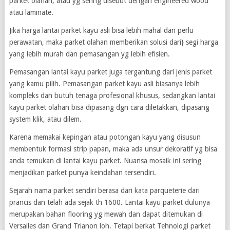
parket olahan, atau yg sering disebut dengan engineered wood
atau laminate.
Jika harga lantai parket kayu asli bisa lebih mahal dan perlu
perawatan, maka parket olahan memberikan solusi dari} segi harga
yang lebih murah dan pemasangan yg lebih efisien.
Pemasangan lantai kayu parket juga tergantung dari jenis parket
yang kamu pilih. Pemasangan parket kayu asli biasanya lebih
kompleks dan butuh tenaga profesional khusus, sedangkan lantai
kayu parket olahan bisa dipasang dgn cara diletakkan, dipasang
system klik, atau dilem.
Karena memakai kepingan atau potongan kayu yang disusun
membentuk formasi strip papan, maka ada unsur dekoratif yg bisa
anda temukan di lantai kayu parket. Nuansa mosaik ini sering
menjadikan parket punya keindahan tersendiri.
Sejarah nama parket sendiri berasa dari kata parqueterie dari
prancis dan telah ada sejak th 1600. Lantai kayu parket dulunya
merupakan bahan flooring yg mewah dan dapat ditemukan di
Versailes dan Grand Trianon loh. Tetapi berkat Tehnologi parket