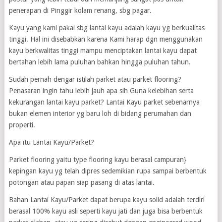
penerapan di Pinggir kolam renang, sbg pagar.
Kayu yang kami pakai sbg lantai kayu adalah kayu yg berkualitas
tinggi. Hal ini disebabkan karena Kami harap dgn menggunakan
kayu berkwalitas tinggi mampu menciptakan lantai kayu dapat
bertahan lebih lama puluhan bahkan hingga puluhan tahun.
Sudah pernah dengar istilah parket atau parket flooring?
Penasaran ingin tahu lebih jauh apa sih Guna kelebihan serta
kekurangan lantai kayu parket? Lantai Kayu parket sebenarnya
bukan elemen interior yg baru loh di bidang perumahan dan
properti.
Apa itu Lantai Kayu/Parket?
Parket flooring yaitu type flooring kayu berasal campuran}
kepingan kayu yg telah dipres sedemikian rupa sampai berbentuk
potongan atau papan siap pasang di atas lantai.
Bahan Lantai Kayu/Parket dapat berupa kayu solid adalah terdiri
berasal 100% kayu asli seperti kayu jati dan juga bisa berbentuk