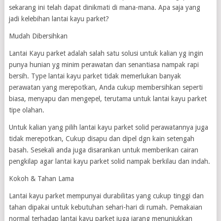
sekarang ini telah dapat dinikmati di mana-mana. Apa saja yang
jadi kelebihan lantai kayu parket?
Mudah Dibersihkan
Lantai Kayu parket adalah salah satu solusi untuk kalian yg ingin
punya hunian yg minim perawatan dan senantiasa nampak rapi
bersih. Type lantai kayu parket tidak memerlukan banyak
perawatan yang merepotkan, Anda cukup membersihkan seperti
biasa, menyapu dan mengepel, terutama untuk lantai kayu parket
tipe olahan.
Untuk kalian yang pilih lantai kayu parket solid perawatannya juga
tidak merepotkan, Cukup disapu dan dipel dgn kain setengah
basah. Sesekali anda juga disarankan untuk memberikan cairan
pengkilap agar lantai kayu parket solid nampak berkilau dan indah.
Kokoh & Tahan Lama
Lantai kayu parket mempunyai durabilitas yang cukup tinggi dan
tahan dipakai untuk kebutuhan sehari-hari di rumah. Pemakaian
normal terhadap lantai kayu parket juga jarang menunjukkan