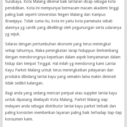
Surabaya. Kota Malang dikenal baik lantaran dicap sebagai kota
pendidikan. Kota ini mempunyai bermacam macam akademi tinggi
paling baik seperti Universitas Negeri Malang dan Kampus
Brawijaya. Tidak cuma itu, kota ini yaitu kota pariwisata sebab
alamnya yg cantik yang dikelilingi oleh pegunungan serta udaranya
yg sejuk.
Selaras dengan pertumbuhan ekonomi yang terus meningkat
setiap tahunnya, Maka peningkatan tarap hiduppun Berkembang
dengan mendorongnya keperluan dalam aspek kenyamanan dalam
hidup dan tempat Tinggal. Hal inilah yg mendorong kami Lantai
Kayu Parket Malang untuk terus meningkatkan pelayanan dan
produksi dibidang lantai kayu yang semakin lama makin diminati
tidak sedikit kalangan.
Bagi anda yang sedang mencari penjual atau supplier lantai kayu
untuk dipasang diwilayah Kota Malang, Parket Malang siap
melayani anda sebagai distributor lantai kayu parket terbaik dan
paling konsisten memberikan layanan paling baik terhadap tiap-tiap
konsumen kami.