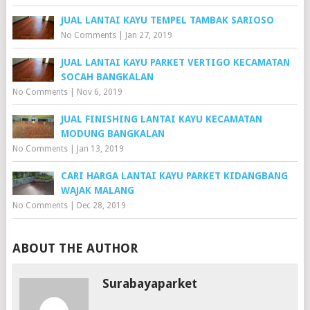
JUAL LANTAI KAYU TEMPEL TAMBAK SARIOSO
No Comments
|
Jan 27, 2019
JUAL LANTAI KAYU PARKET VERTIGO KECAMATAN
SOCAH BANGKALAN
No Comments
|
Nov 6, 2019
JUAL FINISHING LANTAI KAYU KECAMATAN
MODUNG BANGKALAN
No Comments
|
Jan 13, 2019
CARI HARGA LANTAI KAYU PARKET KIDANGBANG
WAJAK MALANG
No Comments
|
Dec 28, 2019
ABOUT THE AUTHOR
Surabayaparket