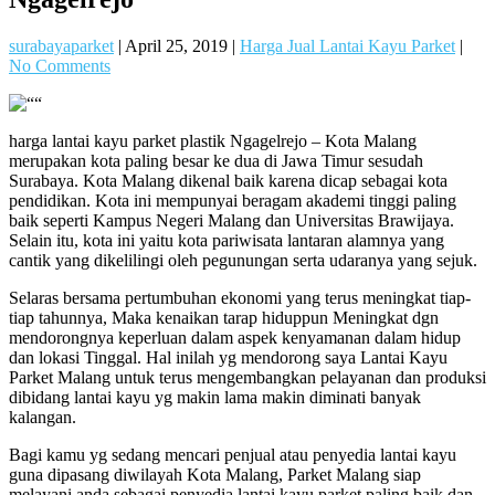
surabayaparket
|
April 25, 2019
|
Harga Jual Lantai Kayu Parket
|
No Comments
harga lantai kayu parket plastik Ngagelrejo – Kota Malang
merupakan kota paling besar ke dua di Jawa Timur sesudah
Surabaya. Kota Malang dikenal baik karena dicap sebagai kota
pendidikan. Kota ini mempunyai beragam akademi tinggi paling
baik seperti Kampus Negeri Malang dan Universitas Brawijaya.
Selain itu, kota ini yaitu kota pariwisata lantaran alamnya yang
cantik yang dikelilingi oleh pegunungan serta udaranya yang sejuk.
Selaras bersama pertumbuhan ekonomi yang terus meningkat tiap-
tiap tahunnya, Maka kenaikan tarap hiduppun Meningkat dgn
mendorongnya keperluan dalam aspek kenyamanan dalam hidup
dan lokasi Tinggal. Hal inilah yg mendorong saya Lantai Kayu
Parket Malang untuk terus mengembangkan pelayanan dan produksi
dibidang lantai kayu yg makin lama makin diminati banyak
kalangan.
Bagi kamu yg sedang mencari penjual atau penyedia lantai kayu
guna dipasang diwilayah Kota Malang, Parket Malang siap
melayani anda sebagai penyedia lantai kayu parket paling baik dan