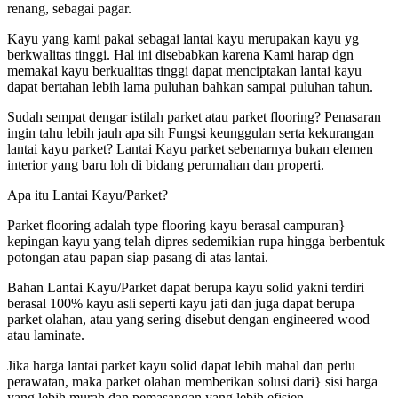
renang, sebagai pagar.
Kayu yang kami pakai sebagai lantai kayu merupakan kayu yg
berkwalitas tinggi. Hal ini disebabkan karena Kami harap dgn
memakai kayu berkualitas tinggi dapat menciptakan lantai kayu
dapat bertahan lebih lama puluhan bahkan sampai puluhan tahun.
Sudah sempat dengar istilah parket atau parket flooring? Penasaran
ingin tahu lebih jauh apa sih Fungsi keunggulan serta kekurangan
lantai kayu parket? Lantai Kayu parket sebenarnya bukan elemen
interior yang baru loh di bidang perumahan dan properti.
Apa itu Lantai Kayu/Parket?
Parket flooring adalah type flooring kayu berasal campuran}
kepingan kayu yang telah dipres sedemikian rupa hingga berbentuk
potongan atau papan siap pasang di atas lantai.
Bahan Lantai Kayu/Parket dapat berupa kayu solid yakni terdiri
berasal 100% kayu asli seperti kayu jati dan juga dapat berupa
parket olahan, atau yang sering disebut dengan engineered wood
atau laminate.
Jika harga lantai parket kayu solid dapat lebih mahal dan perlu
perawatan, maka parket olahan memberikan solusi dari} sisi harga
yang lebih murah dan pemasangan yang lebih efisien.