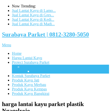
Now Trending:
Jual Lantai Kayu di Lamo...
Jual Lantai Kayu di Gres...
Jual Lantai Kayu di Kedi...
Jual Lantai Kayu di Madi...
Surabaya Parket | 0812-3280-5050
Menu
Home
Harga Lantai Kayu
Project Surabaya Parket
Lapangan
UB Sport Arena Malang
Kontak Surabaya Parket
Produk Kayu Jati
Produk Kayu Merbau
Produk Kayu Kempas
Produk Kayu Bangkirai
harga lantai kayu parket plastik
Ngagelrejo