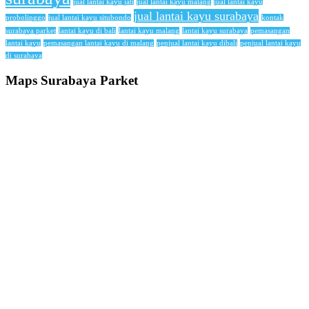
jual lantai kayu jati
jual lantai kayu malang
jual lantai kayu
jual lantai kayu surabaya
probolinggo
jual lantai kayu situbondo
kontak
surabaya parket
lantai kayu di bali
lantai kayu malang
lantai kayu surabaya
pemasangan
lantai kayu
pemasangan lantai kayu di malang
penjual lantai kayu dibali
penjual lantai kayu
di surabaya
Maps Surabaya Parket