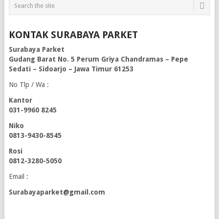
KONTAK SURABAYA PARKET
Surabaya Parket
Gudang Barat No. 5 Perum Griya Chandramas – Pepe
Sedati – Sidoarjo – Jawa Timur 61253
No Tlp / Wa :
Kantor
031-9960 8245
Niko
0813-9430-8545
Rosi
0812-3280-5050
Email :
Surabayaparket@gmail.com