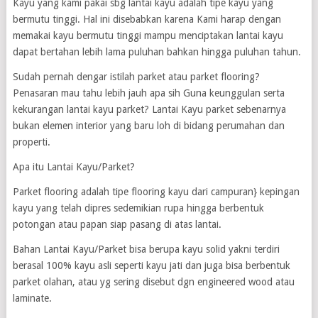
Kayu yang kami pakai sbg lantai kayu adalah tipe kayu yang
bermutu tinggi. Hal ini disebabkan karena Kami harap dengan
memakai kayu bermutu tinggi mampu menciptakan lantai kayu
dapat bertahan lebih lama puluhan bahkan hingga puluhan tahun.
Sudah pernah dengar istilah parket atau parket flooring?
Penasaran mau tahu lebih jauh apa sih Guna keunggulan serta
kekurangan lantai kayu parket? Lantai Kayu parket sebenarnya
bukan elemen interior yang baru loh di bidang perumahan dan
properti.
Apa itu Lantai Kayu/Parket?
Parket flooring adalah tipe flooring kayu dari campuran} kepingan
kayu yang telah dipres sedemikian rupa hingga berbentuk
potongan atau papan siap pasang di atas lantai.
Bahan Lantai Kayu/Parket bisa berupa kayu solid yakni terdiri
berasal 100% kayu asli seperti kayu jati dan juga bisa berbentuk
parket olahan, atau yg sering disebut dgn engineered wood atau
laminate.