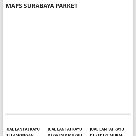
MAPS SURABAYA PARKET
JUAL LANTAI KAYU
JUAL LANTAI KAYU
JUAL LANTAI KAYU
DI LAMONGAN
DI GRESIK MURAH
DI KEDIRI MURAH