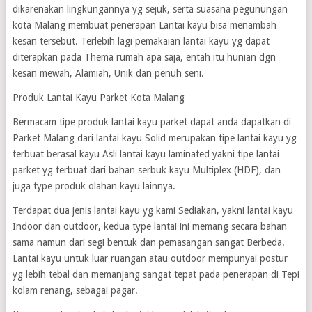
dikarenakan lingkungannya yg sejuk, serta suasana pegunungan
kota Malang membuat penerapan Lantai kayu bisa menambah
kesan tersebut. Terlebih lagi pemakaian lantai kayu yg dapat
diterapkan pada Thema rumah apa saja, entah itu hunian dgn
kesan mewah, Alamiah, Unik dan penuh seni.
Produk Lantai Kayu Parket Kota Malang
Bermacam tipe produk lantai kayu parket dapat anda dapatkan di
Parket Malang dari lantai kayu Solid merupakan tipe lantai kayu yg
terbuat berasal kayu Asli lantai kayu laminated yakni tipe lantai
parket yg terbuat dari bahan serbuk kayu Multiplex (HDF), dan
juga type produk olahan kayu lainnya.
Terdapat dua jenis lantai kayu yg kami Sediakan, yakni lantai kayu
Indoor dan outdoor, kedua type lantai ini memang secara bahan
sama namun dari segi bentuk dan pemasangan sangat Berbeda.
Lantai kayu untuk luar ruangan atau outdoor mempunyai postur
yg lebih tebal dan memanjang sangat tepat pada penerapan di Tepi
kolam renang, sebagai pagar.