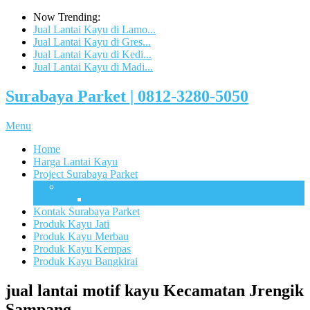
Now Trending:
Jual Lantai Kayu di Lamo...
Jual Lantai Kayu di Gres...
Jual Lantai Kayu di Kedi...
Jual Lantai Kayu di Madi...
Surabaya Parket | 0812-3280-5050
Menu
Home
Harga Lantai Kayu
Project Surabaya Parket
Lapangan
UB Sport Arena Malang
Kontak Surabaya Parket
Produk Kayu Jati
Produk Kayu Merbau
Produk Kayu Kempas
Produk Kayu Bangkirai
jual lantai motif kayu Kecamatan Jrengik
Sampang