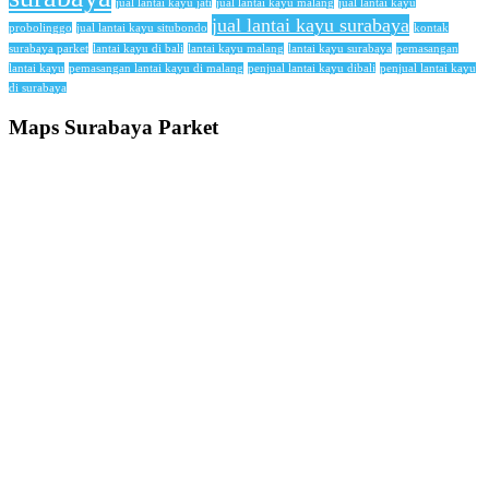
jual lantai kayu jati
jual lantai kayu malang
jual lantai kayu
jual lantai kayu surabaya
probolinggo
jual lantai kayu situbondo
kontak
surabaya parket
lantai kayu di bali
lantai kayu malang
lantai kayu surabaya
pemasangan
lantai kayu
pemasangan lantai kayu di malang
penjual lantai kayu dibali
penjual lantai kayu
di surabaya
Maps Surabaya Parket