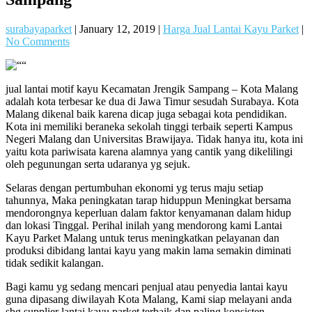
surabayaparket
|
January 12, 2019
|
Harga Jual Lantai Kayu Parket
|
No Comments
jual lantai motif kayu Kecamatan Jrengik Sampang – Kota Malang
adalah kota terbesar ke dua di Jawa Timur sesudah Surabaya. Kota
Malang dikenal baik karena dicap juga sebagai kota pendidikan.
Kota ini memiliki beraneka sekolah tinggi terbaik seperti Kampus
Negeri Malang dan Universitas Brawijaya. Tidak hanya itu, kota ini
yaitu kota pariwisata karena alamnya yang cantik yang dikelilingi
oleh pegunungan serta udaranya yg sejuk.
Selaras dengan pertumbuhan ekonomi yg terus maju setiap
tahunnya, Maka peningkatan tarap hiduppun Meningkat bersama
mendorongnya keperluan dalam faktor kenyamanan dalam hidup
dan lokasi Tinggal. Perihal inilah yang mendorong kami Lantai
Kayu Parket Malang untuk terus meningkatkan pelayanan dan
produksi dibidang lantai kayu yang makin lama semakin diminati
tidak sedikit kalangan.
Bagi kamu yg sedang mencari penjual atau penyedia lantai kayu
guna dipasang diwilayah Kota Malang, Kami siap melayani anda
sbg supplier lantai kayu parket terbaik dan paling konsisten