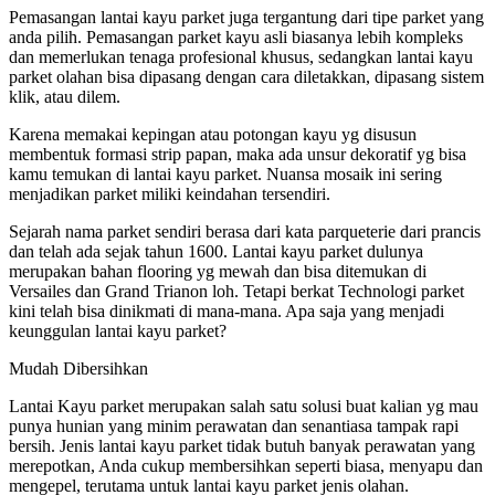
Pemasangan lantai kayu parket juga tergantung dari tipe parket yang
anda pilih. Pemasangan parket kayu asli biasanya lebih kompleks
dan memerlukan tenaga profesional khusus, sedangkan lantai kayu
parket olahan bisa dipasang dengan cara diletakkan, dipasang sistem
klik, atau dilem.
Karena memakai kepingan atau potongan kayu yg disusun
membentuk formasi strip papan, maka ada unsur dekoratif yg bisa
kamu temukan di lantai kayu parket. Nuansa mosaik ini sering
menjadikan parket miliki keindahan tersendiri.
Sejarah nama parket sendiri berasa dari kata parqueterie dari prancis
dan telah ada sejak tahun 1600. Lantai kayu parket dulunya
merupakan bahan flooring yg mewah dan bisa ditemukan di
Versailes dan Grand Trianon loh. Tetapi berkat Technologi parket
kini telah bisa dinikmati di mana-mana. Apa saja yang menjadi
keunggulan lantai kayu parket?
Mudah Dibersihkan
Lantai Kayu parket merupakan salah satu solusi buat kalian yg mau
punya hunian yang minim perawatan dan senantiasa tampak rapi
bersih. Jenis lantai kayu parket tidak butuh banyak perawatan yang
merepotkan, Anda cukup membersihkan seperti biasa, menyapu dan
mengepel, terutama untuk lantai kayu parket jenis olahan.