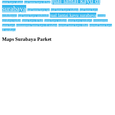
jual lantai kayu di
lantai kayu akasia
jual lantai kayu di bali
surabaya
jual lantai kayu jati
jual lantai kayu malang
jual lantai kayu
jual lantai kayu surabaya
probolinggo
jual lantai kayu situbondo
kontak
surabaya parket
lantai kayu di bali
lantai kayu malang
lantai kayu surabaya
pemasangan
lantai kayu
pemasangan lantai kayu di malang
penjual lantai kayu dibali
penjual lantai kayu
di surabaya
Maps Surabaya Parket