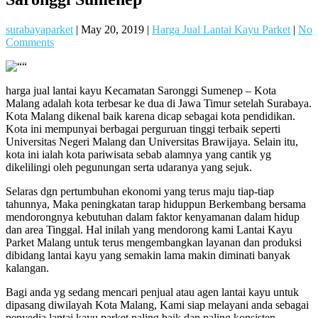
surabayaparket
|
May 20, 2019
|
Harga Jual Lantai Kayu Parket
|
No
Comments
harga jual lantai kayu Kecamatan Saronggi Sumenep – Kota
Malang adalah kota terbesar ke dua di Jawa Timur setelah Surabaya.
Kota Malang dikenal baik karena dicap sebagai kota pendidikan.
Kota ini mempunyai berbagai perguruan tinggi terbaik seperti
Universitas Negeri Malang dan Universitas Brawijaya. Selain itu,
kota ini ialah kota pariwisata sebab alamnya yang cantik yg
dikelilingi oleh pegunungan serta udaranya yang sejuk.
Selaras dgn pertumbuhan ekonomi yang terus maju tiap-tiap
tahunnya, Maka peningkatan tarap hiduppun Berkembang bersama
mendorongnya kebutuhan dalam faktor kenyamanan dalam hidup
dan area Tinggal. Hal inilah yang mendorong kami Lantai Kayu
Parket Malang untuk terus mengembangkan layanan dan produksi
dibidang lantai kayu yang semakin lama makin diminati banyak
kalangan.
Bagi anda yg sedang mencari penjual atau agen lantai kayu untuk
dipasang diwilayah Kota Malang, Kami siap melayani anda sebagai
penyedia lantai kayu parket paling baik dan paling konsisten