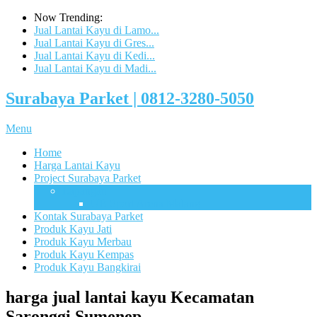
Now Trending:
Jual Lantai Kayu di Lamo...
Jual Lantai Kayu di Gres...
Jual Lantai Kayu di Kedi...
Jual Lantai Kayu di Madi...
Surabaya Parket | 0812-3280-5050
Menu
Home
Harga Lantai Kayu
Project Surabaya Parket
Lapangan
UB Sport Arena Malang
Kontak Surabaya Parket
Produk Kayu Jati
Produk Kayu Merbau
Produk Kayu Kempas
Produk Kayu Bangkirai
harga jual lantai kayu Kecamatan
Saronggi Sumenep