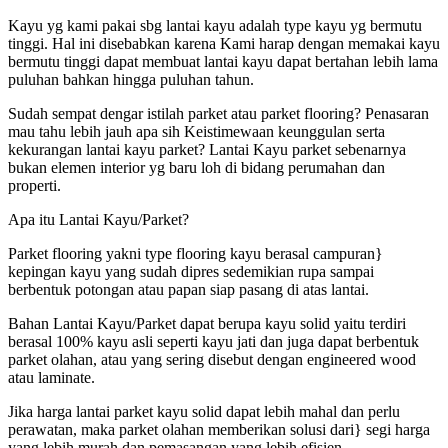
Kayu yg kami pakai sbg lantai kayu adalah type kayu yg bermutu
tinggi. Hal ini disebabkan karena Kami harap dengan memakai kayu
bermutu tinggi dapat membuat lantai kayu dapat bertahan lebih lama
puluhan bahkan hingga puluhan tahun.
Sudah sempat dengar istilah parket atau parket flooring? Penasaran
mau tahu lebih jauh apa sih Keistimewaan keunggulan serta
kekurangan lantai kayu parket? Lantai Kayu parket sebenarnya
bukan elemen interior yg baru loh di bidang perumahan dan
properti.
Apa itu Lantai Kayu/Parket?
Parket flooring yakni type flooring kayu berasal campuran}
kepingan kayu yang sudah dipres sedemikian rupa sampai
berbentuk potongan atau papan siap pasang di atas lantai.
Bahan Lantai Kayu/Parket dapat berupa kayu solid yaitu terdiri
berasal 100% kayu asli seperti kayu jati dan juga dapat berbentuk
parket olahan, atau yang sering disebut dengan engineered wood
atau laminate.
Jika harga lantai parket kayu solid dapat lebih mahal dan perlu
perawatan, maka parket olahan memberikan solusi dari} segi harga
yang lebih murah dan pemasangan yang lebih efisien.