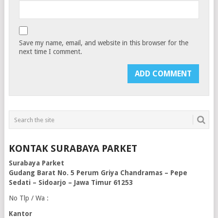
Save my name, email, and website in this browser for the
next time I comment.
KONTAK SURABAYA PARKET
Surabaya Parket
Gudang Barat No. 5 Perum Griya Chandramas – Pepe
Sedati – Sidoarjo – Jawa Timur 61253
No Tlp / Wa :
Kantor