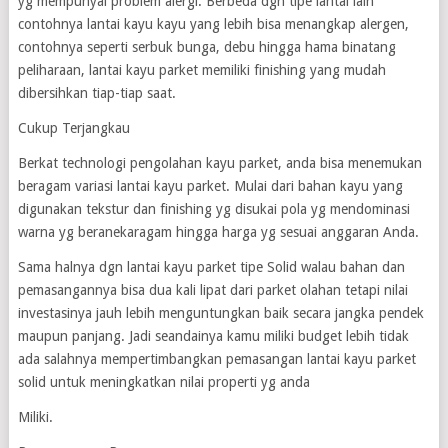
yg mempunyai problem alergi. Berbeda dgn tipe lantai lain
contohnya lantai kayu kayu yang lebih bisa menangkap alergen,
contohnya seperti serbuk bunga, debu hingga hama binatang
peliharaan, lantai kayu parket memiliki finishing yang mudah
dibersihkan tiap-tiap saat.
Cukup Terjangkau
Berkat technologi pengolahan kayu parket, anda bisa menemukan
beragam variasi lantai kayu parket. Mulai dari bahan kayu yang
digunakan tekstur dan finishing yg disukai pola yg mendominasi
warna yg beranekaragam hingga harga yg sesuai anggaran Anda.
Sama halnya dgn lantai kayu parket tipe Solid walau bahan dan
pemasangannya bisa dua kali lipat dari parket olahan tetapi nilai
investasinya jauh lebih menguntungkan baik secara jangka pendek
maupun panjang. Jadi seandainya kamu miliki budget lebih tidak
ada salahnya mempertimbangkan pemasangan lantai kayu parket
solid untuk meningkatkan nilai properti yg anda
Miliki.