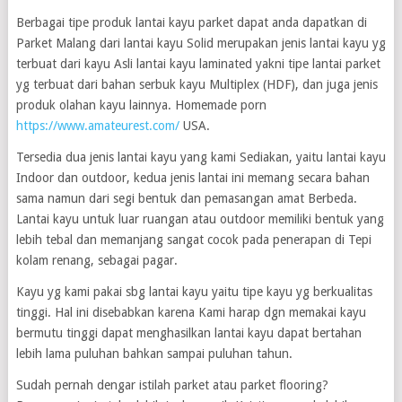
Berbagai tipe produk lantai kayu parket dapat anda dapatkan di
Parket Malang dari lantai kayu Solid merupakan jenis lantai kayu yg
terbuat dari kayu Asli lantai kayu laminated yakni tipe lantai parket
yg terbuat dari bahan serbuk kayu Multiplex (HDF), dan juga jenis
produk olahan kayu lainnya. Homemade porn
https://www.amateurest.com/
USA.
Tersedia dua jenis lantai kayu yang kami Sediakan, yaitu lantai kayu
Indoor dan outdoor, kedua jenis lantai ini memang secara bahan
sama namun dari segi bentuk dan pemasangan amat Berbeda.
Lantai kayu untuk luar ruangan atau outdoor memiliki bentuk yang
lebih tebal dan memanjang sangat cocok pada penerapan di Tepi
kolam renang, sebagai pagar.
Kayu yg kami pakai sbg lantai kayu yaitu tipe kayu yg berkualitas
tinggi. Hal ini disebabkan karena Kami harap dgn memakai kayu
bermutu tinggi dapat menghasilkan lantai kayu dapat bertahan
lebih lama puluhan bahkan sampai puluhan tahun.
Sudah pernah dengar istilah parket atau parket flooring?