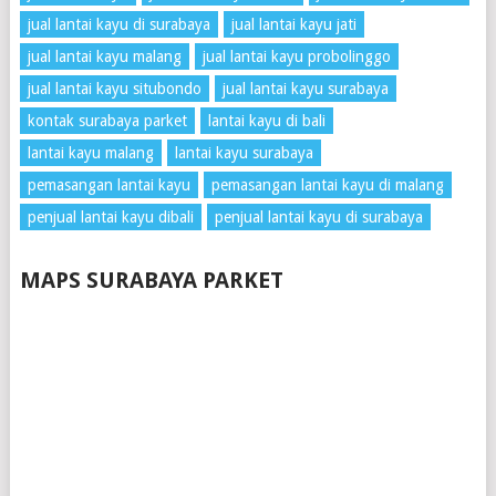
jual lantai kayu di surabaya
jual lantai kayu jati
jual lantai kayu malang
jual lantai kayu probolinggo
jual lantai kayu situbondo
jual lantai kayu surabaya
kontak surabaya parket
lantai kayu di bali
lantai kayu malang
lantai kayu surabaya
pemasangan lantai kayu
pemasangan lantai kayu di malang
penjual lantai kayu dibali
penjual lantai kayu di surabaya
MAPS SURABAYA PARKET