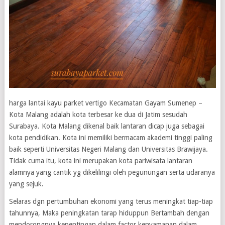
harga lantai kayu parket vertigo Kecamatan Gayam Sumenep –
Kota Malang adalah kota terbesar ke dua di Jatim sesudah
Surabaya. Kota Malang dikenal baik lantaran dicap juga sebagai
kota pendidikan. Kota ini memiliki bermacam akademi tinggi paling
baik seperti Universitas Negeri Malang dan Universitas Brawijaya.
Tidak cuma itu, kota ini merupakan kota pariwisata lantaran
alamnya yang cantik yg dikelilingi oleh pegunungan serta udaranya
yang sejuk.
Selaras dgn pertumbuhan ekonomi yang terus meningkat tiap-tiap
tahunnya, Maka peningkatan tarap hiduppun Bertambah dengan
mendorongnya kepentingan dalam factor kenyamanan dalam