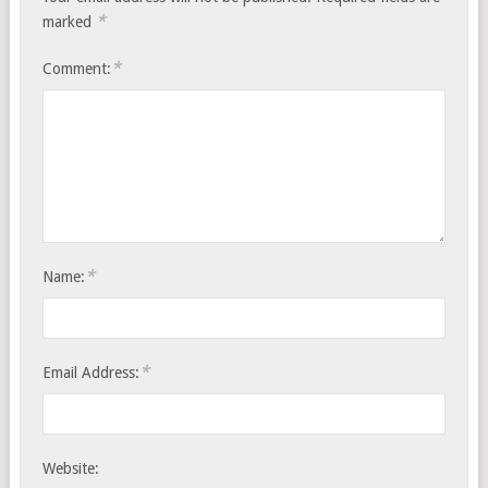
*
marked
*
Comment:
*
Name:
*
Email Address:
Website: