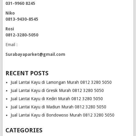
031-9960 8245
Niko
0813-9430-8545
Rosi
0812-3280-5050
Email :
Surabayaparket@gmail.com
RECENT POSTS
Jual Lantai Kayu di Lamongan Murah 0812 3280 5050
Jual Lantai Kayu di Gresik Murah 0812 3280 5050
Jual Lantai Kayu di Kediri Murah 0812 3280 5050
Jual Lantai Kayu di Madiun Murah 0812 3280 5050
Jual Lantai Kayu di Bondowoso Murah 0812 3280 5050
CATEGORIES