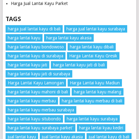
Harga Jual Lantai Kayu Parket
TAGS
harga jual lantai kayu di bali
harga jual lantai kayu surabaya
harga lantai kayu
harga lantai kayu akasia
harga lantai kayu bondowoso
harga lantai kayu dibali
harga lantai kayu di surabaya
Harga Lantai Kayu Gresik
harga lantai kayu jati
harga lantai kayu jati di bali
harga lantai kayu jati di surabaya
Harga Lantai Kayu Lamongan
Harga Lantai kayu Madiun
harga lantai kayu mahoni di bali
harga lantai kayu malang
harga lantai kayu merbau
harga lantai kayu merbau di bali
harga lantai kayu merbau surabaya
harga lantai kayu situbondo
harga lantai kayu surabaya
harga lantai kayu surabaya parket'
harga lantai kyau kediri
jual lantai kayu
jual lantai kayu akasia
jual lantai kayu di bali