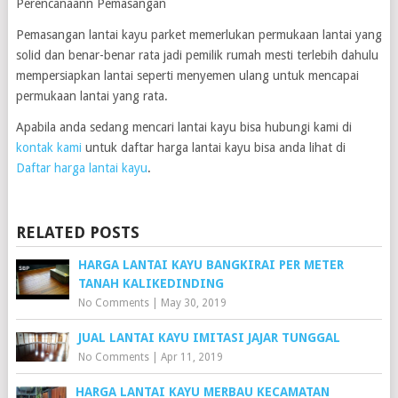
Perencanaann Pemasangan
Pemasangan lantai kayu parket memerlukan permukaan lantai yang
solid dan benar-benar rata jadi pemilik rumah mesti terlebih dahulu
mempersiapkan lantai seperti menyemen ulang untuk mencapai
permukaan lantai yang rata.
Apabila anda sedang mencari lantai kayu bisa hubungi kami di
kontak kami
untuk daftar harga lantai kayu bisa anda lihat di
Daftar harga lantai kayu
.
RELATED POSTS
HARGA LANTAI KAYU BANGKIRAI PER METER
TANAH KALIKEDINDING
No Comments
|
May 30, 2019
JUAL LANTAI KAYU IMITASI JAJAR TUNGGAL
No Comments
|
Apr 11, 2019
HARGA LANTAI KAYU MERBAU KECAMATAN