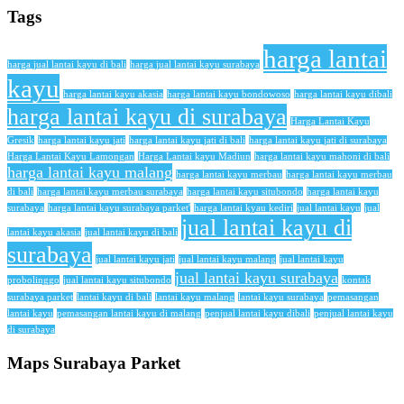
Tags
harga lantai
harga jual lantai kayu di bali
harga jual lantai kayu surabaya
kayu
harga lantai kayu akasia
harga lantai kayu bondowoso
harga lantai kayu dibali
harga lantai kayu di surabaya
Harga Lantai Kayu
Gresik
harga lantai kayu jati
harga lantai kayu jati di bali
harga lantai kayu jati di surabaya
Harga Lantai Kayu Lamongan
Harga Lantai kayu Madiun
harga lantai kayu mahoni di bali
harga lantai kayu malang
harga lantai kayu merbau
harga lantai kayu merbau
di bali
harga lantai kayu merbau surabaya
harga lantai kayu situbondo
harga lantai kayu
surabaya
harga lantai kayu surabaya parket'
harga lantai kyau kediri
jual lantai kayu
jual
jual lantai kayu di
lantai kayu akasia
jual lantai kayu di bali
surabaya
jual lantai kayu jati
jual lantai kayu malang
jual lantai kayu
jual lantai kayu surabaya
probolinggo
jual lantai kayu situbondo
kontak
surabaya parket
lantai kayu di bali
lantai kayu malang
lantai kayu surabaya
pemasangan
lantai kayu
pemasangan lantai kayu di malang
penjual lantai kayu dibali
penjual lantai kayu
di surabaya
Maps Surabaya Parket