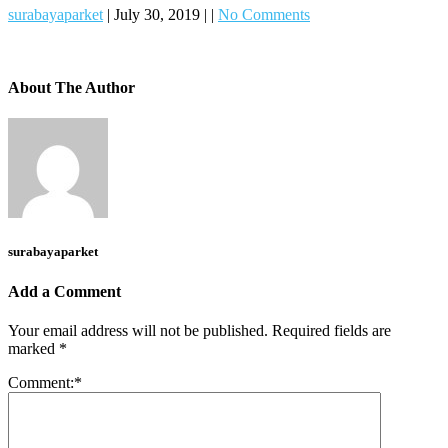
surabayaparket
|
July 30, 2019
|
|
No Comments
About The Author
surabayaparket
Add a Comment
Your email address will not be published.
Required fields are
marked
*
Comment:
*