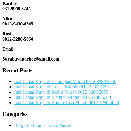
Kantor
031-9960 8245
Niko
0813-9430-8545
Rosi
0812-3280-5050
Email :
Surabayaparket@gmail.com
Recent Posts
Jual Lantai Kayu di Lamongan Murah 0812 3280 5050
Jual Lantai Kayu di Gresik Murah 0812 3280 5050
Jual Lantai Kayu di Kediri Murah 0812 3280 5050
Jual Lantai Kayu di Madiun Murah 0812 3280 5050
Jual Lantai Kayu di Bondowoso Murah 0812 3280 5050
Categories
Harga Jual Lantai Kayu Parket