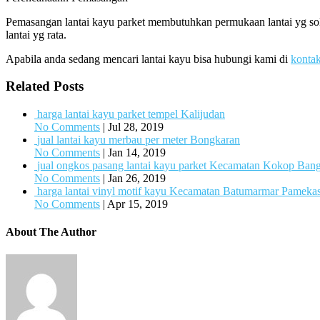
Pemasangan lantai kayu parket membutuhkan permukaan lantai yg sol
lantai yg rata.
Apabila anda sedang mencari lantai kayu bisa hubungi kami di
konta
Related Posts
harga lantai kayu parket tempel Kalijudan
No Comments
|
Jul 28, 2019
jual lantai kayu merbau per meter Bongkaran
No Comments
|
Jan 14, 2019
jual ongkos pasang lantai kayu parket Kecamatan Kokop Ban
No Comments
|
Jan 26, 2019
harga lantai vinyl motif kayu Kecamatan Batumarmar Pameka
No Comments
|
Apr 15, 2019
About The Author