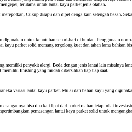
gepel, terutama untuk lantai kayu parket jenis olahan.
dak merepotkan, Cukup disapu dan dipel denga kain setengah basah. Sek
an digunakan untuk kebutuhan sehari-hari di hunian. Penggunaan norma
antai kayu parket solid memang tergolong kuat dan tahan lama bahkan b
ng memiliki penyakit alergi. Beda dengan jenis lantai lain misalnya la
memiliki finishing yang mudah dibersihkan tiap-tiap saat.
neka variasi lantai kayu parket. Mulai dari bahan kayu yang digunaka
masangannya bisa dua kali lipat dari parket olahan tetapi nilai inves
empertimbangkan pemasangan lantai kayu parket solid untuk mengangkat