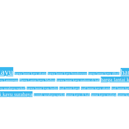
kayu
ha
harga lantai kayu akasia
harga lantai kayu bondowoso
harga lantai kayu dibali
harga lantai
ayu Lamongan
Harga Lantai kayu Madiun
harga lantai kayu mahoni di bali
yu surabaya parket'
harga lantai kyau kediri
jual lantai kayu
jual lantai kayu akasia
jual lantai ka
ai kayu surabaya
kontak surabaya parket
lantai kayu di bali
lantai kayu malang
lantai k