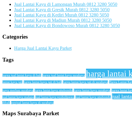
Jual Lantai Kayu di Lamongan Murah 0812 3280 5050
Jual Lantai Kayu di Gresik Murah 0812 3280 5050
Jual Lantai Kayu di Kediri Murah 0812 3280 5050
Jual Lantai Kayu di Madiun Murah 0812 3280 5050
Jual Lantai Kayu di Bondowoso Murah 0812 3280 5050
Categories
Harga Jual Lantai Kayu Parket
Tags
harga lantai 
harga jual lantai kayu di bali
harga jual lantai kayu surabaya
lantai kayu jati
harga lantai kayu jati di bali
harga lantai kayu jati di surabaya
Harga Lantai K
kayu merbau surabaya
harga lantai kayu situbondo
harga lantai kayu surabaya
harga lantai ka
jual lant
jual lantai kayu malang
jual lantai kayu probolinggo
jual lantai kayu situbondo
dibali
penjual lantai kayu di surabaya
Maps Surabaya Parket