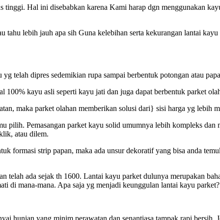
as tinggi. Hal ini disebabkan karena Kami harap dgn menggunakan kayu
au tahu lebih jauh apa sih Guna kelebihan serta kekurangan lantai kay
u yg telah dipres sedemikian rupa sampai berbentuk potongan atau papan 
al 100% kayu asli seperti kayu jati dan juga dapat berbentuk parket o
watan, maka parket olahan memberikan solusi dari} sisi harga yg lebih 
kamu pilih. Pemasangan parket kayu solid umumnya lebih kompleks dan
lik, atau dilem.
formasi strip papan, maka ada unsur dekoratif yang bisa anda temuka
s dan telah ada sejak th 1600. Lantai kayu parket dulunya merupakan b
ikmati di mana-mana. Apa saja yg menjadi keunggulan lantai kayu parket?
unyai hunian yang minim perawatan dan senantiasa tampak rapi bersih. 