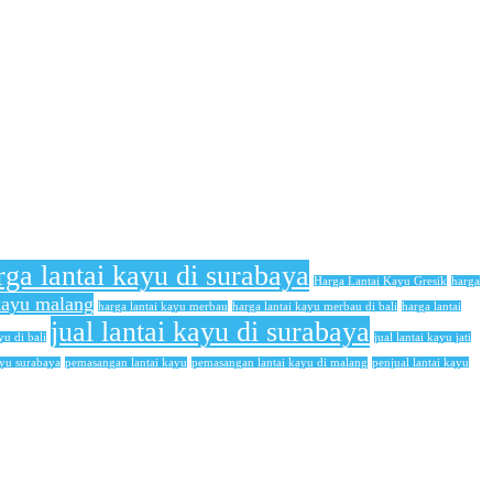
rga lantai kayu di surabaya
Harga Lantai Kayu Gresik
harga
 kayu malang
harga lantai kayu merbau
harga lantai kayu merbau di bali
harga lantai
jual lantai kayu di surabaya
yu di bali
jual lantai kayu jati
ayu surabaya
pemasangan lantai kayu
pemasangan lantai kayu di malang
penjual lantai kayu