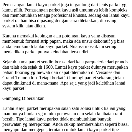
Pemasangan lantai kayu parket juga tergantung dari jenis parket yg
kamu pilih. Pemasangan parket kayu asli umumnya lebih kompleks
dan membutuhkan tenaga profesional khusus, sedangkan lantai kayu
parket olahan bisa dipasang dengan cara diletakkan, dipasang
system klik, atau dilem.
Karena memakai kepingan atau potongan kayu yang disusun
membentuk formasi strip papan, maka ada unsur dekoratif yg bisa
anda temukan di lantai kayu parket. Nuansa mosaik ini sering
menjadikan parket punya keindahan tersendiri.
Sejarah nama parket sendiri berasa dari kata parqueterie dari prancis
dan telah ada sejak th 1600. Lantai kayu parket dulunya merupakan
bahan flooring yg mewah dan dapat ditemukan di Versailes dan
Grand Trianon loh. Tetapi berkat Tehnologi parket sekarang telah
dapat dinikmati di mana-mana. Apa saja yang jadi kelebihan lantai
kayu parket?
Gampang Dibersihkan
Lantai Kayu parket merupakan salah satu solusi untuk kalian yang
mau punya hunian yg minim perawatan dan selalu kelihatan rapi
bersih. Tipe lantai kayu parket tidak membutuhkan banyak
perawatan yg merepotkan, Anda cukup membersihkan seperti biasa,
menyapu dan mengepel, terutama untuk lantai kayu parket tipe