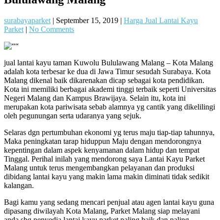
surabayaparket
|
September 15, 2019
|
Harga Jual Lantai Kayu
Parket
|
No Comments
jual lantai kayu taman Kuwolu Bululawang Malang – Kota Malang
adalah kota terbesar ke dua di Jawa Timur sesudah Surabaya. Kota
Malang dikenal baik dikarenakan dicap sebagai kota pendidikan.
Kota ini memiliki berbagai akademi tinggi terbaik seperti Universitas
Negeri Malang dan Kampus Brawijaya. Selain itu, kota ini
merupakan kota pariwisata sebab alamnya yg cantik yang dikelilingi
oleh pegunungan serta udaranya yang sejuk.
Selaras dgn pertumbuhan ekonomi yg terus maju tiap-tiap tahunnya,
Maka peningkatan tarap hiduppun Maju dengan mendorongnya
kepentingan dalam aspek kenyamanan dalam hidup dan tempat
Tinggal. Perihal inilah yang mendorong saya Lantai Kayu Parket
Malang untuk terus mengembangkan pelayanan dan produksi
dibidang lantai kayu yang makin lama makin diminati tidak sedikit
kalangan.
Bagi kamu yang sedang mencari penjual atau agen lantai kayu guna
dipasang diwilayah Kota Malang, Parket Malang siap melayani
anda sbg penyedia lantai kayu parket paling baik dan paling