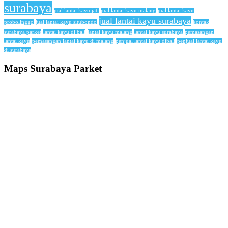
surabaya
jual lantai kayu jati
jual lantai kayu malang
jual lantai kayu
jual lantai kayu surabaya
probolinggo
jual lantai kayu situbondo
kontak
surabaya parket
lantai kayu di bali
lantai kayu malang
lantai kayu surabaya
pemasangan
lantai kayu
pemasangan lantai kayu di malang
penjual lantai kayu dibali
penjual lantai kayu
di surabaya
Maps Surabaya Parket