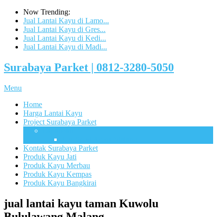
Now Trending:
Jual Lantai Kayu di Lamo...
Jual Lantai Kayu di Gres...
Jual Lantai Kayu di Kedi...
Jual Lantai Kayu di Madi...
Surabaya Parket | 0812-3280-5050
Menu
Home
Harga Lantai Kayu
Project Surabaya Parket
Lapangan
UB Sport Arena Malang
Kontak Surabaya Parket
Produk Kayu Jati
Produk Kayu Merbau
Produk Kayu Kempas
Produk Kayu Bangkirai
jual lantai kayu taman Kuwolu
Bululawang Malang