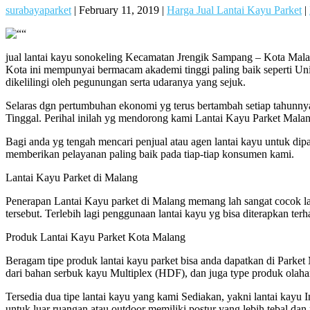
surabayaparket
|
February 11, 2019
|
Harga Jual Lantai Kayu Parket
|
jual lantai kayu sonokeling Kecamatan Jrengik Sampang – Kota Malan
Kota ini mempunyai bermacam akademi tinggi paling baik seperti Univ
dikelilingi oleh pegunungan serta udaranya yang sejuk.
Selaras dgn pertumbuhan ekonomi yg terus bertambah setiap tahunn
Tinggal. Perihal inilah yg mendorong kami Lantai Kayu Parket Malan
Bagi anda yg tengah mencari penjual atau agen lantai kayu untuk dip
memberikan pelayanan paling baik pada tiap-tiap konsumen kami.
Lantai Kayu Parket di Malang
Penerapan Lantai Kayu parket di Malang memang lah sangat cocok l
tersebut. Terlebih lagi penggunaan lantai kayu yg bisa diterapkan t
Produk Lantai Kayu Parket Kota Malang
Beragam tipe produk lantai kayu parket bisa anda dapatkan di Parket Ma
dari bahan serbuk kayu Multiplex (HDF), dan juga type produk olaha
Tersedia dua tipe lantai kayu yang kami Sediakan, yakni lantai kayu
untuk luar ruangan atau outdoor memiliki postur yang lebih tebal da