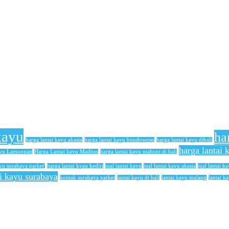
kayu
ha
harga lantai kayu akasia
harga lantai kayu bondowoso
harga lantai kayu dibali
harga lantai
ayu Lamongan
Harga Lantai kayu Madiun
harga lantai kayu mahoni di bali
yu surabaya parket'
harga lantai kyau kediri
jual lantai kayu
jual lantai kayu akasia
jual lantai ka
ai kayu surabaya
kontak surabaya parket
lantai kayu di bali
lantai kayu malang
lantai k