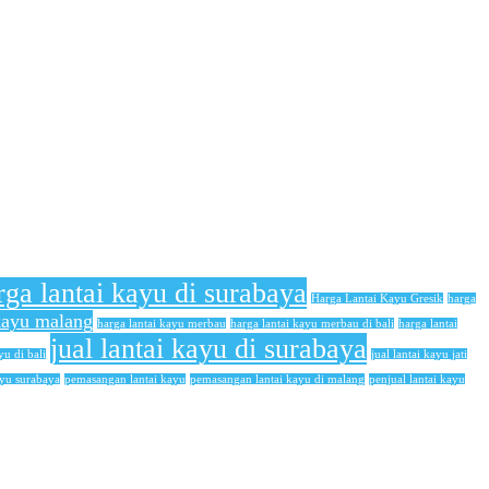
rga lantai kayu di surabaya
Harga Lantai Kayu Gresik
harga
 kayu malang
harga lantai kayu merbau
harga lantai kayu merbau di bali
harga lantai
jual lantai kayu di surabaya
yu di bali
jual lantai kayu jati
ayu surabaya
pemasangan lantai kayu
pemasangan lantai kayu di malang
penjual lantai kayu