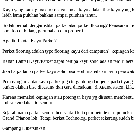
Kayu yang kami gunakan sebagai lantai kayu adalah tipe kayu yang be
lebih lama puluhan bahkan sampai puluhan tahun.
Sudah pernah dengar istilah parket atau parket flooring? Penasaran m
baru loh di bidang perumahan dan properti.
Apa itu Lantai Kayu/Parket?
Parket flooring adalah type flooring kayu dari campuran} kepingan k
Bahan Lantai Kayu/Parket dapat berupa kayu solid adalah terdiri bera
Jika harga lantai parket kayu solid bisa lebih mahal dan perlu peraw
Pemasangan lantai kayu parket juga tergantung dari jenis parket ya
parket olahan bisa dipasang dgn cara diletakkan, dipasang sistem klik,
Karena memakai kepingan atau potongan kayu yg disusun membentuk fo
miliki keindahan tersendiri.
Sejarah nama parket sendiri berasa dari kata parqueterie dari pranc
Grand Trianon loh. Tetapi berkat Technologi parket sekarang sudah b
Gampang Dibersihkan