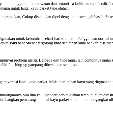
yai hunian yg minim perawatan dan senantiasa kelihatan rapi bersih. J
tama untuk lantai kayu parket type olahan.
dak merepotkan, Cukup disapu dan dipel denga kain setengah basah. Ses
n digunakan untuk kebutuhan sehari-hari di rumah. Penggunaan normal u
u parket solid benar-benar tergolong kuat dan tahan lama bahkan bisa me
mpunyai problem alergi. Berbeda dgn type lantai lain contohnya lantai
liki finishing yg gampang dibersihkan setiap saat.
am variasi lantai kayu parket. Mulai dari bahan kayu yang digunakan 
masangannya bisa dua kali lipat dari parket olahan tetapi nilai inves
ertimbangkan pemasangan lantai kayu parket solid untuk mengangkat nil