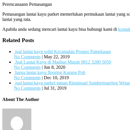
Perencanaann Pemasangan
Pemasangan lantai kayu parket memerlukan permukaan lantai yang sol
lantai yang rata.
Apabila anda sedang mencari lantai kayu bisa hubungi kami di
konta
Related Posts
jual lantai kayu solid Kecamatan Proppo Pamekasan
No Comments
|
May 22, 2019
Jual Lantai Kayu di Madiun Murah 0812 3280 5050
No Comments
|
Jun 8, 2020
harga lantai kayu flooring Karang Poh
No Comments
|
Dec 10, 2019
jual lantai kayu parket taman Ringinsari Sumbermanjing Wet
No Comments
|
Jul 31, 2019
About The Author