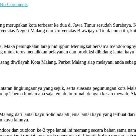
No Comments
g merupakan kota terbesar ke dua di Jawa Timur sesudah Surabaya. Ko
ersitas Negeri Malang dan Universitas Brawijaya. Tidak cuma itu, kota
ya, Maka peningkatan tarap hiduppun Meningkat bersama mendorongny
g untuk terus menaikkan pelayanan dan produksi dibidang lantai kayu y
asang diwilayah Kota Malang, Parket Malang siap melayani anda sebagai
antaran lingkungannya yang sejuk, serta suasana pegunungan kota Ma
erhadap Thema hunian apa saja, entah itu rumah dengan kesan mewah, Al
lang dari lantai kayu Solid adalah jenis lantai kayu yang terbuat dari 
n kayu lainnya.
 Indoor dan outdoor, ke-2 type lantai ini memang secara bahan sama n
n memanjang sangat tepat pada penerapan di Pinggir kolam renang, sebag