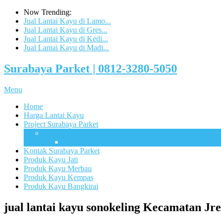
Now Trending:
Jual Lantai Kayu di Lamo...
Jual Lantai Kayu di Gres...
Jual Lantai Kayu di Kedi...
Jual Lantai Kayu di Madi...
Surabaya Parket | 0812-3280-5050
Menu
Home
Harga Lantai Kayu
Project Surabaya Parket
Lapangan
UB Sport Arena Malang
Kontak Surabaya Parket
Produk Kayu Jati
Produk Kayu Merbau
Produk Kayu Kempas
Produk Kayu Bangkirai
jual lantai kayu sonokeling Kecamatan J