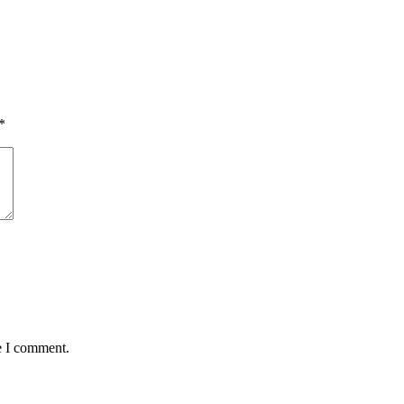
*
e I comment.