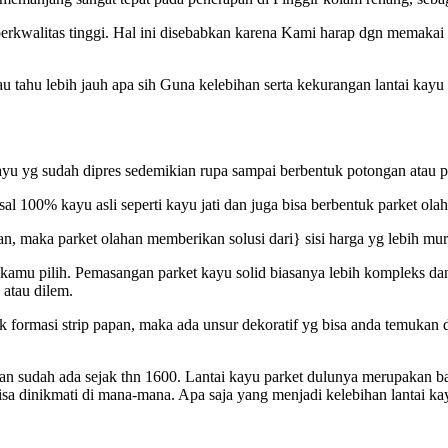
rkwalitas tinggi. Hal ini disebabkan karena Kami harap dgn memakai k
au tahu lebih jauh apa sih Guna kelebihan serta kekurangan lantai kay
ayu yg sudah dipres sedemikian rupa sampai berbentuk potongan atau pap
sal 100% kayu asli seperti kayu jati dan juga bisa berbentuk parket ol
atan, maka parket olahan memberikan solusi dari} sisi harga yg lebih mu
ng kamu pilih. Pemasangan parket kayu solid biasanya lebih kompleks d
 atau dilem.
rmasi strip papan, maka ada unsur dekoratif yg bisa anda temukan di 
is dan sudah ada sejak thn 1600. Lantai kayu parket dulunya merupaka
isa dinikmati di mana-mana. Apa saja yang menjadi kelebihan lantai ka