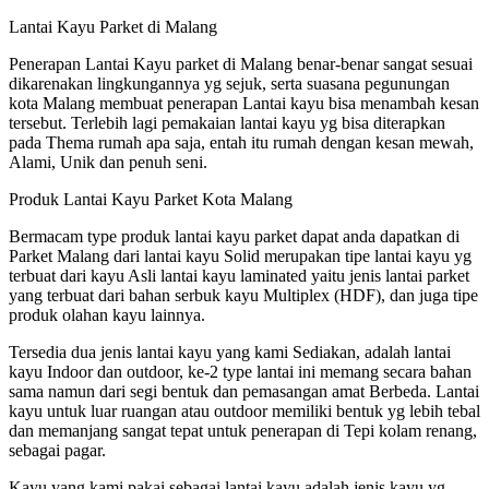
Lantai Kayu Parket di Malang
Penerapan Lantai Kayu parket di Malang benar-benar sangat sesuai
dikarenakan lingkungannya yg sejuk, serta suasana pegunungan
kota Malang membuat penerapan Lantai kayu bisa menambah kesan
tersebut. Terlebih lagi pemakaian lantai kayu yg bisa diterapkan
pada Thema rumah apa saja, entah itu rumah dengan kesan mewah,
Alami, Unik dan penuh seni.
Produk Lantai Kayu Parket Kota Malang
Bermacam type produk lantai kayu parket dapat anda dapatkan di
Parket Malang dari lantai kayu Solid merupakan tipe lantai kayu yg
terbuat dari kayu Asli lantai kayu laminated yaitu jenis lantai parket
yang terbuat dari bahan serbuk kayu Multiplex (HDF), dan juga tipe
produk olahan kayu lainnya.
Tersedia dua jenis lantai kayu yang kami Sediakan, adalah lantai
kayu Indoor dan outdoor, ke-2 type lantai ini memang secara bahan
sama namun dari segi bentuk dan pemasangan amat Berbeda. Lantai
kayu untuk luar ruangan atau outdoor memiliki bentuk yg lebih tebal
dan memanjang sangat tepat untuk penerapan di Tepi kolam renang,
sebagai pagar.
Kayu yang kami pakai sebagai lantai kayu adalah jenis kayu yg