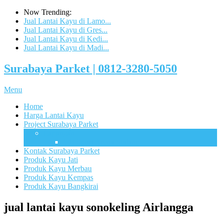
Now Trending:
Jual Lantai Kayu di Lamo...
Jual Lantai Kayu di Gres...
Jual Lantai Kayu di Kedi...
Jual Lantai Kayu di Madi...
Surabaya Parket | 0812-3280-5050
Menu
Home
Harga Lantai Kayu
Project Surabaya Parket
Lapangan
UB Sport Arena Malang
Kontak Surabaya Parket
Produk Kayu Jati
Produk Kayu Merbau
Produk Kayu Kempas
Produk Kayu Bangkirai
jual lantai kayu sonokeling Airlangga