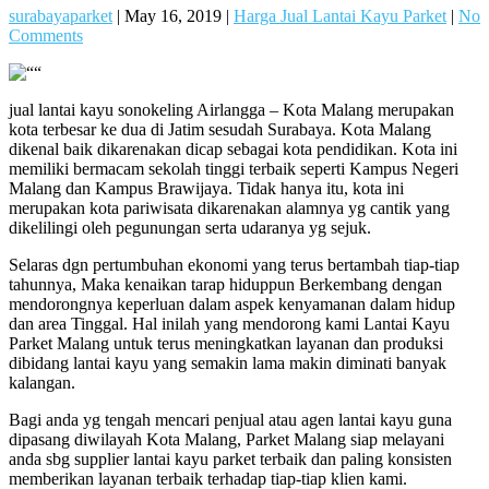
surabayaparket
|
May 16, 2019
|
Harga Jual Lantai Kayu Parket
|
No
Comments
jual lantai kayu sonokeling Airlangga – Kota Malang merupakan
kota terbesar ke dua di Jatim sesudah Surabaya. Kota Malang
dikenal baik dikarenakan dicap sebagai kota pendidikan. Kota ini
memiliki bermacam sekolah tinggi terbaik seperti Kampus Negeri
Malang dan Kampus Brawijaya. Tidak hanya itu, kota ini
merupakan kota pariwisata dikarenakan alamnya yg cantik yang
dikelilingi oleh pegunungan serta udaranya yg sejuk.
Selaras dgn pertumbuhan ekonomi yang terus bertambah tiap-tiap
tahunnya, Maka kenaikan tarap hiduppun Berkembang dengan
mendorongnya keperluan dalam aspek kenyamanan dalam hidup
dan area Tinggal. Hal inilah yang mendorong kami Lantai Kayu
Parket Malang untuk terus meningkatkan layanan dan produksi
dibidang lantai kayu yang semakin lama makin diminati banyak
kalangan.
Bagi anda yg tengah mencari penjual atau agen lantai kayu guna
dipasang diwilayah Kota Malang, Parket Malang siap melayani
anda sbg supplier lantai kayu parket terbaik dan paling konsisten
memberikan layanan terbaik terhadap tiap-tiap klien kami.