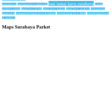
jual lantai kayu surabaya
probolinggo
jual lantai kayu situbondo
kontak
surabaya parket
lantai kayu di bali
lantai kayu malang
lantai kayu surabaya
pemasangan
lantai kayu
pemasangan lantai kayu di malang
penjual lantai kayu dibali
penjual lantai kayu
di surabaya
Maps Surabaya Parket