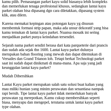
kamu pilih. Pemasangan parket kayu solid biasanya lebih kompleks
dan memerlukan tenaga profesional khusus, sedangkan lantai kayu
parket olahan bisa dipasang dgn cara diletakkan, dipasang system
klik, atau dilem.
Karena memakai kepingan atau potongan kayu yg disusun
membentuk formasi strip papan, maka ada unsur dekoratif yang bisa
kamu temukan di lantai kayu parket. Nuansa mosaik ini sering
menjadikan parket punya keindahan tersendiri.
Sejarah nama parket sendiri berasa dari kata parqueterie dari prancis
dan sudah ada sejak thn 1600. Lantai kayu parket dulunya
merupakan bahan flooring yang mewah dan dapat ditemukan di
Versailes dan Grand Trianon loh. Tetapi berkat Technologi parket
saat ini sudah dapat dinikmati di mana-mana. Apa saja yang jadi
keunggulan lantai kayu parket?
Mudah Dibersihkan
Lantai Kayu parket merupakan salah satu solusi buat kalian yang
mau miliki hunian yang minim perawatan dan senantiasa nampak
rapi bersih. Tipe lantai kayu parket tidak memerlukan banyak
perawatan yg merepotkan, Kamu cukup membersihkan seperti
biasa, menyapu dan mengepel, terutama untuk lantai kayu parket
type olahan.