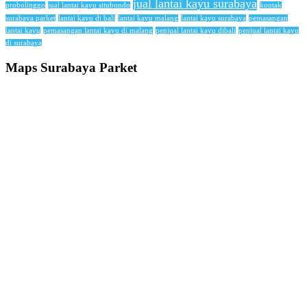
jual lantai kayu surabaya
probolinggo
jual lantai kayu situbondo
kontak
surabaya parket
lantai kayu di bali
lantai kayu malang
lantai kayu surabaya
pemasangan
lantai kayu
pemasangan lantai kayu di malang
penjual lantai kayu dibali
penjual lantai kayu
di surabaya
Maps Surabaya Parket