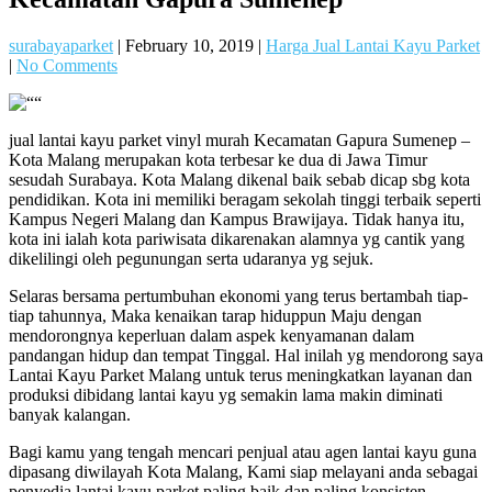
surabayaparket
|
February 10, 2019
|
Harga Jual Lantai Kayu Parket
|
No Comments
jual lantai kayu parket vinyl murah Kecamatan Gapura Sumenep –
Kota Malang merupakan kota terbesar ke dua di Jawa Timur
sesudah Surabaya. Kota Malang dikenal baik sebab dicap sbg kota
pendidikan. Kota ini memiliki beragam sekolah tinggi terbaik seperti
Kampus Negeri Malang dan Kampus Brawijaya. Tidak hanya itu,
kota ini ialah kota pariwisata dikarenakan alamnya yg cantik yang
dikelilingi oleh pegunungan serta udaranya yg sejuk.
Selaras bersama pertumbuhan ekonomi yang terus bertambah tiap-
tiap tahunnya, Maka kenaikan tarap hiduppun Maju dengan
mendorongnya keperluan dalam aspek kenyamanan dalam
pandangan hidup dan tempat Tinggal. Hal inilah yg mendorong saya
Lantai Kayu Parket Malang untuk terus meningkatkan layanan dan
produksi dibidang lantai kayu yg semakin lama makin diminati
banyak kalangan.
Bagi kamu yang tengah mencari penjual atau agen lantai kayu guna
dipasang diwilayah Kota Malang, Kami siap melayani anda sebagai
penyedia lantai kayu parket paling baik dan paling konsisten