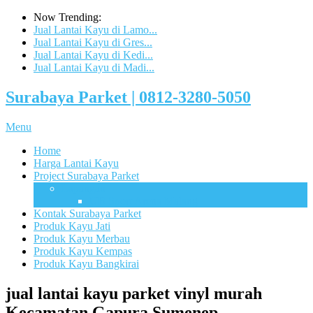
Now Trending:
Jual Lantai Kayu di Lamo...
Jual Lantai Kayu di Gres...
Jual Lantai Kayu di Kedi...
Jual Lantai Kayu di Madi...
Surabaya Parket | 0812-3280-5050
Menu
Home
Harga Lantai Kayu
Project Surabaya Parket
Lapangan
UB Sport Arena Malang
Kontak Surabaya Parket
Produk Kayu Jati
Produk Kayu Merbau
Produk Kayu Kempas
Produk Kayu Bangkirai
jual lantai kayu parket vinyl murah
Kecamatan Gapura Sumenep