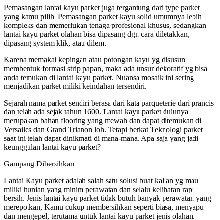
Pemasangan lantai kayu parket juga tergantung dari type parket
yang kamu pilih. Pemasangan parket kayu solid umumnya lebih
kompleks dan memerlukan tenaga profesional khusus, sedangkan
lantai kayu parket olahan bisa dipasang dgn cara diletakkan,
dipasang system klik, atau dilem.
Karena memakai kepingan atau potongan kayu yg disusun
membentuk formasi strip papan, maka ada unsur dekoratif yg bisa
anda temukan di lantai kayu parket. Nuansa mosaik ini sering
menjadikan parket miliki keindahan tersendiri.
Sejarah nama parket sendiri berasa dari kata parqueterie dari prancis
dan telah ada sejak tahun 1600. Lantai kayu parket dulunya
merupakan bahan flooring yang mewah dan dapat ditemukan di
Versailes dan Grand Trianon loh. Tetapi berkat Teknologi parket
saat ini telah dapat dinikmati di mana-mana. Apa saja yang jadi
keunggulan lantai kayu parket?
Gampang Dibersihkan
Lantai Kayu parket adalah salah satu solusi buat kalian yg mau
miliki hunian yang minim perawatan dan selalu kelihatan rapi
bersih. Jenis lantai kayu parket tidak butuh banyak perawatan yang
merepotkan, Kamu cukup membersihkan seperti biasa, menyapu
dan mengepel, terutama untuk lantai kayu parket jenis olahan.