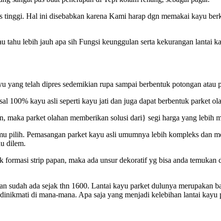
as tinggi. Hal ini disebabkan karena Kami harap dgn memakai kayu ber
au tahu lebih jauh apa sih Fungsi keunggulan serta kekurangan lantai 
u yang telah dipres sedemikian rupa sampai berbentuk potongan atau pa
sal 100% kayu asli seperti kayu jati dan juga dapat berbentuk parket 
tan, maka parket olahan memberikan solusi dari} segi harga yang lebih
kamu pilih. Pemasangan parket kayu asli umumnya lebih kompleks dan m
au dilem.
rmasi strip papan, maka ada unsur dekoratif yg bisa anda temukan di 
is dan sudah ada sejak thn 1600. Lantai kayu parket dulunya merupaka
a dinikmati di mana-mana. Apa saja yang menjadi kelebihan lantai kayu 