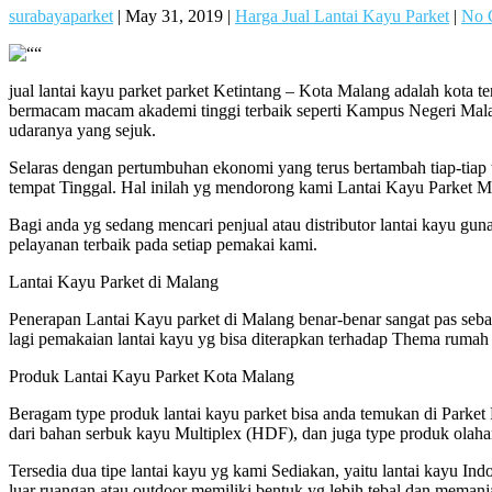
surabayaparket
|
May 31, 2019
|
Harga Jual Lantai Kayu Parket
|
No 
jual lantai kayu parket parket Ketintang – Kota Malang adalah kota 
bermacam macam akademi tinggi terbaik seperti Kampus Negeri Malang
udaranya yang sejuk.
Selaras dengan pertumbuhan ekonomi yang terus bertambah tiap-ti
tempat Tinggal. Hal inilah yg mendorong kami Lantai Kayu Parket M
Bagi anda yg sedang mencari penjual atau distributor lantai kayu gu
pelayanan terbaik pada setiap pemakai kami.
Lantai Kayu Parket di Malang
Penerapan Lantai Kayu parket di Malang benar-benar sangat pas seb
lagi pemakaian lantai kayu yg bisa diterapkan terhadap Thema rumah
Produk Lantai Kayu Parket Kota Malang
Beragam type produk lantai kayu parket bisa anda temukan di Parket Ma
dari bahan serbuk kayu Multiplex (HDF), dan juga type produk olaha
Tersedia dua tipe lantai kayu yg kami Sediakan, yaitu lantai kayu I
luar ruangan atau outdoor memiliki bentuk yg lebih tebal dan memanj