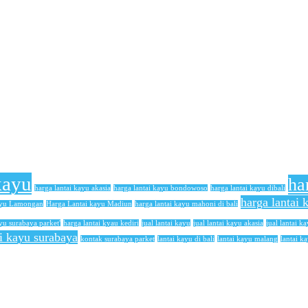
kayu
ha
harga lantai kayu akasia
harga lantai kayu bondowoso
harga lantai kayu dibali
harga lantai
ayu Lamongan
Harga Lantai kayu Madiun
harga lantai kayu mahoni di bali
yu surabaya parket'
harga lantai kyau kediri
jual lantai kayu
jual lantai kayu akasia
jual lantai ka
ai kayu surabaya
kontak surabaya parket
lantai kayu di bali
lantai kayu malang
lantai k