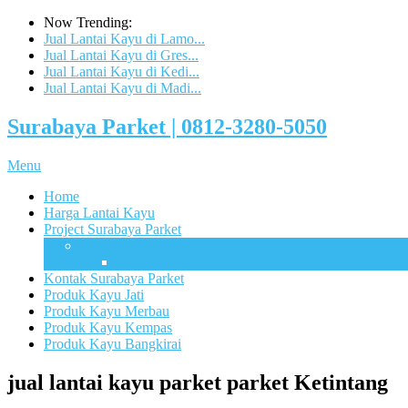
Now Trending:
Jual Lantai Kayu di Lamo...
Jual Lantai Kayu di Gres...
Jual Lantai Kayu di Kedi...
Jual Lantai Kayu di Madi...
Surabaya Parket | 0812-3280-5050
Menu
Home
Harga Lantai Kayu
Project Surabaya Parket
Lapangan
UB Sport Arena Malang
Kontak Surabaya Parket
Produk Kayu Jati
Produk Kayu Merbau
Produk Kayu Kempas
Produk Kayu Bangkirai
jual lantai kayu parket parket Ketintang