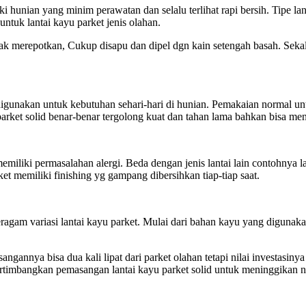
iki hunian yang minim perawatan dan selalu terlihat rapi bersih. Tipe
tuk lantai kayu parket jenis olahan.
 tak merepotkan, Cukup disapu dan dipel dgn kain setengah basah. Sek
 digunakan untuk kebutuhan sehari-hari di hunian. Pemakaian normal u
u parket solid benar-benar tergolong kuat dan tahan lama bahkan bisa m
memiliki permasalahan alergi. Beda dengan jenis lantai lain contohnya 
et memiliki finishing yg gampang dibersihkan tiap-tiap saat.
gam variasi lantai kayu parket. Mulai dari bahan kayu yang digunaka
angannya bisa dua kali lipat dari parket olahan tetapi nilai investasi
ertimbangkan pemasangan lantai kayu parket solid untuk meninggikan n