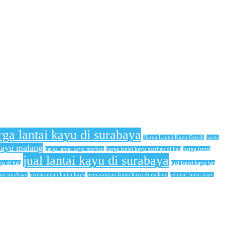
rga lantai kayu di surabaya
Harga Lantai Kayu Gresik
harga
 kayu malang
harga lantai kayu merbau
harga lantai kayu merbau di bali
harga lantai
jual lantai kayu di surabaya
yu di bali
jual lantai kayu jati
ayu surabaya
pemasangan lantai kayu
pemasangan lantai kayu di malang
penjual lantai kayu