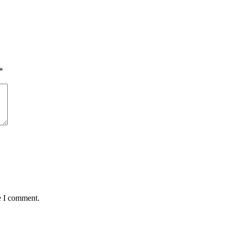
*
e I comment.