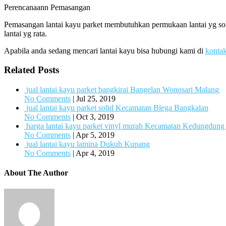
Perencanaann Pemasangan
Pemasangan lantai kayu parket membutuhkan permukaan lantai yg soli
lantai yg rata.
Apabila anda sedang mencari lantai kayu bisa hubungi kami di
konta
Related Posts
jual lantai kayu parket bangkirai Bangelan Wonosari Malang
No Comments
|
Jul 25, 2019
jual lantai kayu parket solid Kecamatan Blega Bangkalan
No Comments
|
Oct 3, 2019
harga lantai kayu parket vinyl murah Kecamatan Kedungdun
No Comments
|
Apr 5, 2019
jual lantai kayu lamina Dukuh Kupang
No Comments
|
Apr 4, 2019
About The Author