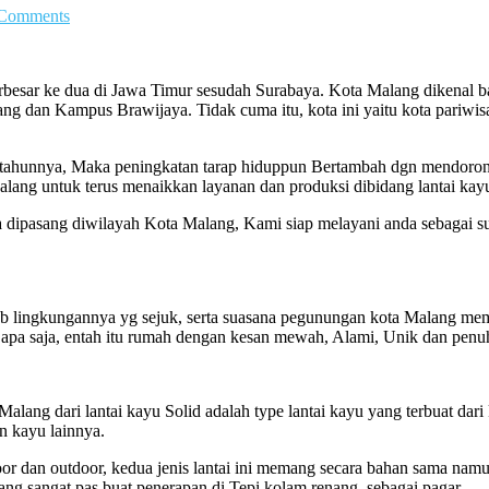
Comments
terbesar ke dua di Jawa Timur sesudah Surabaya. Kota Malang dikenal b
 dan Kampus Brawijaya. Tidak cuma itu, kota ini yaitu kota pariwisat
ap tahunnya, Maka peningkatan tarap hiduppun Bertambah dgn mendor
alang untuk terus menaikkan layanan dan produksi dibidang lantai ka
na dipasang diwilayah Kota Malang, Kami siap melayani anda sebagai su
ab lingkungannya yg sejuk, serta suasana pegunungan kota Malang mem
 apa saja, entah itu rumah dengan kesan mewah, Alami, Unik dan penuh
lang dari lantai kayu Solid adalah type lantai kayu yang terbuat dari k
n kayu lainnya.
ndoor dan outdoor, kedua jenis lantai ini memang secara bahan sama na
ang sangat pas buat penerapan di Tepi kolam renang, sebagai pagar.