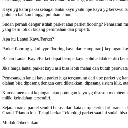
Kayu yg kami pakai sebagai lantai kayu yaitu tipe kayu yg berkwalit
puluhan bahkan hingga puluhan tahun.
Sudah pernah dengar istilah parket atau parket flooring? Penasaran m
yang baru loh di bidang perumahan dan properti.
Apa itu Lantai Kayu/Parket?
Parket flooring yakni type flooring kayu dari campuran} kepingan kay
Bahan Lantai Kayu/Parket dapat berupa kayu solid adalah terdiri bera
Jika harga lantai parket kayu asli bisa lebih mahal dan butuh perawa
Pemasangan lantai kayu parket juga tergantung dari tipe parket yg 
olahan bisa dipasang dengan cara diletakkan, dipasang sistem klik, at
Karena memakai kepingan atau potongan kayu yg disusun membentuk fo
miliki keindahan tersendiri.
Sejarah nama parket sendiri berasa dari kata parqueterie dari pranc
Grand Trianon loh. Tetapi berkat Teknologi parket saat ini sudah bis
Mudah Dibersihkan