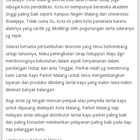
sebagai kota pendidikan. Kota ini mempunyai beraneka akademi
tinggi paling baik seperti Kampus Negeri Malang dan Universitas
Brawijaya. Tidak cuma itu, kota ini yakni kota pariwisata karena
alamnya yang cantik yg dikelilingi oleh pegunungan serta udaranya
yg sejuk.
Selaras bersama pertumbuhan ekonomi yang terus berkembang
setiap tahunnya, Maka peningkatan tarap hiduppun Maju dgn
mendorongnya kebutuhan dalam aspek kenyamanan dalam
pandangan hidup dan area Tinggal. Perihal inilah yg mendorong
kami Lantai Kayu Parket Malang untuk terus mengembangkan
layanan dan produksi dibidang lantai kayu yang makin lama makin
diminati banyak kalangan.
Bagi anda yg tengah mencari penjual atau penyedia lantai kayu
untuk dipasang diwilayah Kota Malang, Parket Malang siap
melayani anda sebagai distributor lantai kayu parket paling baik
dan paling konsisten memberikan pelayanan paling baik pada tiap-
tiap pelanggan kami.