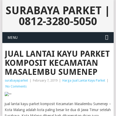
SURABAYA PARKET |
0812-3280-5050
MENU
JUAL LANTAI KAYU PARKET
KOMPOSIT KECAMATAN
MASALEMBU SUMENEP
surabayaparket
|
February 7, 2019
|
Harga Jual Lantai Kayu Parket
|
No Comments
jual lantai kayu parket komposit Kecamatan Masalembu Sumenep –
Kota Malang adalah kota paling besar ke dua di Jawa Timur setelah
Surabaya. Kota Malang dikenal baik dikarenakan dicap juga