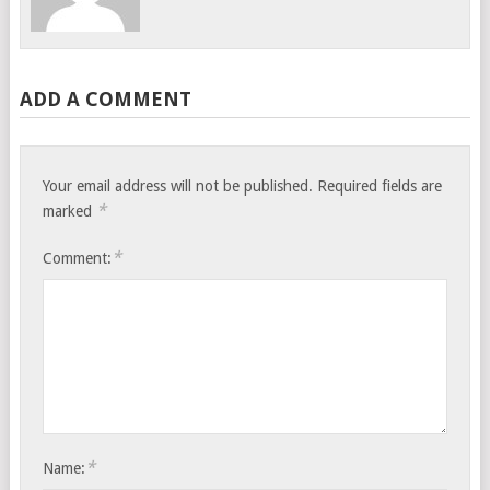
ADD A COMMENT
Your email address will not be published.
Required fields are
*
marked
*
Comment:
*
Name: