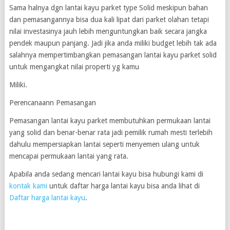
Sama halnya dgn lantai kayu parket type Solid meskipun bahan
dan pemasangannya bisa dua kali lipat dari parket olahan tetapi
nilai investasinya jauh lebih menguntungkan baik secara jangka
pendek maupun panjang. Jadi jika anda miliki budget lebih tak ada
salahnya mempertimbangkan pemasangan lantai kayu parket solid
untuk mengangkat nilai properti yg kamu
Miliki.
Perencanaann Pemasangan
Pemasangan lantai kayu parket membutuhkan permukaan lantai
yang solid dan benar-benar rata jadi pemilik rumah mesti terlebih
dahulu mempersiapkan lantai seperti menyemen ulang untuk
mencapai permukaan lantai yang rata.
Apabila anda sedang mencari lantai kayu bisa hubungi kami di
kontak kami
untuk daftar harga lantai kayu bisa anda lihat di
Daftar harga lantai kayu
.