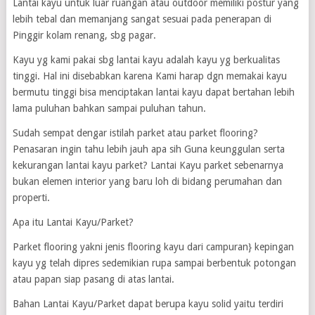
Lantai kayu untuk luar ruangan atau outdoor memiliki postur yang
lebih tebal dan memanjang sangat sesuai pada penerapan di
Pinggir kolam renang, sbg pagar.
Kayu yg kami pakai sbg lantai kayu adalah kayu yg berkualitas
tinggi. Hal ini disebabkan karena Kami harap dgn memakai kayu
bermutu tinggi bisa menciptakan lantai kayu dapat bertahan lebih
lama puluhan bahkan sampai puluhan tahun.
Sudah sempat dengar istilah parket atau parket flooring?
Penasaran ingin tahu lebih jauh apa sih Guna keunggulan serta
kekurangan lantai kayu parket? Lantai Kayu parket sebenarnya
bukan elemen interior yang baru loh di bidang perumahan dan
properti.
Apa itu Lantai Kayu/Parket?
Parket flooring yakni jenis flooring kayu dari campuran} kepingan
kayu yg telah dipres sedemikian rupa sampai berbentuk potongan
atau papan siap pasang di atas lantai.
Bahan Lantai Kayu/Parket dapat berupa kayu solid yaitu terdiri