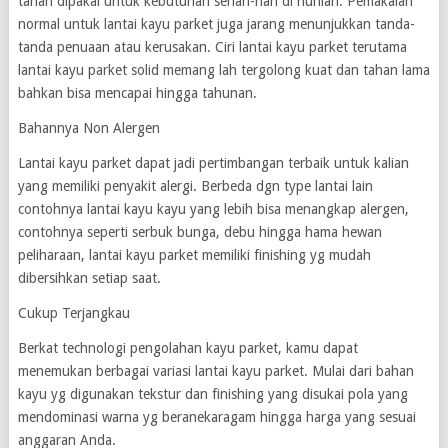
tahan dipakai untuk kebutuhan sehari-hari di hunian. Pemakaian
normal untuk lantai kayu parket juga jarang menunjukkan tanda-
tanda penuaan atau kerusakan. Ciri lantai kayu parket terutama
lantai kayu parket solid memang lah tergolong kuat dan tahan lama
bahkan bisa mencapai hingga tahunan.
Bahannya Non Alergen
Lantai kayu parket dapat jadi pertimbangan terbaik untuk kalian
yang memiliki penyakit alergi. Berbeda dgn type lantai lain
contohnya lantai kayu kayu yang lebih bisa menangkap alergen,
contohnya seperti serbuk bunga, debu hingga hama hewan
peliharaan, lantai kayu parket memiliki finishing yg mudah
dibersihkan setiap saat.
Cukup Terjangkau
Berkat technologi pengolahan kayu parket, kamu dapat
menemukan berbagai variasi lantai kayu parket. Mulai dari bahan
kayu yg digunakan tekstur dan finishing yang disukai pola yang
mendominasi warna yg beranekaragam hingga harga yang sesuai
anggaran Anda.