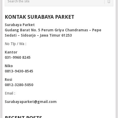
KONTAK SURABAYA PARKET
Surabaya Parket
Gudang Barat No. 5 Perum Griya Chandramas – Pepe
Sedati – Sidoarjo – Jawa Timur 61253
No Tlp / Wa :
Kantor
031-9960 8245
Niko
0813-9430-8545
Rosi
0812-3280-5050
Email :
Surabayaparket@gmail.com
RECENT POSTS