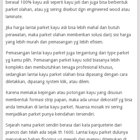
berasal 100% kayu asli seperti kayu jati dan juga bisa berbentuk
parket olahan, atau yg sering disebut dgn engineered wood atau
laminate.
Jika harga lantai parket kayu asli bisa lebih mahal dan butuh
perawatan, maka parket olahan memberikan solusi dari} sisi harga
yang lebih murah dan pemasangan yg lebih efisien.
Pemasangan lantai kayu parket juga tergantung dari type parket
yg kamu pilih. Pemasangan parket kayu solid biasanya lebih
kompleks dan membutuhkan tenaga profesional khusus,
sedangkan lantai kayu parket olahan bisa dipasang dengan cara
diletakkan, dipasang system klik, atau dilem.
Karena memakai kepingan atau potongan kayu yang disusun
membentuk formasi strip papan, maka ada unsur dekoratif yg bisa
anda temukan di lantai kayu parket. Nuansa mosaik ini sering
menjadikan parket punya keindahan tersendiri.
Sejarah nama parket sendiri berasa dari kata parqueterie dari
prancis dan telah ada sejak th 1600. Lantai kayu parket dulunya
merupakan bahan flooring yg mewah dan mampu ditemukan di