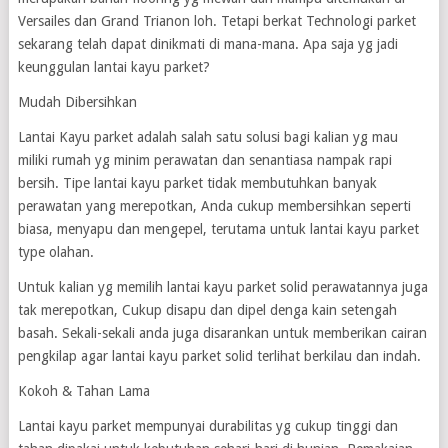
Versailes dan Grand Trianon loh. Tetapi berkat Technologi parket
sekarang telah dapat dinikmati di mana-mana. Apa saja yg jadi
keunggulan lantai kayu parket?
Mudah Dibersihkan
Lantai Kayu parket adalah salah satu solusi bagi kalian yg mau
miliki rumah yg minim perawatan dan senantiasa nampak rapi
bersih. Tipe lantai kayu parket tidak membutuhkan banyak
perawatan yang merepotkan, Anda cukup membersihkan seperti
biasa, menyapu dan mengepel, terutama untuk lantai kayu parket
type olahan.
Untuk kalian yg memilih lantai kayu parket solid perawatannya juga
tak merepotkan, Cukup disapu dan dipel denga kain setengah
basah. Sekali-sekali anda juga disarankan untuk memberikan cairan
pengkilap agar lantai kayu parket solid terlihat berkilau dan indah.
Kokoh & Tahan Lama
Lantai kayu parket mempunyai durabilitas yg cukup tinggi dan