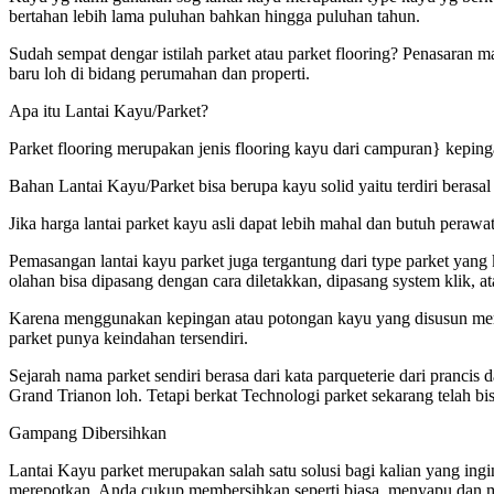
bertahan lebih lama puluhan bahkan hingga puluhan tahun.
Sudah sempat dengar istilah parket atau parket flooring? Penasaran 
baru loh di bidang perumahan dan properti.
Apa itu Lantai Kayu/Parket?
Parket flooring merupakan jenis flooring kayu dari campuran} keping
Bahan Lantai Kayu/Parket bisa berupa kayu solid yaitu terdiri berasa
Jika harga lantai parket kayu asli dapat lebih mahal dan butuh peraw
Pemasangan lantai kayu parket juga tergantung dari type parket yang
olahan bisa dipasang dengan cara diletakkan, dipasang system klik, at
Karena menggunakan kepingan atau potongan kayu yang disusun membe
parket punya keindahan tersendiri.
Sejarah nama parket sendiri berasa dari kata parqueterie dari pranc
Grand Trianon loh. Tetapi berkat Technologi parket sekarang telah bi
Gampang Dibersihkan
Lantai Kayu parket merupakan salah satu solusi bagi kalian yang in
merepotkan, Anda cukup membersihkan seperti biasa, menyapu dan men