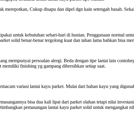
 tak merepotkan, Cukup disapu dan dipel dgn kain setengah basah. Sek
 dipakai untuk kebutuhan sehari-hari di hunian. Penggunaan normal unt
u parket solid benar-benar tergolong kuat dan tahan lama bahkan bisa me
ang mempunyai persoalan alergi. Beda dengan tipe lantai lain contohny
 memiliki finishing yg gampang dibersihkan setiap saat.
acam variasi lantai kayu parket. Mulai dari bahan kayu yang digunak
masangannya bisa dua kali lipat dari parket olahan tetapi nilai inves
ertimbangkan pemasangan lantai kayu parket solid untuk mengangkat ni