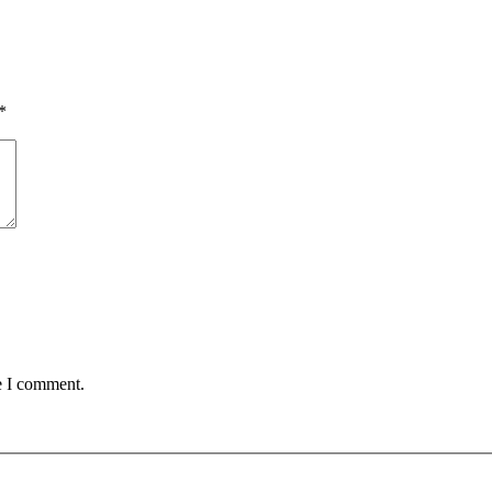
*
e I comment.