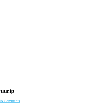
yuurip
No Comments