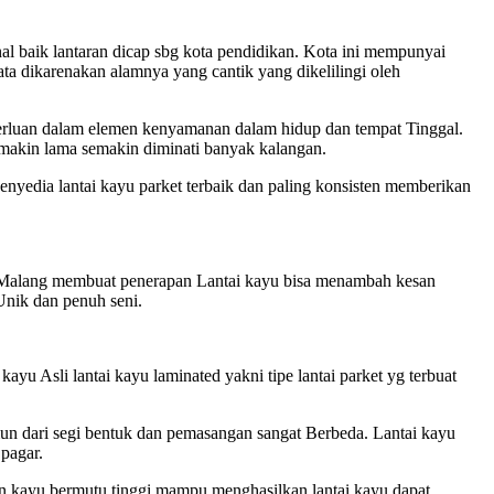
nal baik lantaran dicap sbg kota pendidikan. Kota ini mempunyai
ata dikarenakan alamnya yang cantik yang dikelilingi oleh
erluan dalam elemen kenyamanan dalam hidup dan tempat Tinggal.
 makin lama semakin diminati banyak kalangan.
enyedia lantai kayu parket terbaik dan paling konsisten memberikan
a Malang membuat penerapan Lantai kayu bisa menambah kesan
Unik dan penuh seni.
kayu Asli lantai kayu laminated yakni tipe lantai parket yg terbuat
amun dari segi bentuk dan pemasangan sangat Berbeda. Lantai kayu
 pagar.
n kayu bermutu tinggi mampu menghasilkan lantai kayu dapat