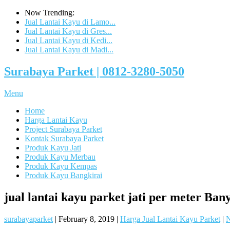
Now Trending:
Jual Lantai Kayu di Lamo...
Jual Lantai Kayu di Gres...
Jual Lantai Kayu di Kedi...
Jual Lantai Kayu di Madi...
Surabaya Parket | 0812-3280-5050
Menu
Home
Harga Lantai Kayu
Project Surabaya Parket
Kontak Surabaya Parket
Produk Kayu Jati
Produk Kayu Merbau
Produk Kayu Kempas
Produk Kayu Bangkirai
jual lantai kayu parket jati per meter Ban
surabayaparket
|
February 8, 2019
|
Harga Jual Lantai Kayu Parket
|