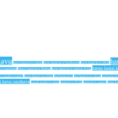
kayu
ha
harga lantai kayu akasia
harga lantai kayu bondowoso
harga lantai kayu dibali
harga lantai
ayu Lamongan
Harga Lantai kayu Madiun
harga lantai kayu mahoni di bali
yu surabaya parket'
harga lantai kyau kediri
jual lantai kayu
jual lantai kayu akasia
jual lantai ka
ai kayu surabaya
kontak surabaya parket
lantai kayu di bali
lantai kayu malang
lantai k