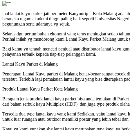
jual lantai kayu parket jati per meter Banyuurip – Kota Malang adala
beraneka ragam akademi tinggi paling baik seperti Universitas Negeri
pegunungan serta udaranya yg sejuk.
Selaras dgn pertumbuhan ekonomi yang terus meningkat setiap tah
Perihal inilah yg mendorong kami Lantai Kayu Parket Malang untuk 
Bagi kamu yg tengah mencari penjual atau distributor lantai kayu gu
pelayanan terbaik kepada tiap-tiap pelanggan kami.
Lantai Kayu Parket di Malang
Penerapan Lantai Kayu parket di Malang benar-benar sangat cocok 
tersebut. Terlebih lagi pemakaian lantai kayu yang bisa diterapkan 
Produk Lantai Kayu Parket Kota Malang
Beragam jenis produk lantai kayu parket bisa anda temukan di Parket Ma
dari bahan serbuk kayu Multiplex (HDF), dan juga type produk olaha
Tersedia dua type lantai kayu yang kami Sediakan, yaitu lantai kayu
untuk luar ruangan atau outdoor memiliki postur yang lebih tebal da
Kayu yg kami gunakan sbg lantai kayu merupakan type kayu yg berkw