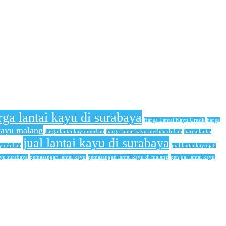
rga lantai kayu di surabaya
Harga Lantai Kayu Gresik
harga
 kayu malang
harga lantai kayu merbau
harga lantai kayu merbau di bali
harga lantai
jual lantai kayu di surabaya
yu di bali
jual lantai kayu jati
ayu surabaya
pemasangan lantai kayu
pemasangan lantai kayu di malang
penjual lantai kayu