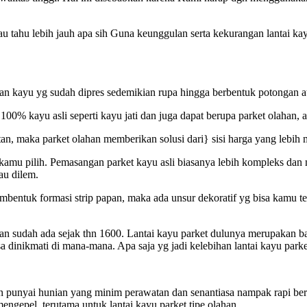
mau tahu lebih jauh apa sih Guna keunggulan serta kekurangan lantai k
an kayu yg sudah dipres sedemikian rupa hingga berbentuk potongan ata
l 100% kayu asli seperti kayu jati dan juga dapat berupa parket olahan
atan, maka parket olahan memberikan solusi dari} sisi harga yang lebih
 kamu pilih. Pemasangan parket kayu asli biasanya lebih kompleks dan
au dilem.
ntuk formasi strip papan, maka ada unsur dekoratif yg bisa kamu tem
is dan sudah ada sejak thn 1600. Lantai kayu parket dulunya merupaka
sa dinikmati di mana-mana. Apa saja yg jadi kelebihan lantai kayu park
gin punyai hunian yang minim perawatan dan senantiasa nampak rapi be
gepel, terutama untuk lantai kayu parket tipe olahan.