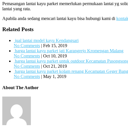
Pemasangan lantai kayu parket memerlukan permukaan lantai yg solid
lantai yang rata.
Apabila anda sedang mencari lantai kayu bisa hubungi kami di
konta
Related Posts
jual lantai model kayu Kendangsari
No Comments
|
Feb 15, 2019
harga lantai kayu parket jati Karangrejo Kromengan Malang
No Comments
|
Oct 10, 2019
harga lantai kayu parket untuk outdoor Kecamatan Pasongso
No Comments
|
Oct 21, 2019
harga lantai kayu parket kolam renang Kecamatan Geger Ban
No Comments
|
May 1, 2019
About The Author