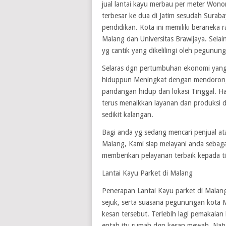
jual lantai kayu merbau per meter Wo
terbesar ke dua di Jatim sesudah Suraba
pendidikan. Kota ini memiliki beraneka r
Malang dan Universitas Brawijaya. Selai
yg cantik yang dikelilingi oleh pegunun
Selaras dgn pertumbuhan ekonomi yang
hiduppun Meningkat dengan mendoron
pandangan hidup dan lokasi Tinggal. Ha
terus menaikkan layanan dan produksi di
sedikit kalangan.
Bagi anda yg sedang mencari penjual ata
Malang, Kami siap melayani anda sebagai
memberikan pelayanan terbaik kepada t
Lantai Kayu Parket di Malang
Penerapan Lantai Kayu parket di Malan
sejuk, serta suasana pegunungan kota
kesan tersebut. Terlebih lagi pemakaian
entah itu rumah dgn kesan mewah, Natu