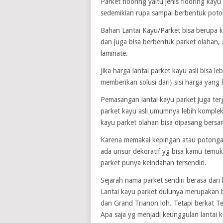
Parket flooring yaitu jenis flooring ka
sedemikian rupa sampai berbentuk poton
Bahan Lantai Kayu/Parket bisa berupa kay
dan juga bisa berbentuk parket olahan,
laminate.
Jika harga lantai parket kayu asli bisa
memberikan solusi dari} sisi harga yang
Pemasangan lantai kayu parket juga ter
parket kayu asli umumnya lebih komplek
kayu parket olahan bisa dipasang bersama
Karena memakai kepingan atau potonga
ada unsur dekoratif yg bisa kamu temuka
parket punya keindahan tersendiri.
Sejarah nama parket sendiri berasa dari 
Lantai kayu parket dulunya merupakan 
dan Grand Trianon loh. Tetapi berkat Te
Apa saja yg menjadi keunggulan lantai 