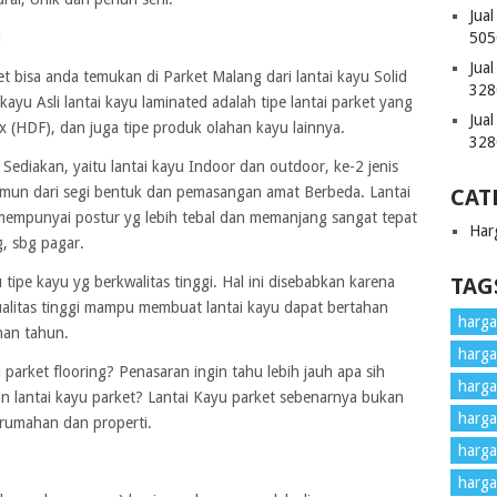
Jua
g
505
Jua
t bisa anda temukan di Parket Malang dari lantai kayu Solid
328
 kayu Asli lantai kayu laminated adalah tipe lantai parket yang
Jua
x (HDF), dan juga tipe produk olahan kayu lainnya.
328
 Sediakan, yaitu lantai kayu Indoor dan outdoor, ke-2 jenis
amun dari segi bentuk dan pemasangan amat Berbeda. Lantai
CAT
mempunyai postur yg lebih tebal dan memanjang sangat tepat
Har
, sbg pagar.
 tipe kayu yg berkwalitas tinggi. Hal ini disebabkan karena
TAG
litas tinggi mampu membuat lantai kayu dapat bertahan
harga 
han tahun.
harga
 parket flooring? Penasaran ingin tahu lebih jauh apa sih
harga
n lantai kayu parket? Lantai Kayu parket sebenarnya bukan
harga
erumahan dan properti.
harga
harga