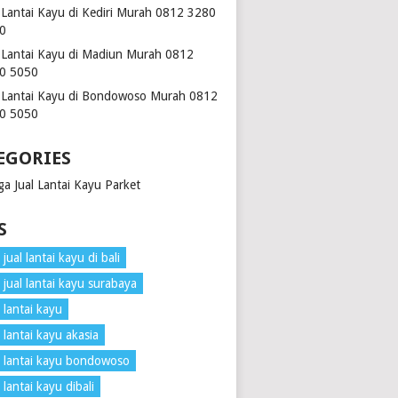
l Lantai Kayu di Kediri Murah 0812 3280
0
l Lantai Kayu di Madiun Murah 0812
0 5050
l Lantai Kayu di Bondowoso Murah 0812
0 5050
EGORIES
ga Jual Lantai Kayu Parket
S
jual lantai kayu di bali
 jual lantai kayu surabaya
 lantai kayu
 lantai kayu akasia
 lantai kayu bondowoso
 lantai kayu dibali