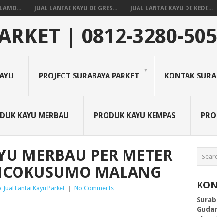
LAMO...
JUAL LANTAI KAYU DI GRES...
JUAL LANTAI KAYU DI KEDI...
ARKET | 0812-3280-50
KAYU
PROJECT SURABAYA PARKET
KONTAK SURA
DUK KAYU MERBAU
PRODUK KAYU KEMPAS
PRO
AYU MERBAU PER METER
NCOKUSUMO MALANG
KON
 Jual Lantai Kayu Parket
|
No Comments
Surab
Gudan