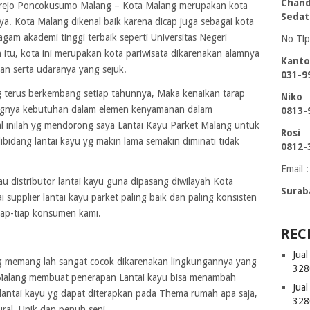
Chand
norejo Poncokusumo Malang – Kota Malang merupakan kota
Sedat
ya. Kota Malang dikenal baik karena dicap juga sebagai kota
agam akademi tinggi terbaik seperti Universitas Negeri
No Tlp
n itu, kota ini merupakan kota pariwisata dikarenakan alamnya
Kanto
gan serta udaranya yang sejuk.
031-9
 terus berkembang setiap tahunnya, Maka kenaikan tarap
Niko
gnya kebutuhan dalam elemen kenyamanan dalam
0813-
l inilah yg mendorong saya Lantai Kayu Parket Malang untuk
Rosi
bidang lantai kayu yg makin lama semakin diminati tidak
0812-
Email :
u distributor lantai kayu guna dipasang diwilayah Kota
Surab
 supplier lantai kayu parket paling baik dan paling konsisten
iap-tiap konsumen kami.
REC
Jua
g memang lah sangat cocok dikarenakan lingkungannya yang
328
 Malang membuat penerapan Lantai kayu bisa menambah
Jua
 lantai kayu yg dapat diterapkan pada Thema rumah apa saja,
328
ral, Unik dan penuh seni.