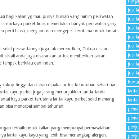
harga
jual l
olusi bagi kalian yg mau punya hunian yang minim perawatan
jual l
is lantai kayu parket tidak memerlukan banyak perawatan yang
jual 
eperti biasa, menyapu dan mengepel, terutama untuk lantai
jual l
jual 
ket solid perawatannya juga tak merepotkan, Cukup disapu
jual 
li-sekali anda juga disarankan untuk memberikan cairan
id tampak berkilau dan indah.
jual 
jual 
konta
 yg cukup tinggi dan tahan dipakai untuk kebutuhan sehari-hari
lantai
antai kayu parket juga jarang menunjukkan tanda-tanda
antai kayu parket terutama lantai kayu parket solid memang
lanta
kan bisa mencapai sampai tahunan.
pemas
pemas
penjua
bangan terbaik untuk kalian yang mempunyai permasalahan
alnya lantai kayu kayu yang lebih bisa menangkap alergen,
penju