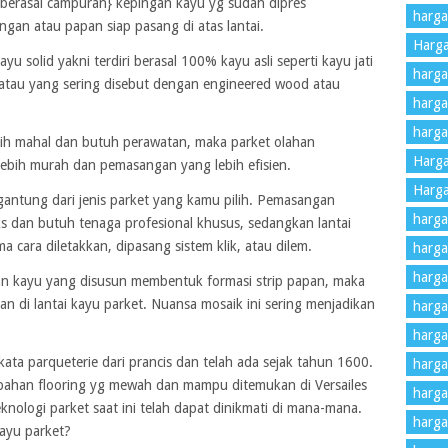
yu berasal campuran} kepingan kayu yg sudah dipres
harga
gan atau papan siap pasang di atas lantai.
Harga
u solid yakni terdiri berasal 100% kayu asli seperti kayu jati
harga 
 atau yang sering disebut dengan engineered wood atau
harga 
harga
 lebih mahal dan butuh perawatan, maka parket olahan
Harg
 lebih murah dan pemasangan yang lebih efisien.
Harga
gantung dari jenis parket yang kamu pilih. Pemasangan
harga
s dan butuh tenaga profesional khusus, sedangkan lantai
 cara diletakkan, dipasang sistem klik, atau dilem.
harga
harga
n kayu yang disusun membentuk formasi strip papan, maka
n di lantai kayu parket. Nuansa mosaik ini sering menjadikan
harga
harga
kata parqueterie dari prancis dan telah ada sejak tahun 1600.
harga
bahan flooring yg mewah dan mampu ditemukan di Versailes
harga
knologi parket saat ini telah dapat dinikmati di mana-mana.
harga
kayu parket?