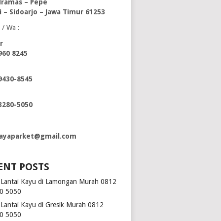
ramas – Pepe
i – Sidoarjo – Jawa Timur 61253
 / Wa :
r
960 8245
9430-8545
3280-5050
ayaparket@gmail.com
ENT POSTS
l Lantai Kayu di Lamongan Murah 0812
0 5050
l Lantai Kayu di Gresik Murah 0812
0 5050