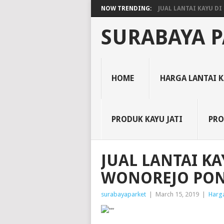
NOW TRENDING:
JUAL LANTAI KAYU DI 
SURABAYA P
HOME
HARGA LANTAI 
PRODUK KAYU JATI
PRO
JUAL LANTAI K
WONOREJO PO
surabayaparket
|
March 15, 2019
|
Harga