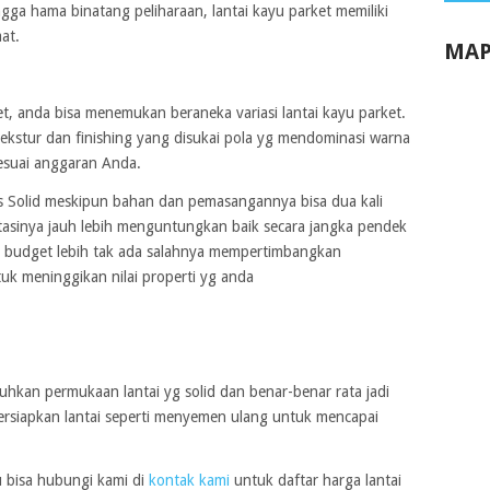
gga hama binatang peliharaan, lantai kayu parket memiliki
at.
MAP
t, anda bisa menemukan beraneka variasi lantai kayu parket.
ekstur dan finishing yang disukai pola yg mendominasi warna
esuai anggaran Anda.
is Solid meskipun bahan dan pemasangannya bisa dua kali
vestasinya jauh lebih menguntungkan baik secara jangka pendek
ki budget lebih tak ada salahnya mempertimbangkan
uk meninggikan nilai properti yg anda
kan permukaan lantai yg solid dan benar-benar rata jadi
ersiapkan lantai seperti menyemen ulang untuk mencapai
u bisa hubungi kami di
kontak kami
untuk daftar harga lantai