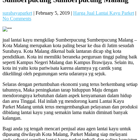
surabayaparket
|
February 5, 2019
|
Harga Jual Lantai Kayu Parket
|
No Comments
jual lantai kayu mengkilap Sumberpucung Sumberpucung Malang –
Kota Malang merupakan kota paling besar ke dua di Jatim sesudah
Surabaya. Kota Malang dikenal baik lantaran dicap sbg kota
pendidikan. Kota ini memiliki beraneka perguruan tinggi paling baik
seperti Kampus Negeri Malang dan Kampus Brawijaya. Selain itu,
kota ini yaitu kota pariwisata karena alamnya yg cantik yang
dikelilingi oleh pegunungan serta udaranya yg sejuk.
Selaras dengan pertumbuhan ekonomi yang terus berkembang setiap
tahunnya, Maka peningkatan tarap hiduppun Maju dengan
mendorongnya kebutuhan dalam aspek kenyamanan dalam hidup
dan area Tinggal. Hal inilah yg mendorong kami Lantai Kayu
Parket Malang untuk terus mengembangkan pelayanan dan produksi
dibidang lantai kayu yang semakin lama makin diminati banyak
kalangan.
Bagi anda yg tengah mencari penjual atau agen lantai kayu untuk
dipasang diwilayah Kota Malang, Parket Malang siap melayani
anda sebagai supplier lantai kayu parket terbaik dan paling konsisten