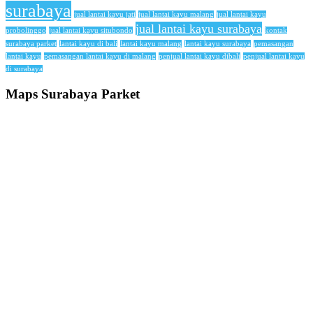
surabaya
jual lantai kayu jati
jual lantai kayu malang
jual lantai kayu
jual lantai kayu surabaya
probolinggo
jual lantai kayu situbondo
kontak
surabaya parket
lantai kayu di bali
lantai kayu malang
lantai kayu surabaya
pemasangan
lantai kayu
pemasangan lantai kayu di malang
penjual lantai kayu dibali
penjual lantai kayu
di surabaya
Maps Surabaya Parket