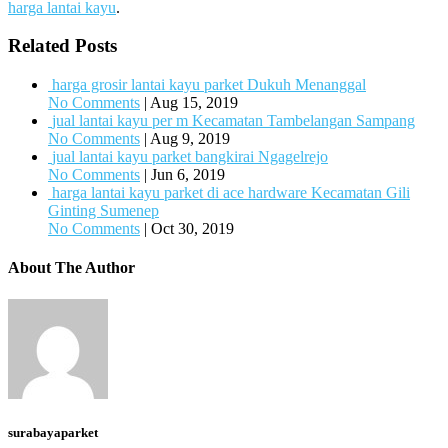
harga lantai kayu
.
Related Posts
harga grosir lantai kayu parket Dukuh Menanggal
No Comments
|
Aug 15, 2019
jual lantai kayu per m Kecamatan Tambelangan Sampang
No Comments
|
Aug 9, 2019
jual lantai kayu parket bangkirai Ngagelrejo
No Comments
|
Jun 6, 2019
harga lantai kayu parket di ace hardware Kecamatan Gili
Ginting Sumenep
No Comments
|
Oct 30, 2019
About The Author
surabayaparket