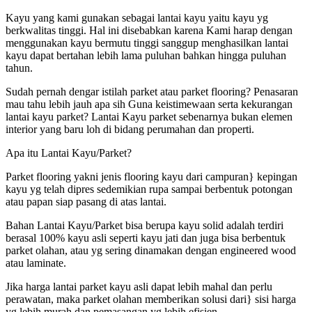
Kayu yang kami gunakan sebagai lantai kayu yaitu kayu yg
berkwalitas tinggi. Hal ini disebabkan karena Kami harap dengan
menggunakan kayu bermutu tinggi sanggup menghasilkan lantai
kayu dapat bertahan lebih lama puluhan bahkan hingga puluhan
tahun.
Sudah pernah dengar istilah parket atau parket flooring? Penasaran
mau tahu lebih jauh apa sih Guna keistimewaan serta kekurangan
lantai kayu parket? Lantai Kayu parket sebenarnya bukan elemen
interior yang baru loh di bidang perumahan dan properti.
Apa itu Lantai Kayu/Parket?
Parket flooring yakni jenis flooring kayu dari campuran} kepingan
kayu yg telah dipres sedemikian rupa sampai berbentuk potongan
atau papan siap pasang di atas lantai.
Bahan Lantai Kayu/Parket bisa berupa kayu solid adalah terdiri
berasal 100% kayu asli seperti kayu jati dan juga bisa berbentuk
parket olahan, atau yg sering dinamakan dengan engineered wood
atau laminate.
Jika harga lantai parket kayu asli dapat lebih mahal dan perlu
perawatan, maka parket olahan memberikan solusi dari} sisi harga
yg lebih murah dan pemasangan yg lebih efisien.