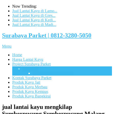
Now Trending:
Jual Lantai Kayu di Lamo...
Jual Lantai Kayu di Gres...
Jual Lantai Kayu di Kedi...
Jual Lantai Kayu di Madi...
Surabaya Parket | 0812-3280-5050
Menu
Home
Harga Lantai Kayu
Project Surabaya Parket
Lapangan
UB Sport Arena Malang
Kontak Surabaya Parket
Produk Kayu Jati
Produk Kayu Merbau
Produk Kayu Kempas
Produk Kayu Bangkirai
jual lantai kayu mengkilap
Sumberpucung Sumberpucung Malang