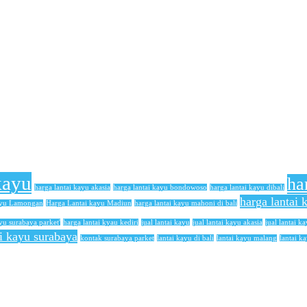
kayu
ha
harga lantai kayu akasia
harga lantai kayu bondowoso
harga lantai kayu dibali
harga lantai
ayu Lamongan
Harga Lantai kayu Madiun
harga lantai kayu mahoni di bali
yu surabaya parket'
harga lantai kyau kediri
jual lantai kayu
jual lantai kayu akasia
jual lantai ka
ai kayu surabaya
kontak surabaya parket
lantai kayu di bali
lantai kayu malang
lantai k