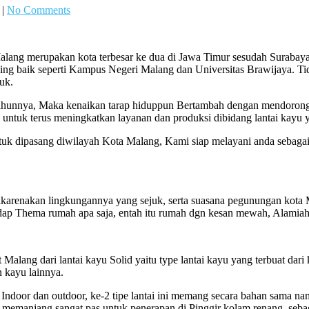
|
No Comments
alang merupakan kota terbesar ke dua di Jawa Timur sesudah Surabaya
g baik seperti Kampus Negeri Malang dan Universitas Brawijaya. Tida
uk.
 tahunnya, Maka kenaikan tarap hiduppun Bertambah dengan mendorong
untuk terus meningkatkan layanan dan produksi dibidang lantai kayu y
tuk dipasang diwilayah Kota Malang, Kami siap melayani anda sebagai 
dikarenakan lingkungannya yang sejuk, serta suasana pegunungan kot
rhadap Thema rumah apa saja, entah itu rumah dgn kesan mewah, Alamia
alang dari lantai kayu Solid yaitu type lantai kayu yang terbuat dari k
n kayu lainnya.
u Indoor dan outdoor, ke-2 tipe lantai ini memang secara bahan sama 
n memanjang sangat pas untuk penerapan di Pinggir kolam renang, sebag