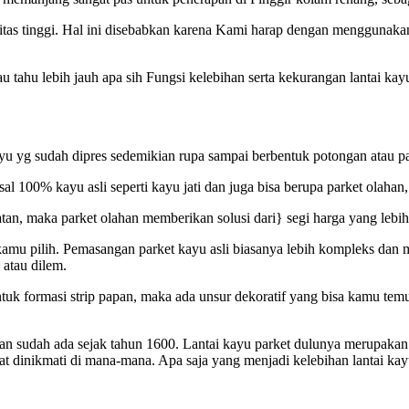
itas tinggi. Hal ini disebabkan karena Kami harap dengan menggunakan
au tahu lebih jauh apa sih Fungsi kelebihan serta kekurangan lantai ka
yu yg sudah dipres sedemikian rupa sampai berbentuk potongan atau pap
sal 100% kayu asli seperti kayu jati dan juga bisa berupa parket olaha
watan, maka parket olahan memberikan solusi dari} segi harga yang lebi
 kamu pilih. Pemasangan parket kayu asli biasanya lebih kompleks dan
 atau dilem.
 formasi strip papan, maka ada unsur dekoratif yang bisa kamu temuk
is dan sudah ada sejak tahun 1600. Lantai kayu parket dulunya merupa
pat dinikmati di mana-mana. Apa saja yang menjadi kelebihan lantai kay