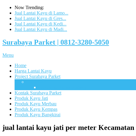
Now Trending:
Jual Lantai Kayu di Lamo...
Jual Lantai Kayu di Gres...
Jual Lantai Kayu di Kedi...
Jual Lantai Kayu di Madi...
Surabaya Parket | 0812-3280-5050
Menu
Home
Harga Lantai Kayu
Project Surabaya Parket
Lapangan
UB Sport Arena Malang
Kontak Surabaya Parket
Produk Kayu Jati
Produk Kayu Merbau
Produk Kayu Kempas
Produk Kayu Bangkirai
jual lantai kayu jati per meter Kecamat