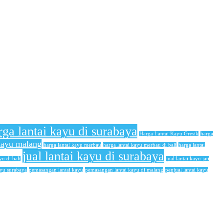
rga lantai kayu di surabaya
Harga Lantai Kayu Gresik
harga
 kayu malang
harga lantai kayu merbau
harga lantai kayu merbau di bali
harga lantai
jual lantai kayu di surabaya
yu di bali
jual lantai kayu jati
ayu surabaya
pemasangan lantai kayu
pemasangan lantai kayu di malang
penjual lantai kayu