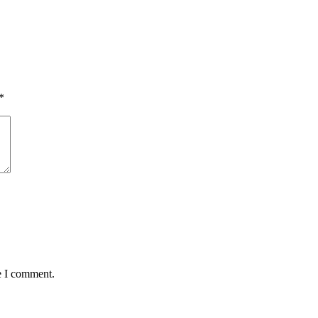
*
e I comment.