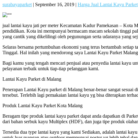
surabayaparket
|
September 16, 2019
|
Harga Jual Lantai Kayu Parket
jual lantai kayu jati per meter Kecamatan Kadur Pamekasan – Kota M
pendidikan. Kota ini mempunyai bermacam macam sekolah tinggi palin
yang cantik yang dikelilingi oleh pegunungan serta udaranya yang sej
Selaras bersama pertumbuhan ekonomi yang terus bertambah setiap
Tinggal. Hal inilah yang mendorong saya Lantai Kayu Parket Malang 
Bagi kamu yang tengah mencari penjual atau penyedia lantai kayu un
pelayanan terbaik untuk tiap-tiap pelanggan kami.
Lantai Kayu Parket di Malang
Penerapan Lantai Kayu parket di Malang benar-benar sangat sesuai 
tersebut. Terlebih lagi pemakaian lantai kayu yg bisa diterapkan te
Produk Lantai Kayu Parket Kota Malang
Beragam tipe produk lantai kayu parket dapat anda dapatkan di Parket M
dari bahan serbuk kayu Multiplex (HDF), dan juga tipe produk olaha
Tersedia dua type lantai kayu yang kami Sediakan, adalah lantai kay
untuk luar ruangan atau outdoor mempunyai postur yg lebih tebal da