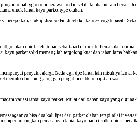
n punyai rumah yg minim perawatan dan selalu kelihatan rapi bersih. Je
ama untuk lantai kayu parket type olahan.
 tak merepotkan, Cukup disapu dan dipel dgn kain setengah basah. Sek
an digunakan untuk kebutuhan sehari-hari di rumah. Pemakaian normal 
ntai kayu parket solid memang lah tergolong kuat dan tahan lama bahka
 mempunyai penyakit alergi. Beda dgn tipe lantai lain misalnya lantai 
et memiliki finishing yang gampang dibersihkan tiap-tiap saat.
acam variasi lantai kayu parket. Mulai dari bahan kayu yang digunak
masangannya bisa dua kali lipat dari parket olahan tetapi nilai inves
ya mempertimbangkan pemasangan lantai kayu parket solid untuk menaikk