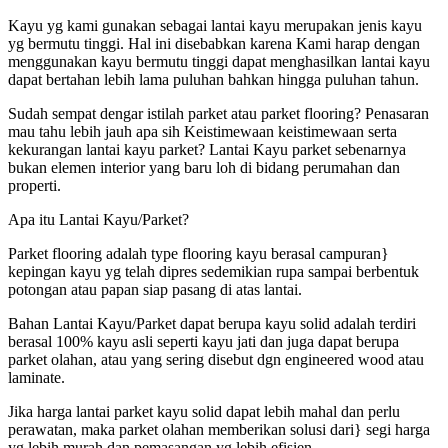
Kayu yg kami gunakan sebagai lantai kayu merupakan jenis kayu
yg bermutu tinggi. Hal ini disebabkan karena Kami harap dengan
menggunakan kayu bermutu tinggi dapat menghasilkan lantai kayu
dapat bertahan lebih lama puluhan bahkan hingga puluhan tahun.
Sudah sempat dengar istilah parket atau parket flooring? Penasaran
mau tahu lebih jauh apa sih Keistimewaan keistimewaan serta
kekurangan lantai kayu parket? Lantai Kayu parket sebenarnya
bukan elemen interior yang baru loh di bidang perumahan dan
properti.
Apa itu Lantai Kayu/Parket?
Parket flooring adalah type flooring kayu berasal campuran}
kepingan kayu yg telah dipres sedemikian rupa sampai berbentuk
potongan atau papan siap pasang di atas lantai.
Bahan Lantai Kayu/Parket dapat berupa kayu solid adalah terdiri
berasal 100% kayu asli seperti kayu jati dan juga dapat berupa
parket olahan, atau yang sering disebut dgn engineered wood atau
laminate.
Jika harga lantai parket kayu solid dapat lebih mahal dan perlu
perawatan, maka parket olahan memberikan solusi dari} segi harga
yg lebih murah dan pemasangan yg lebih efisien.