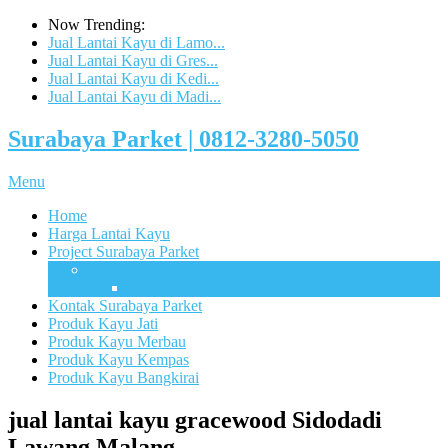
Now Trending:
Jual Lantai Kayu di Lamo...
Jual Lantai Kayu di Gres...
Jual Lantai Kayu di Kedi...
Jual Lantai Kayu di Madi...
Surabaya Parket | 0812-3280-5050
Menu
Home
Harga Lantai Kayu
Project Surabaya Parket
Lapangan
UB Sport Arena Malang
Kontak Surabaya Parket
Produk Kayu Jati
Produk Kayu Merbau
Produk Kayu Kempas
Produk Kayu Bangkirai
jual lantai kayu gracewood Sidodadi
Lawang Malang