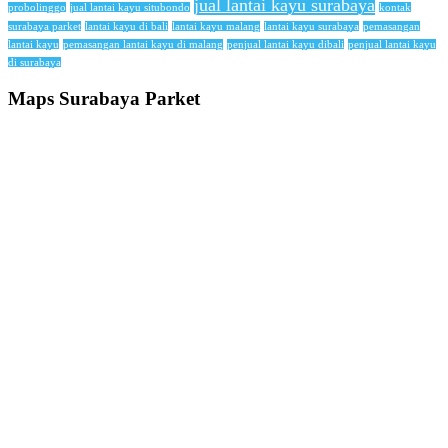
jual lantai kayu surabaya
probolinggo
jual lantai kayu situbondo
kontak
surabaya parket
lantai kayu di bali
lantai kayu malang
lantai kayu surabaya
pemasangan
lantai kayu
pemasangan lantai kayu di malang
penjual lantai kayu dibali
penjual lantai kayu
di surabaya
Maps Surabaya Parket