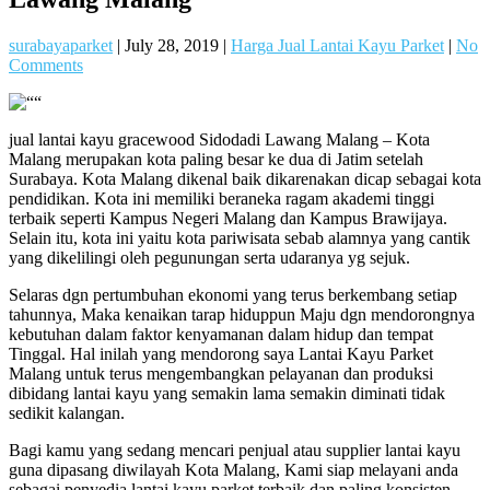
surabayaparket
|
July 28, 2019
|
Harga Jual Lantai Kayu Parket
|
No
Comments
jual lantai kayu gracewood Sidodadi Lawang Malang – Kota
Malang merupakan kota paling besar ke dua di Jatim setelah
Surabaya. Kota Malang dikenal baik dikarenakan dicap sebagai kota
pendidikan. Kota ini memiliki beraneka ragam akademi tinggi
terbaik seperti Kampus Negeri Malang dan Kampus Brawijaya.
Selain itu, kota ini yaitu kota pariwisata sebab alamnya yang cantik
yang dikelilingi oleh pegunungan serta udaranya yg sejuk.
Selaras dgn pertumbuhan ekonomi yang terus berkembang setiap
tahunnya, Maka kenaikan tarap hiduppun Maju dgn mendorongnya
kebutuhan dalam faktor kenyamanan dalam hidup dan tempat
Tinggal. Hal inilah yang mendorong saya Lantai Kayu Parket
Malang untuk terus mengembangkan pelayanan dan produksi
dibidang lantai kayu yang semakin lama semakin diminati tidak
sedikit kalangan.
Bagi kamu yang sedang mencari penjual atau supplier lantai kayu
guna dipasang diwilayah Kota Malang, Kami siap melayani anda
sebagai penyedia lantai kayu parket terbaik dan paling konsisten