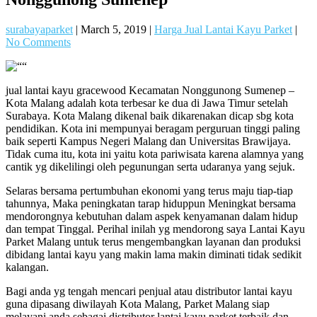
surabayaparket
|
March 5, 2019
|
Harga Jual Lantai Kayu Parket
|
No Comments
jual lantai kayu gracewood Kecamatan Nonggunong Sumenep –
Kota Malang adalah kota terbesar ke dua di Jawa Timur setelah
Surabaya. Kota Malang dikenal baik dikarenakan dicap sbg kota
pendidikan. Kota ini mempunyai beragam perguruan tinggi paling
baik seperti Kampus Negeri Malang dan Universitas Brawijaya.
Tidak cuma itu, kota ini yaitu kota pariwisata karena alamnya yang
cantik yg dikelilingi oleh pegunungan serta udaranya yang sejuk.
Selaras bersama pertumbuhan ekonomi yang terus maju tiap-tiap
tahunnya, Maka peningkatan tarap hiduppun Meningkat bersama
mendorongnya kebutuhan dalam aspek kenyamanan dalam hidup
dan tempat Tinggal. Perihal inilah yg mendorong saya Lantai Kayu
Parket Malang untuk terus mengembangkan layanan dan produksi
dibidang lantai kayu yang makin lama makin diminati tidak sedikit
kalangan.
Bagi anda yg tengah mencari penjual atau distributor lantai kayu
guna dipasang diwilayah Kota Malang, Parket Malang siap
melayani anda sebagai distributor lantai kayu parket terbaik dan