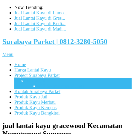
Now Trending:
Jual Lantai Kayu di Lamo...
Jual Lantai Kayu di Gres...
Jual Lantai Kayu di Kedi...
Jual Lantai Kayu di Madi...
Surabaya Parket | 0812-3280-5050
Menu
Home
Harga Lantai Kayu
Project Surabaya Parket
Lapangan
UB Sport Arena Malang
Kontak Surabaya Parket
Produk Kayu Jati
Produk Kayu Merbau
Produk Kayu Kempas
Produk Kayu Bangkirai
jual lantai kayu gracewood Kecamatan
Nonggunong Sumenep