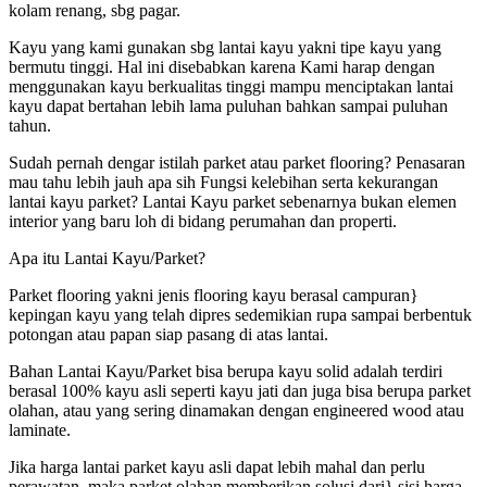
kolam renang, sbg pagar.
Kayu yang kami gunakan sbg lantai kayu yakni tipe kayu yang
bermutu tinggi. Hal ini disebabkan karena Kami harap dengan
menggunakan kayu berkualitas tinggi mampu menciptakan lantai
kayu dapat bertahan lebih lama puluhan bahkan sampai puluhan
tahun.
Sudah pernah dengar istilah parket atau parket flooring? Penasaran
mau tahu lebih jauh apa sih Fungsi kelebihan serta kekurangan
lantai kayu parket? Lantai Kayu parket sebenarnya bukan elemen
interior yang baru loh di bidang perumahan dan properti.
Apa itu Lantai Kayu/Parket?
Parket flooring yakni jenis flooring kayu berasal campuran}
kepingan kayu yang telah dipres sedemikian rupa sampai berbentuk
potongan atau papan siap pasang di atas lantai.
Bahan Lantai Kayu/Parket bisa berupa kayu solid adalah terdiri
berasal 100% kayu asli seperti kayu jati dan juga bisa berupa parket
olahan, atau yang sering dinamakan dengan engineered wood atau
laminate.
Jika harga lantai parket kayu asli dapat lebih mahal dan perlu
perawatan, maka parket olahan memberikan solusi dari} sisi harga