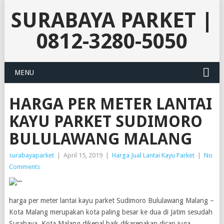
SURABAYA PARKET |
0812-3280-5050
MENU
HARGA PER METER LANTAI
KAYU PARKET SUDIMORO
BULULAWANG MALANG
surabayaparket
|
April 15, 2019
|
Harga Jual Lantai Kayu Parket
|
No
Comments
harga per meter lantai kayu parket Sudimoro Bululawang Malang –
Kota Malang merupakan kota paling besar ke dua di Jatim sesudah
Surabaya. Kota Malang dikenal baik dikarenakan dicap juga