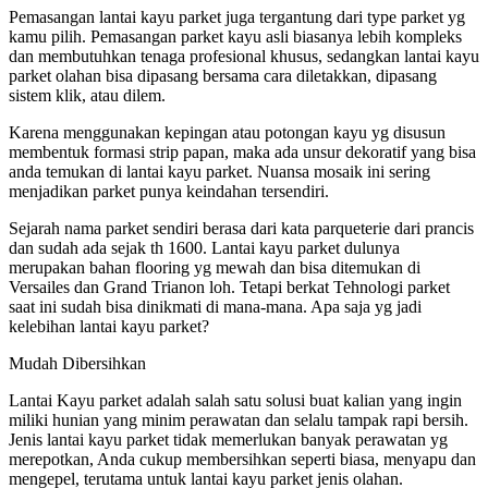
Pemasangan lantai kayu parket juga tergantung dari type parket yg
kamu pilih. Pemasangan parket kayu asli biasanya lebih kompleks
dan membutuhkan tenaga profesional khusus, sedangkan lantai kayu
parket olahan bisa dipasang bersama cara diletakkan, dipasang
sistem klik, atau dilem.
Karena menggunakan kepingan atau potongan kayu yg disusun
membentuk formasi strip papan, maka ada unsur dekoratif yang bisa
anda temukan di lantai kayu parket. Nuansa mosaik ini sering
menjadikan parket punya keindahan tersendiri.
Sejarah nama parket sendiri berasa dari kata parqueterie dari prancis
dan sudah ada sejak th 1600. Lantai kayu parket dulunya
merupakan bahan flooring yg mewah dan bisa ditemukan di
Versailes dan Grand Trianon loh. Tetapi berkat Tehnologi parket
saat ini sudah bisa dinikmati di mana-mana. Apa saja yg jadi
kelebihan lantai kayu parket?
Mudah Dibersihkan
Lantai Kayu parket adalah salah satu solusi buat kalian yang ingin
miliki hunian yang minim perawatan dan selalu tampak rapi bersih.
Jenis lantai kayu parket tidak memerlukan banyak perawatan yg
merepotkan, Anda cukup membersihkan seperti biasa, menyapu dan
mengepel, terutama untuk lantai kayu parket jenis olahan.