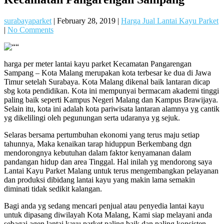
surabayaparket
|
February 28, 2019
|
Harga Jual Lantai Kayu Parket
|
No Comments
harga per meter lantai kayu parket Kecamatan Pangarengan
Sampang – Kota Malang merupakan kota terbesar ke dua di Jawa
Timur setelah Surabaya. Kota Malang dikenal baik lantaran dicap
sbg kota pendidikan. Kota ini mempunyai bermacam akademi tinggi
paling baik seperti Kampus Negeri Malang dan Kampus Brawijaya.
Selain itu, kota ini adalah kota pariwisata lantaran alamnya yg cantik
yg dikelilingi oleh pegunungan serta udaranya yg sejuk.
Selaras bersama pertumbuhan ekonomi yang terus maju setiap
tahunnya, Maka kenaikan tarap hiduppun Berkembang dgn
mendorongnya kebutuhan dalam faktor kenyamanan dalam
pandangan hidup dan area Tinggal. Hal inilah yg mendorong saya
Lantai Kayu Parket Malang untuk terus mengembangkan pelayanan
dan produksi dibidang lantai kayu yang makin lama semakin
diminati tidak sedikit kalangan.
Bagi anda yg sedang mencari penjual atau penyedia lantai kayu
untuk dipasang diwilayah Kota Malang, Kami siap melayani anda
sebagai agen lantai kayu parket paling baik dan paling konsisten