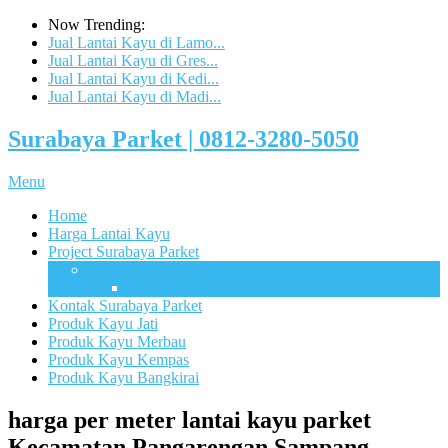
Now Trending:
Jual Lantai Kayu di Lamo...
Jual Lantai Kayu di Gres...
Jual Lantai Kayu di Kedi...
Jual Lantai Kayu di Madi...
Surabaya Parket | 0812-3280-5050
Menu
Home
Harga Lantai Kayu
Project Surabaya Parket
Lapangan
UB Sport Arena Malang
Kontak Surabaya Parket
Produk Kayu Jati
Produk Kayu Merbau
Produk Kayu Kempas
Produk Kayu Bangkirai
harga per meter lantai kayu parket
Kecamatan Pangarengan Sampang