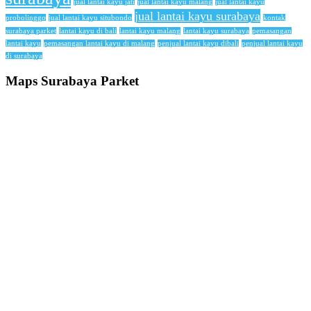
jual lantai kayu jati
jual lantai kayu malang
jual lantai kayu
jual lantai kayu surabaya
probolinggo
jual lantai kayu situbondo
kontak
surabaya parket
lantai kayu di bali
lantai kayu malang
lantai kayu surabaya
pemasangan
lantai kayu
pemasangan lantai kayu di malang
penjual lantai kayu dibali
penjual lantai kayu
di surabaya
Maps Surabaya Parket