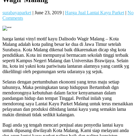
surabayaparket
|
June 23, 2019
|
Harga Jual Lantai Kayu Parket
|
No
Comments
harga lantai vinyl motif kayu Dalisodo Wagir Malang – Kota
Malang adalah kota paling besar ke dua di Jawa Timur setelah
Surabaya. Kota Malang dikenal baik dikarenakan dicap sbg kota
pendidikan. Kota ini mempunyai bermacam sekolah tinggi terbaik
seperti Kampus Negeri Malang dan Universitas Brawijaya. Selain
itu, kota ini yakni kota pariwisata lantaran alamnya yang cantik yg
dikelilingi oleh pegunungan serta udaranya yg sejuk.
Selaras dengan pertumbuhan ekonomi yang terus maju setiap
tahunnya, Maka peningkatan tarap hiduppun Bertambah dgn
mendorongnya kebutuhan dalam factor kenyamanan dalam
pandangan hidup dan tempat Tinggal. Perihal inilah yang
mendorong saya Lantai Kayu Parket Malang untuk terus menaikkan
pelayanan dan produksi dibidang lantai kayu yang semakin lama
makin diminati tidak sedikit kalangan.
Bagi anda yg tengah mencari penjual atau penyedia lantai kayu
untuk dipasang diwilayah Kota Malang, Kami siap melayani anda
sbg agen lantai kayu parket paling baik dan paling konsisten