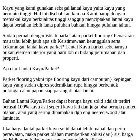
Kayu yang kami gunakan sebagai lantai kayu yaitu kayu yang
bermutu tinggi. Hal ini disebabkan karena Kami harap dengan
memakai kayu berkualitas tinggi sanggup menciptakan lantai kayu
dapat bertahan lebih lama puluhan bahkan hingga puluhan tahun.
Sudah pernah dengar istilah parket atau parket flooring? Penasaran
mau tahu lebih jauh apa sih Keistimewaan keunggulan serta
kekurangan lantai kayu parket? Lantai Kayu parket sebenarnya
bukan elemen interior yang baru loh di bidang perumahan dan
properti.
Apa itu Lantai Kayu/Parket?
Parket flooring yakni tipe flooring kayu dari campuran} kepingan
kayu yang sudah dipres sedemikian rupa hingga berbentuk
potongan atau papan siap pasang di atas lantai.
Bahan Lantai Kayu/Parket dapat berupa kayu solid adalah terdiri
berasal 100% kayu asli seperti kayu jati dan juga bisa berupa parket
olahan, atau yang sering dinamakan dgn engineered wood atau
laminate.
Jika harga lantai parket kayu solid dapat lebih mahal dan perlu
perawatan, maka parket olahan memberikan solusi dari} sisi harga
yg lebih murah dan pemasangan yang lebih efisien.