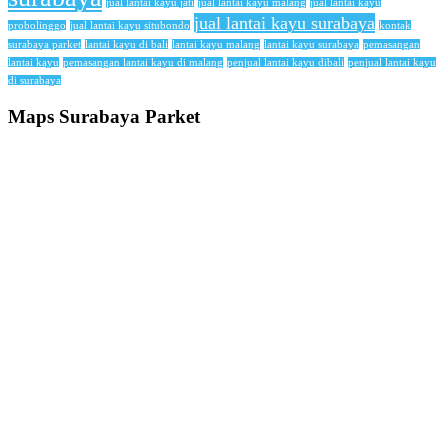
jual lantai kayu jati
jual lantai kayu malang
jual lantai kayu
jual lantai kayu surabaya
probolinggo
jual lantai kayu situbondo
kontak
surabaya parket
lantai kayu di bali
lantai kayu malang
lantai kayu surabaya
pemasangan
lantai kayu
pemasangan lantai kayu di malang
penjual lantai kayu dibali
penjual lantai kayu
di surabaya
Maps Surabaya Parket