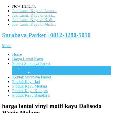
Now Trending:
Jual Lantai Kayu di Lamo...
Jual Lantai Kayu di Gres...
Jual Lantai Kayu di Kedi...
Jual Lantai Kayu di Madi...
Surabaya Parket | 0812-3280-5050
Menu
Home
Harga Lantai Kayu
Project Surabaya Parket
Lapangan
UB Sport Arena Malang
Kontak Surabaya Parket
Produk Kayu Jati
Produk Kayu Merbau
Produk Kayu Kempas
Produk Kayu Bangkirai
harga lantai vinyl motif kayu Dalisodo
Wagir Malang