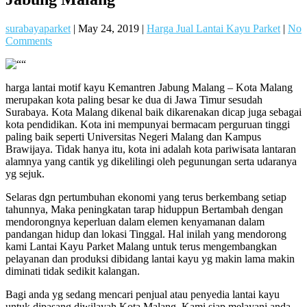
surabayaparket
|
May 24, 2019
|
Harga Jual Lantai Kayu Parket
|
No
Comments
harga lantai motif kayu Kemantren Jabung Malang – Kota Malang
merupakan kota paling besar ke dua di Jawa Timur sesudah
Surabaya. Kota Malang dikenal baik dikarenakan dicap juga sebagai
kota pendidikan. Kota ini mempunyai bermacam perguruan tinggi
paling baik seperti Universitas Negeri Malang dan Kampus
Brawijaya. Tidak hanya itu, kota ini adalah kota pariwisata lantaran
alamnya yang cantik yg dikelilingi oleh pegunungan serta udaranya
yg sejuk.
Selaras dgn pertumbuhan ekonomi yang terus berkembang setiap
tahunnya, Maka peningkatan tarap hiduppun Bertambah dengan
mendorongnya keperluan dalam elemen kenyamanan dalam
pandangan hidup dan lokasi Tinggal. Hal inilah yang mendorong
kami Lantai Kayu Parket Malang untuk terus mengembangkan
pelayanan dan produksi dibidang lantai kayu yg makin lama makin
diminati tidak sedikit kalangan.
Bagi anda yg sedang mencari penjual atau penyedia lantai kayu
untuk dipasang diwilayah Kota Malang, Kami siap melayani anda