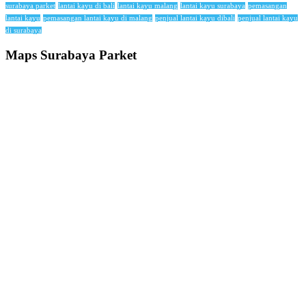
surabaya parket
lantai kayu di bali
lantai kayu malang
lantai kayu surabaya
pemasangan
lantai kayu
pemasangan lantai kayu di malang
penjual lantai kayu dibali
penjual lantai kayu
di surabaya
Maps Surabaya Parket