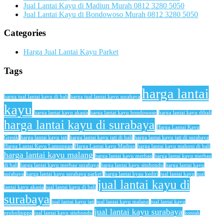
Jual Lantai Kayu di Madiun Murah 0812 3280 5050
Jual Lantai Kayu di Bondowoso Murah 0812 3280 5050
Categories
Harga Jual Lantai Kayu Parket
Tags
harga lantai
harga jual lantai kayu di bali
harga jual lantai kayu surabaya
kayu
harga lantai kayu akasia
harga lantai kayu bondowoso
harga lantai kayu dibali
harga lantai kayu di surabaya
Harga Lantai Kayu
Gresik
harga lantai kayu jati
harga lantai kayu jati di bali
harga lantai kayu jati di surabaya
Harga Lantai Kayu Lamongan
Harga Lantai kayu Madiun
harga lantai kayu mahoni di bali
harga lantai kayu malang
harga lantai kayu merbau
harga lantai kayu merbau
di bali
harga lantai kayu merbau surabaya
harga lantai kayu situbondo
harga lantai kayu
surabaya
harga lantai kayu surabaya parket'
harga lantai kyau kediri
jual lantai kayu
jual
jual lantai kayu di
lantai kayu akasia
jual lantai kayu di bali
surabaya
jual lantai kayu jati
jual lantai kayu malang
jual lantai kayu
jual lantai kayu surabaya
probolinggo
jual lantai kayu situbondo
kontak