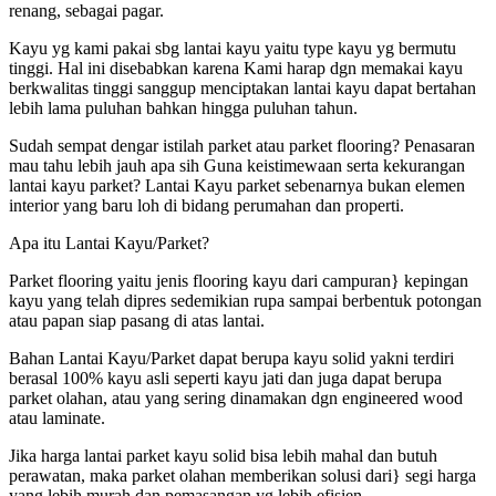
renang, sebagai pagar.
Kayu yg kami pakai sbg lantai kayu yaitu type kayu yg bermutu
tinggi. Hal ini disebabkan karena Kami harap dgn memakai kayu
berkwalitas tinggi sanggup menciptakan lantai kayu dapat bertahan
lebih lama puluhan bahkan hingga puluhan tahun.
Sudah sempat dengar istilah parket atau parket flooring? Penasaran
mau tahu lebih jauh apa sih Guna keistimewaan serta kekurangan
lantai kayu parket? Lantai Kayu parket sebenarnya bukan elemen
interior yang baru loh di bidang perumahan dan properti.
Apa itu Lantai Kayu/Parket?
Parket flooring yaitu jenis flooring kayu dari campuran} kepingan
kayu yang telah dipres sedemikian rupa sampai berbentuk potongan
atau papan siap pasang di atas lantai.
Bahan Lantai Kayu/Parket dapat berupa kayu solid yakni terdiri
berasal 100% kayu asli seperti kayu jati dan juga dapat berupa
parket olahan, atau yang sering dinamakan dgn engineered wood
atau laminate.
Jika harga lantai parket kayu solid bisa lebih mahal dan butuh
perawatan, maka parket olahan memberikan solusi dari} segi harga
yang lebih murah dan pemasangan yg lebih efisien.