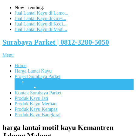
Now Trending:
Jual Lantai Kayu di Lamo...
Jual Lantai Kayu di Gres...
Jual Lantai Kayu di Kedi...
Jual Lantai Kayu di Madi...
Surabaya Parket | 0812-3280-5050
Menu
Home
Harga Lantai Kayu
Project Surabaya Parket
Lapangan
UB Sport Arena Malang
Kontak Surabaya Parket
Produk Kayu Jati
Produk Kayu Merbau
Produk Kayu Kempas
Produk Kayu Bangkirai
harga lantai motif kayu Kemantren
Jabung Malang