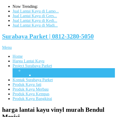
Now Trending:
Jual Lantai Kayu di Lamo...
Jual Lantai Kayu di Gres...
Jual Lantai Kayu di Kedi...
Jual Lantai Kayu di Madi...
Surabaya Parket | 0812-3280-5050
Menu
Home
Harga Lantai Kayu
Project Surabaya Parket
Lapangan
UB Sport Arena Malang
Kontak Surabaya Parket
Produk Kayu Jati
Produk Kayu Merbau
Produk Kayu Kempas
Produk Kayu Bangkirai
harga lantai kayu vinyl murah Bendul
Merisi