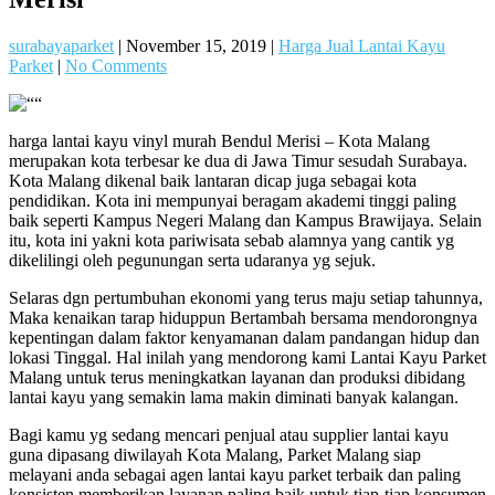
surabayaparket
|
November 15, 2019
|
Harga Jual Lantai Kayu
Parket
|
No Comments
harga lantai kayu vinyl murah Bendul Merisi – Kota Malang
merupakan kota terbesar ke dua di Jawa Timur sesudah Surabaya.
Kota Malang dikenal baik lantaran dicap juga sebagai kota
pendidikan. Kota ini mempunyai beragam akademi tinggi paling
baik seperti Kampus Negeri Malang dan Kampus Brawijaya. Selain
itu, kota ini yakni kota pariwisata sebab alamnya yang cantik yg
dikelilingi oleh pegunungan serta udaranya yg sejuk.
Selaras dgn pertumbuhan ekonomi yang terus maju setiap tahunnya,
Maka kenaikan tarap hiduppun Bertambah bersama mendorongnya
kepentingan dalam faktor kenyamanan dalam pandangan hidup dan
lokasi Tinggal. Hal inilah yang mendorong kami Lantai Kayu Parket
Malang untuk terus meningkatkan layanan dan produksi dibidang
lantai kayu yang semakin lama makin diminati banyak kalangan.
Bagi kamu yg sedang mencari penjual atau supplier lantai kayu
guna dipasang diwilayah Kota Malang, Parket Malang siap
melayani anda sebagai agen lantai kayu parket terbaik dan paling
konsisten memberikan layanan paling baik untuk tiap-tiap konsumen