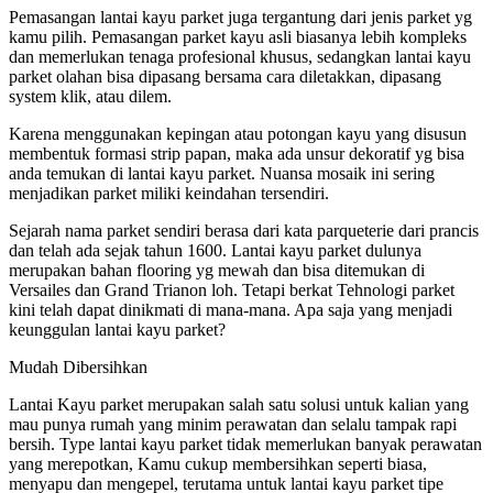
Pemasangan lantai kayu parket juga tergantung dari jenis parket yg
kamu pilih. Pemasangan parket kayu asli biasanya lebih kompleks
dan memerlukan tenaga profesional khusus, sedangkan lantai kayu
parket olahan bisa dipasang bersama cara diletakkan, dipasang
system klik, atau dilem.
Karena menggunakan kepingan atau potongan kayu yang disusun
membentuk formasi strip papan, maka ada unsur dekoratif yg bisa
anda temukan di lantai kayu parket. Nuansa mosaik ini sering
menjadikan parket miliki keindahan tersendiri.
Sejarah nama parket sendiri berasa dari kata parqueterie dari prancis
dan telah ada sejak tahun 1600. Lantai kayu parket dulunya
merupakan bahan flooring yg mewah dan bisa ditemukan di
Versailes dan Grand Trianon loh. Tetapi berkat Tehnologi parket
kini telah dapat dinikmati di mana-mana. Apa saja yang menjadi
keunggulan lantai kayu parket?
Mudah Dibersihkan
Lantai Kayu parket merupakan salah satu solusi untuk kalian yang
mau punya rumah yang minim perawatan dan selalu tampak rapi
bersih. Type lantai kayu parket tidak memerlukan banyak perawatan
yang merepotkan, Kamu cukup membersihkan seperti biasa,
menyapu dan mengepel, terutama untuk lantai kayu parket tipe