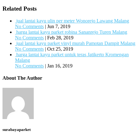
Related Posts
jual lantai kayu ulin per meter Wonorejo Lawang Malang
No Comments
|
Jun 7, 2019
harga lantai kayu parket robina Sananrejo Turen Malang
No Comments
|
Feb 28, 2019
jual lantai kayu parket vinyl murah Pamotan Dampit Malang
No Comments
|
Oct 25, 2019
harga lantai kayu parket untuk teras Jatikerto Kromengan
Malang
No Comments
|
Jan 16, 2019
About The Author
surabayaparket