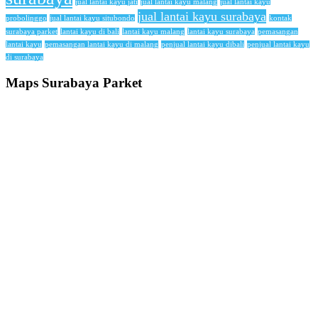
jual lantai kayu jati
jual lantai kayu malang
jual lantai kayu
jual lantai kayu surabaya
probolinggo
jual lantai kayu situbondo
kontak
surabaya parket
lantai kayu di bali
lantai kayu malang
lantai kayu surabaya
pemasangan
lantai kayu
pemasangan lantai kayu di malang
penjual lantai kayu dibali
penjual lantai kayu
di surabaya
Maps Surabaya Parket