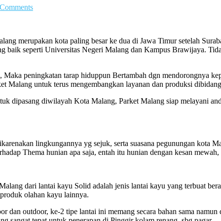
 Comments
ng merupakan kota paling besar ke dua di Jawa Timur setelah Surabay
 baik seperti Universitas Negeri Malang dan Kampus Brawijaya. Tidak 
nya, Maka peningkatan tarap hiduppun Bertambah dgn mendorongnya ke
rket Malang untuk terus mengembangkan layanan dan produksi dibidang
tuk dipasang diwilayah Kota Malang, Parket Malang siap melayani anda 
dikarenakan lingkungannya yg sejuk, serta suasana pegunungan kota 
 terhadap Thema hunian apa saja, entah itu hunian dengan kesan mewah,
alang dari lantai kayu Solid adalah jenis lantai kayu yang terbuat bera
 produk olahan kayu lainnya.
ndoor dan outdoor, ke-2 tipe lantai ini memang secara bahan sama namu
ng sangat tepat untuk penerapan di Pinggir kolam renang, sbg pagar.