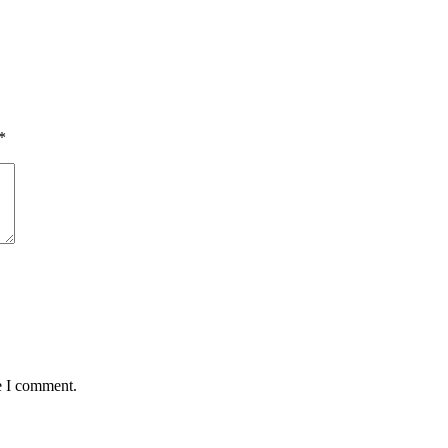
*
e I comment.