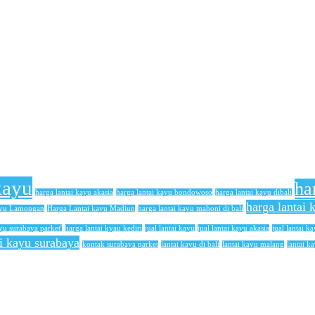
kayu
ha
harga lantai kayu akasia
harga lantai kayu bondowoso
harga lantai kayu dibali
harga lantai
ayu Lamongan
Harga Lantai kayu Madiun
harga lantai kayu mahoni di bali
yu surabaya parket'
harga lantai kyau kediri
jual lantai kayu
jual lantai kayu akasia
jual lantai ka
ai kayu surabaya
kontak surabaya parket
lantai kayu di bali
lantai kayu malang
lantai k