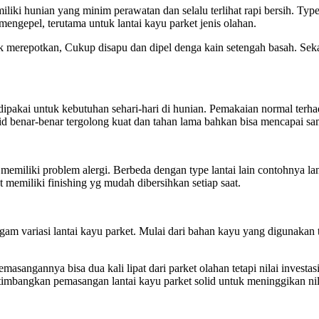
miliki hunian yang minim perawatan dan selalu terlihat rapi bersih. T
gepel, terutama untuk lantai kayu parket jenis olahan.
tak merepotkan, Cukup disapu dan dipel denga kain setengah basah. Sek
dipakai untuk kebutuhan sehari-hari di hunian. Pemakaian normal terh
solid benar-benar tergolong kuat dan tahan lama bahkan bisa mencapai s
 memiliki problem alergi. Berbeda dengan type lantai lain contohnya la
 memiliki finishing yg mudah dibersihkan setiap saat.
am variasi lantai kayu parket. Mulai dari bahan kayu yang digunakan 
masangannya bisa dua kali lipat dari parket olahan tetapi nilai inves
timbangkan pemasangan lantai kayu parket solid untuk meninggikan nil