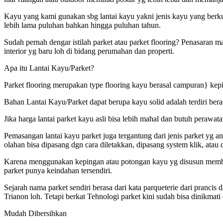
Kayu yang kami gunakan sbg lantai kayu yakni jenis kayu yang berku
lebih lama puluhan bahkan hingga puluhan tahun.
Sudah pernah dengar istilah parket atau parket flooring? Penasaran 
interior yg baru loh di bidang perumahan dan properti.
Apa itu Lantai Kayu/Parket?
Parket flooring merupakan type flooring kayu berasal campuran} kepi
Bahan Lantai Kayu/Parket dapat berupa kayu solid adalah terdiri bera
Jika harga lantai parket kayu asli bisa lebih mahal dan butuh perawa
Pemasangan lantai kayu parket juga tergantung dari jenis parket yg
olahan bisa dipasang dgn cara diletakkan, dipasang system klik, atau 
Karena menggunakan kepingan atau potongan kayu yg disusun membent
parket punya keindahan tersendiri.
Sejarah nama parket sendiri berasa dari kata parqueterie dari pranci
Trianon loh. Tetapi berkat Tehnologi parket kini sudah bisa dinikmat
Mudah Dibersihkan