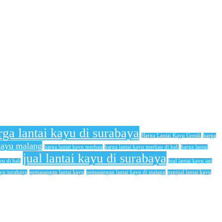
rga lantai kayu di surabaya
Harga Lantai Kayu Gresik
harga
 kayu malang
harga lantai kayu merbau
harga lantai kayu merbau di bali
harga lantai
jual lantai kayu di surabaya
yu di bali
jual lantai kayu jati
ayu surabaya
pemasangan lantai kayu
pemasangan lantai kayu di malang
penjual lantai kayu