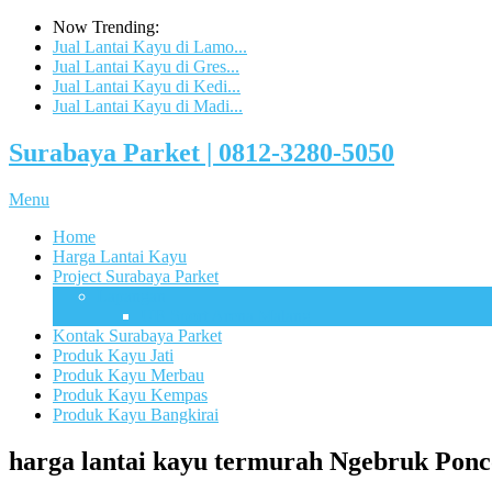
Now Trending:
Jual Lantai Kayu di Lamo...
Jual Lantai Kayu di Gres...
Jual Lantai Kayu di Kedi...
Jual Lantai Kayu di Madi...
Surabaya Parket | 0812-3280-5050
Menu
Home
Harga Lantai Kayu
Project Surabaya Parket
Lapangan
UB Sport Arena Malang
Kontak Surabaya Parket
Produk Kayu Jati
Produk Kayu Merbau
Produk Kayu Kempas
Produk Kayu Bangkirai
harga lantai kayu termurah Ngebruk Po