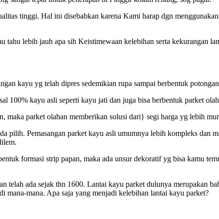
alitas tinggi. Hal ini disebabkan karena Kami harap dgn menggunakan k
mau tahu lebih jauh apa sih Keistimewaan kelebihan serta kekurangan l
ngan kayu yg telah dipres sedemikian rupa sampai berbentuk potongan a
sal 100% kayu asli seperti kayu jati dan juga bisa berbentuk parket o
tan, maka parket olahan memberikan solusi dari} segi harga yg lebih mu
 anda pilih. Pemasangan parket kayu asli umumnya lebih kompleks dan 
dilem.
uk formasi strip papan, maka ada unsur dekoratif yg bisa kamu temuk
s dan telah ada sejak thn 1600. Lantai kayu parket dulunya merupakan 
i di mana-mana. Apa saja yang menjadi kelebihan lantai kayu parket?