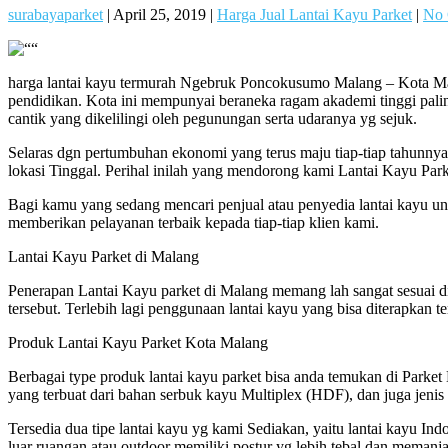
surabayaparket
|
April 25, 2019
|
Harga Jual Lantai Kayu Parket
|
No
harga lantai kayu termurah Ngebruk Poncokusumo Malang – Kota Mala
pendidikan. Kota ini mempunyai beraneka ragam akademi tinggi paling
cantik yang dikelilingi oleh pegunungan serta udaranya yg sejuk.
Selaras dgn pertumbuhan ekonomi yang terus maju tiap-tiap tahun
lokasi Tinggal. Perihal inilah yang mendorong kami Lantai Kayu Pa
Bagi kamu yang sedang mencari penjual atau penyedia lantai kayu un
memberikan pelayanan terbaik kepada tiap-tiap klien kami.
Lantai Kayu Parket di Malang
Penerapan Lantai Kayu parket di Malang memang lah sangat sesuai 
tersebut. Terlebih lagi penggunaan lantai kayu yang bisa diterapkan
Produk Lantai Kayu Parket Kota Malang
Berbagai type produk lantai kayu parket bisa anda temukan di Parket M
yang terbuat dari bahan serbuk kayu Multiplex (HDF), dan juga jenis
Tersedia dua tipe lantai kayu yg kami Sediakan, yaitu lantai kayu I
luar ruangan atau outdoor memiliki postur yg lebih tebal dan memanja