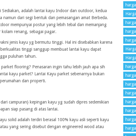
harga
i Sediakan, adalah lantai kayu Indoor dan outdoor, kedua
Harga
ama namun dari segi bentuk dan pemasangan amat Berbeda.
harga 
utdoor mempunyai postur yang lebih tebal dan memanjang
harga 
r kolam renang, sebagai pagar.
harga
yakni jenis kayu yg bermutu tinggi. Hal ini disebabkan karena
Harg
erkualitas tinggi sanggup membuat lantai kayu dapat
ngga puluhan tahun.
Harga
harga
 parket flooring? Penasaran ingin tahu lebih jauh apa sih
antai kayu parket? Lantai Kayu parket sebenarnya bukan
harga
g perumahan dan properti.
harga
harga
harga
yu dari campuran} kepingan kayu yg sudah dipres sedemikian
pan siap pasang di atas lantai.
harga
harga
yu solid adalah terdiri berasal 100% kayu asli seperti kayu
n, atau yang sering disebut dengan engineered wood atau
harga