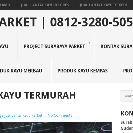
LAMO...
JUAL LANTAI KAYU DI GRES...
JUAL LANTAI KAYU DI KEDI...
ARKET | 0812-3280-50
KAYU
PROJECT SURABAYA PARKET
KONTAK SURA
DUK KAYU MERBAU
PRODUK KAYU KEMPAS
PRO
 KAYU TERMURAH
KON
a Jual Lantai Kayu Parket
|
No Comments
Surab
Gudan