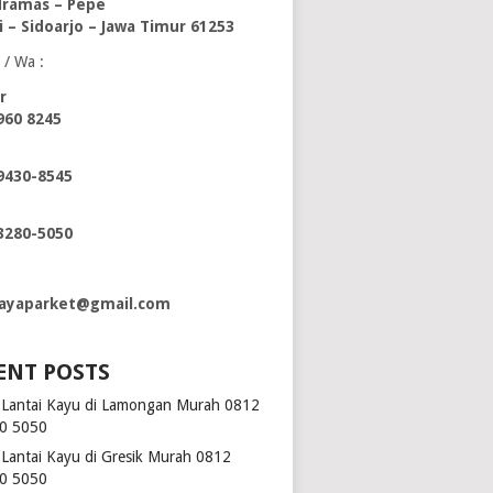
ramas – Pepe
i – Sidoarjo – Jawa Timur 61253
 / Wa :
r
960 8245
9430-8545
3280-5050
ayaparket@gmail.com
ENT POSTS
l Lantai Kayu di Lamongan Murah 0812
0 5050
l Lantai Kayu di Gresik Murah 0812
0 5050