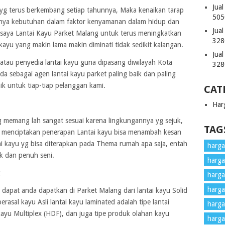
Jua
yg terus berkembang setiap tahunnya, Maka kenaikan tarap
505
a kebutuhan dalam faktor kenyamanan dalam hidup dan
Jua
g saya Lantai Kayu Parket Malang untuk terus meningkatkan
328
kayu yang makin lama makin diminati tidak sedikit kalangan.
Jua
atau penyedia lantai kayu guna dipasang diwilayah Kota
328
a sebagai agen lantai kayu parket paling baik dan paling
ik untuk tiap-tiap pelanggan kami.
CAT
Har
g memang lah sangat sesuai karena lingkungannya yg sejuk,
TAG
 menciptakan penerapan Lantai kayu bisa menambah kesan
tai kayu yg bisa diterapkan pada Thema rumah apa saja, entah
harga 
k dan penuh seni.
harga
g
harga
harga
 dapat anda dapatkan di Parket Malang dari lantai kayu Solid
erasal kayu Asli lantai kayu laminated adalah tipe lantai
harga
kayu Multiplex (HDF), dan juga tipe produk olahan kayu
harga