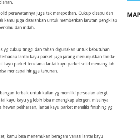
olahan.
t solid perawatannya juga tak merepotkan, Cukup disapu dan
MAP
ali kamu juga disarankan untuk memberikan larutan pengkilap
berkilau dan indah.
tas yg cukup tinggi dan tahan digunakan untuk kebutuhan
 terhadap lantai kayu parket juga jarang menunjukkan tanda-
ai kayu parket terutama lantai kayu parket solid memang lah
bisa mencapai hingga tahunan.
bangan terbaik untuk kalian yg memiliki persoalan alergi.
antai kayu kayu yg lebih bisa menangkap alergen, misalnya
hewan peliharaan, lantai kayu parket memiliki finishing yg
et, kamu bisa menemukan beragam variasi lantai kayu