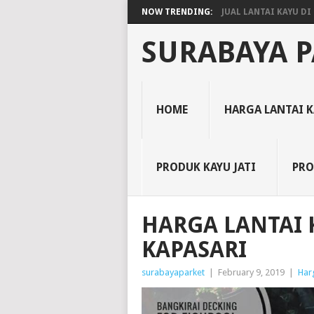
NOW TRENDING:
JUAL LANTAI KAYU DI 
SURABAYA P
HOME
HARGA LANTAI 
PRODUK KAYU JATI
PRO
HARGA LANTAI
KAPASARI
surabayaparket
|
February 9, 2019
|
Harg