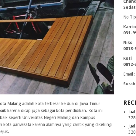
Chand
Sedat
No Tlp
Kanto
031-9
Niko
0813-
Rosi
0812-
Email :
Surab
REC
Kota Malang adalah kota terbesar ke dua di Jawa Timur
aik karena dicap juga sebagai kota pendidikan. Kota ini
Jua
 baik seperti Universitas Negeri Malang dan Kampus
328
ah kota pariwisata karena alamnya yang cantik yang dikelilingi
Jua
ejuk.
328