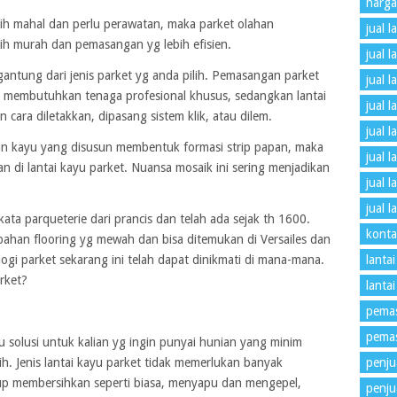
harga
lebih mahal dan perlu perawatan, maka parket olahan
jual l
ebih murah dan pemasangan yg lebih efisien.
jual l
gantung dari jenis parket yg anda pilih. Pemasangan parket
jual 
 membutuhkan tenaga profesional khusus, sedangkan lantai
jual l
cara diletakkan, dipasang sistem klik, atau dilem.
jual 
n kayu yang disusun membentuk formasi strip papan, maka
jual 
n di lantai kayu parket. Nuansa mosaik ini sering menjadikan
jual 
jual 
kata parqueterie dari prancis dan telah ada sejak th 1600.
konta
ahan flooring yg mewah dan bisa ditemukan di Versailes dan
lantai
ogi parket sekarang ini telah dapat dinikmati di mana-mana.
arket?
lanta
pemas
pemas
u solusi untuk kalian yg ingin punyai hunian yang minim
penjua
ih. Jenis lantai kayu parket tidak memerlukan banyak
p membersihkan seperti biasa, menyapu dan mengepel,
penju