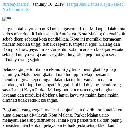
surabayaparket
|
January 16, 2019
|
Harga Jual Lantai Kayu Parket
|
No Comments
harga lantai kayu taman Klampisngasem – Kota Malang adalah kota
terbesar ke dua di Jatim setelah Surabaya. Kota Malang dikenal baik
sebab dicap sebagai kota pendidikan. Kota ini memiliki bermacam
macam sekolah tinggi terbaik seperti Kampus Negeri Malang dan
Kampus Brawijaya. Tidak cuma itu, kota ini adalah kota pariwisata
sebab alamnya yang cantik yg dikelilingi oleh pegunungan serta
udaranya yang sejuk.
Selaras dgn pertumbuhan ekonomi yg terus meningkat tiap-tiap
tahunnya, Maka peningkatan tarap hiduppun Maju bersama
mendorongnya kepentingan dalam factor kenyamanan dalam
pandangan hidup dan tempat Tinggal. Hal inilah yang mendorong
saya Lantai Kayu Parket Malang untuk terus mengembangkan
layanan dan produksi dibidang lantai kayu yg makin lama makin
diminati tidak sedikit kalangan.
Bagi anda yang tengah mencari penjual atau distributor lantai kayu
guna dipasang diwilayah Kota Malang, Parket Malang siap
melayani anda sbg distributor lantai kayu parket terbaik dan paling
konsisten memberikan pelayanan terbaik pada setiap klien kami.