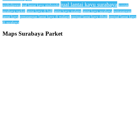
jual lantai kayu surabaya
probolinggo
jual lantai kayu situbondo
kontak
surabaya parket
lantai kayu di bali
lantai kayu malang
lantai kayu surabaya
pemasangan
lantai kayu
pemasangan lantai kayu di malang
penjual lantai kayu dibali
penjual lantai kayu
di surabaya
Maps Surabaya Parket