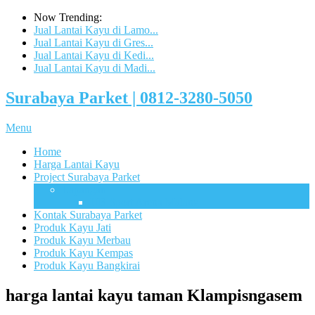
Now Trending:
Jual Lantai Kayu di Lamo...
Jual Lantai Kayu di Gres...
Jual Lantai Kayu di Kedi...
Jual Lantai Kayu di Madi...
Surabaya Parket | 0812-3280-5050
Menu
Home
Harga Lantai Kayu
Project Surabaya Parket
Lapangan
UB Sport Arena Malang
Kontak Surabaya Parket
Produk Kayu Jati
Produk Kayu Merbau
Produk Kayu Kempas
Produk Kayu Bangkirai
harga lantai kayu taman Klampisngasem