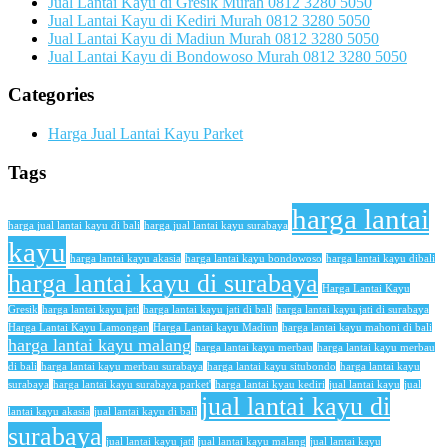
Jual Lantai Kayu di Gresik Murah 0812 3280 5050
Jual Lantai Kayu di Kediri Murah 0812 3280 5050
Jual Lantai Kayu di Madiun Murah 0812 3280 5050
Jual Lantai Kayu di Bondowoso Murah 0812 3280 5050
Categories
Harga Jual Lantai Kayu Parket
Tags
harga lantai
harga jual lantai kayu di bali
harga jual lantai kayu surabaya
kayu
harga lantai kayu akasia
harga lantai kayu bondowoso
harga lantai kayu dibali
harga lantai kayu di surabaya
Harga Lantai Kayu
Gresik
harga lantai kayu jati
harga lantai kayu jati di bali
harga lantai kayu jati di surabaya
Harga Lantai Kayu Lamongan
Harga Lantai kayu Madiun
harga lantai kayu mahoni di bali
harga lantai kayu malang
harga lantai kayu merbau
harga lantai kayu merbau
di bali
harga lantai kayu merbau surabaya
harga lantai kayu situbondo
harga lantai kayu
surabaya
harga lantai kayu surabaya parket'
harga lantai kyau kediri
jual lantai kayu
jual
jual lantai kayu di
lantai kayu akasia
jual lantai kayu di bali
surabaya
jual lantai kayu jati
jual lantai kayu malang
jual lantai kayu