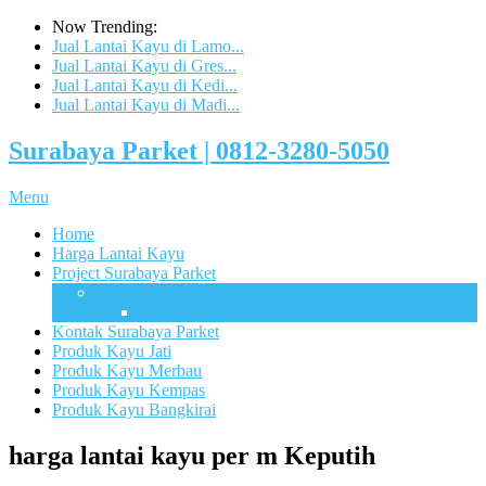
Now Trending:
Jual Lantai Kayu di Lamo...
Jual Lantai Kayu di Gres...
Jual Lantai Kayu di Kedi...
Jual Lantai Kayu di Madi...
Surabaya Parket | 0812-3280-5050
Menu
Home
Harga Lantai Kayu
Project Surabaya Parket
Lapangan
UB Sport Arena Malang
Kontak Surabaya Parket
Produk Kayu Jati
Produk Kayu Merbau
Produk Kayu Kempas
Produk Kayu Bangkirai
harga lantai kayu per m Keputih