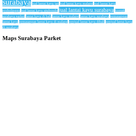
surabaya
jual lantai kayu jati
jual lantai kayu malang
jual lantai kayu
jual lantai kayu surabaya
probolinggo
jual lantai kayu situbondo
kontak
surabaya parket
lantai kayu di bali
lantai kayu malang
lantai kayu surabaya
pemasangan
lantai kayu
pemasangan lantai kayu di malang
penjual lantai kayu dibali
penjual lantai kayu
di surabaya
Maps Surabaya Parket