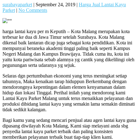
surabayaparket
|
September 24, 2019
|
Harga Jual Lantai Kayu
Parket
|
No Comments
harga lantai kayu per m Keputih – Kota Malang merupakan kota
terbesar ke dua di Jawa Timur setelah Surabaya. Kota Malang
dikenal baik lantaran dicap juga sebagai kota pendidikan. Kota ini
mempunyai beraneka akademi tinggi paling baik seperti Kampus
Negeri Malang dan Kampus Brawijaya. Tidak cuma itu, kota ini
yaitu kota pariwisata sebab alamnya yg cantik yang dikelilingi oleh
pegunungan serta udaranya yg sejuk.
Selaras dgn pertumbuhan ekonomi yang terus meningkat setiap
tahunnya, Maka kenaikan tarap hiduppun Berkembang dengan
mendorongnya kepentingan dalam elemen kenyamanan dalam
hidup dan lokasi Tinggal. Perihal inilah yang mendorong kami
Lantai Kayu Parket Malang untuk terus menaikkan pelayanan dan
produksi dibidang lantai kayu yang semakin lama semakin diminati
tidak sedikit kalangan.
Bagi kamu yang sedang mencari penjual atau agen lantai kayu guna
dipasang diwilayah Kota Malang, Kami siap melayani anda sbg
penyedia lantai kayu parket terbaik dan paling konsisten
memberikan pelayanan terbaik buat tiap-tiap klien kami.