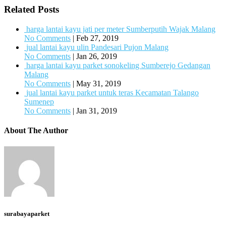
Related Posts
harga lantai kayu jati per meter Sumberputih Wajak Malang
No Comments
|
Feb 27, 2019
jual lantai kayu ulin Pandesari Pujon Malang
No Comments
|
Jan 26, 2019
harga lantai kayu parket sonokeling Sumberejo Gedangan
Malang
No Comments
|
May 31, 2019
jual lantai kayu parket untuk teras Kecamatan Talango
Sumenep
No Comments
|
Jan 31, 2019
About The Author
surabayaparket