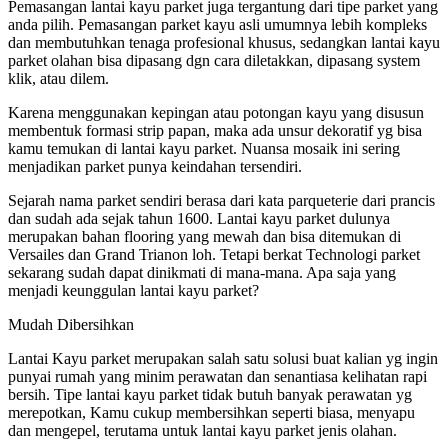
Pemasangan lantai kayu parket juga tergantung dari tipe parket yang
anda pilih. Pemasangan parket kayu asli umumnya lebih kompleks
dan membutuhkan tenaga profesional khusus, sedangkan lantai kayu
parket olahan bisa dipasang dgn cara diletakkan, dipasang system
klik, atau dilem.
Karena menggunakan kepingan atau potongan kayu yang disusun
membentuk formasi strip papan, maka ada unsur dekoratif yg bisa
kamu temukan di lantai kayu parket. Nuansa mosaik ini sering
menjadikan parket punya keindahan tersendiri.
Sejarah nama parket sendiri berasa dari kata parqueterie dari prancis
dan sudah ada sejak tahun 1600. Lantai kayu parket dulunya
merupakan bahan flooring yang mewah dan bisa ditemukan di
Versailes dan Grand Trianon loh. Tetapi berkat Technologi parket
sekarang sudah dapat dinikmati di mana-mana. Apa saja yang
menjadi keunggulan lantai kayu parket?
Mudah Dibersihkan
Lantai Kayu parket merupakan salah satu solusi buat kalian yg ingin
punyai rumah yang minim perawatan dan senantiasa kelihatan rapi
bersih. Tipe lantai kayu parket tidak butuh banyak perawatan yg
merepotkan, Kamu cukup membersihkan seperti biasa, menyapu
dan mengepel, terutama untuk lantai kayu parket jenis olahan.