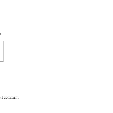
*
e I comment.