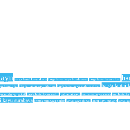
kayu
ha
harga lantai kayu akasia
harga lantai kayu bondowoso
harga lantai kayu dibali
harga lantai
ayu Lamongan
Harga Lantai kayu Madiun
harga lantai kayu mahoni di bali
yu surabaya parket'
harga lantai kyau kediri
jual lantai kayu
jual lantai kayu akasia
jual lantai ka
ai kayu surabaya
kontak surabaya parket
lantai kayu di bali
lantai kayu malang
lantai k