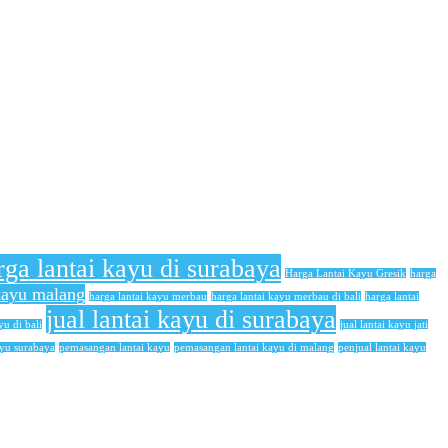
rga lantai kayu di surabaya
Harga Lantai Kayu Gresik
harga
 kayu malang
harga lantai kayu merbau
harga lantai kayu merbau di bali
harga lantai
jual lantai kayu di surabaya
yu di bali
jual lantai kayu jati
ayu surabaya
pemasangan lantai kayu
pemasangan lantai kayu di malang
penjual lantai kayu