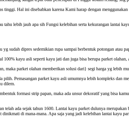
tas tinggi. Hal ini disebabkan karena Kami harap dengan menggunakan 
au tahu lebih jauh apa sih Fungsi kelebihan serta kekurangan lantai ka
u yg sudah dipres sedemikian rupa sampai berbentuk potongan atau papa
al 100% kayu asli seperti kayu jati dan juga bisa berupa parket olaha
atan, maka parket olahan memberikan solusi dari} segi harga yg lebih m
nda pilih. Pemasangan parket kayu asli umumnya lebih kompleks dan me
au dilem.
ntuk formasi strip papan, maka ada unsur dekoratif yang bisa kamu t
is dan telah ada sejak tahun 1600. Lantai kayu parket dulunya merupak
at dinikmati di mana-mana. Apa saja yang jadi kelebihan lantai kayu par