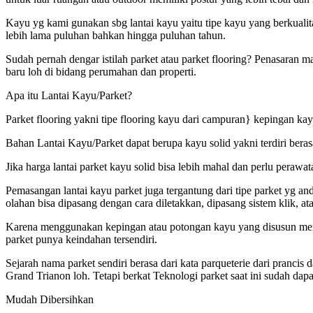
Kayu yg kami gunakan sbg lantai kayu yaitu tipe kayu yang berkuali
lebih lama puluhan bahkan hingga puluhan tahun.
Sudah pernah dengar istilah parket atau parket flooring? Penasaran m
baru loh di bidang perumahan dan properti.
Apa itu Lantai Kayu/Parket?
Parket flooring yakni tipe flooring kayu dari campuran} kepingan kay
Bahan Lantai Kayu/Parket dapat berupa kayu solid yakni terdiri beras
Jika harga lantai parket kayu solid bisa lebih mahal dan perlu peraw
Pemasangan lantai kayu parket juga tergantung dari tipe parket yg a
olahan bisa dipasang dengan cara diletakkan, dipasang sistem klik, at
Karena menggunakan kepingan atau potongan kayu yang disusun membe
parket punya keindahan tersendiri.
Sejarah nama parket sendiri berasa dari kata parqueterie dari pranc
Grand Trianon loh. Tetapi berkat Teknologi parket saat ini sudah dap
Mudah Dibersihkan