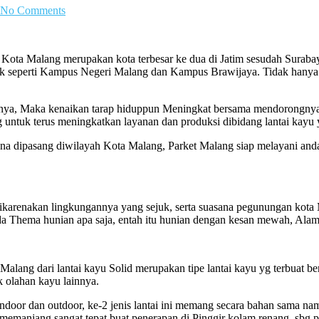
No Comments
Kota Malang merupakan kota terbesar ke dua di Jatim sesudah Surabay
 seperti Kampus Negeri Malang dan Kampus Brawijaya. Tidak hanya itu
unnya, Maka kenaikan tarap hiduppun Meningkat bersama mendorongny
 untuk terus meningkatkan layanan dan produksi dibidang lantai kayu
a dipasang diwilayah Kota Malang, Parket Malang siap melayani anda s
dikarenakan lingkungannya yang sejuk, serta suasana pegunungan ko
pada Thema hunian apa saja, entah itu hunian dengan kesan mewah, Alam
alang dari lantai kayu Solid merupakan tipe lantai kayu yg terbuat ber
k olahan kayu lainnya.
 Indoor dan outdoor, ke-2 jenis lantai ini memang secara bahan sama 
 memanjang sangat tepat buat penerapan di Pinggir kolam renang, sbg p