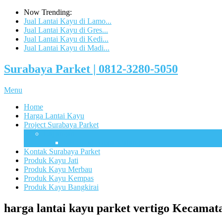
Now Trending:
Jual Lantai Kayu di Lamo...
Jual Lantai Kayu di Gres...
Jual Lantai Kayu di Kedi...
Jual Lantai Kayu di Madi...
Surabaya Parket | 0812-3280-5050
Menu
Home
Harga Lantai Kayu
Project Surabaya Parket
Lapangan
UB Sport Arena Malang
Kontak Surabaya Parket
Produk Kayu Jati
Produk Kayu Merbau
Produk Kayu Kempas
Produk Kayu Bangkirai
harga lantai kayu parket vertigo Kecam