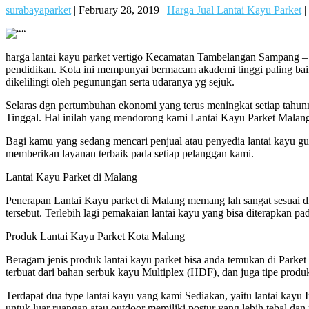
surabayaparket
|
February 28, 2019
|
Harga Jual Lantai Kayu Parket
|
harga lantai kayu parket vertigo Kecamatan Tambelangan Sampang – 
pendidikan. Kota ini mempunyai bermacam akademi tinggi paling baik
dikelilingi oleh pegunungan serta udaranya yg sejuk.
Selaras dgn pertumbuhan ekonomi yang terus meningkat setiap tah
Tinggal. Hal inilah yang mendorong kami Lantai Kayu Parket Malang
Bagi kamu yang sedang mencari penjual atau penyedia lantai kayu gun
memberikan layanan terbaik pada setiap pelanggan kami.
Lantai Kayu Parket di Malang
Penerapan Lantai Kayu parket di Malang memang lah sangat sesuai 
tersebut. Terlebih lagi pemakaian lantai kayu yang bisa diterapkan 
Produk Lantai Kayu Parket Kota Malang
Beragam jenis produk lantai kayu parket bisa anda temukan di Parket M
terbuat dari bahan serbuk kayu Multiplex (HDF), dan juga tipe produ
Terdapat dua type lantai kayu yang kami Sediakan, yaitu lantai kayu
untuk luar ruangan atau outdoor memiliki postur yang lebih tebal dan