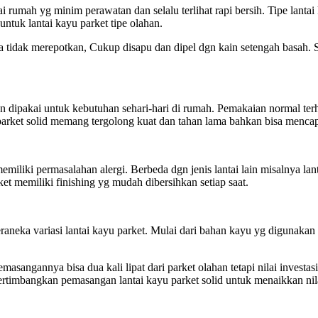
ai rumah yg minim perawatan dan selalu terlihat rapi bersih. Tipe lan
tuk lantai kayu parket tipe olahan.
ga tidak merepotkan, Cukup disapu dan dipel dgn kain setengah basah.
n dipakai untuk kebutuhan sehari-hari di rumah. Pemakaian normal ter
u parket solid memang tergolong kuat dan tahan lama bahkan bisa menca
memiliki permasalahan alergi. Berbeda dgn jenis lantai lain misalnya la
et memiliki finishing yg mudah dibersihkan setiap saat.
neka variasi lantai kayu parket. Mulai dari bahan kayu yg digunakan 
masangannya bisa dua kali lipat dari parket olahan tetapi nilai inves
pertimbangkan pemasangan lantai kayu parket solid untuk menaikkan nil