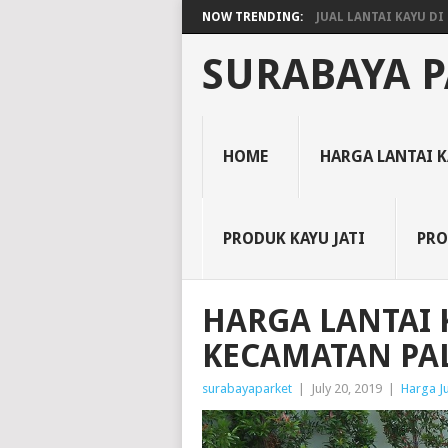
NOW TRENDING:
JUAL LANTAI KAYU DI 
SURABAYA P
HOME
HARGA LANTAI 
PRODUK KAYU JATI
PRO
HARGA LANTAI 
KECAMATAN PA
surabayaparket
|
July 20, 2019
|
Harga Ju