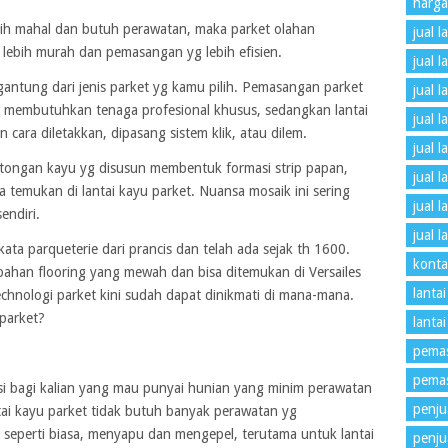
harga
 lebih mahal dan butuh perawatan, maka parket olahan
jual l
 lebih murah dan pemasangan yg lebih efisien.
jual l
gantung dari jenis parket yg kamu pilih. Pemasangan parket
jual 
 membutuhkan tenaga profesional khusus, sedangkan lantai
jual l
cara diletakkan, dipasang sistem klik, atau dilem.
jual 
ongan kayu yg disusun membentuk formasi strip papan,
jual 
 temukan di lantai kayu parket. Nuansa mosaik ini sering
jual 
endiri.
jual 
kata parqueterie dari prancis dan telah ada sejak th 1600.
konta
ahan flooring yang mewah dan bisa ditemukan di Versailes
lantai
echnologi parket kini sudah dapat dinikmati di mana-mana.
 parket?
lanta
pemas
pemas
usi bagi kalian yang mau punyai hunian yang minim perawatan
penjua
ntai kayu parket tidak butuh banyak perawatan yg
eperti biasa, menyapu dan mengepel, terutama untuk lantai
penju