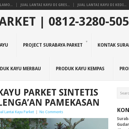
LAMO...
JUAL LANTAI KAYU DI GRES...
JUAL LANTAI KAYU DI KEDI...
ARKET | 0812-3280-50
KAYU
PROJECT SURABAYA PARKET
KONTAK SURA
DUK KAYU MERBAU
PRODUK KAYU KEMPAS
PRO
KAYU PARKET SINTETIS
LENGA’AN PAMEKASAN
KON
al Lantai Kayu Parket
|
No Comments
Surab
Gudan