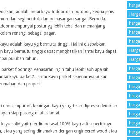
harga
ediakan, adalah lantai kayu Indoor dan outdoor, kedua jenis
Harga
amun dari segi bentuk dan pemasangan sangat Berbeda.
harga 
utdoor mempunyai postur yg lebih tebal dan memanjang
harga 
 kolam renang, sebagai pagar.
harga
kayu adalah kayu yg bermutu tinggi. Hal ini disebabkan
Harg
kayu bermutu tinggi dapat menghasilkan lantai kayu dapat
mpai puluhan tahun.
Harga
harga
 parket flooring? Penasaran ingin tahu lebih jauh apa sih
antai kayu parket? Lantai Kayu parket sebenarnya bukan
harga
erumahan dan properti.
harga
harga
harga
ayu dari campuran} kepingan kayu yang telah dipres sedemikian
pan siap pasang di atas lantai.
harga
harga
ayu solid yaitu terdiri berasal 100% kayu asli seperti kayu
an, atau yang sering dinamakan dengan engineered wood atau
harga