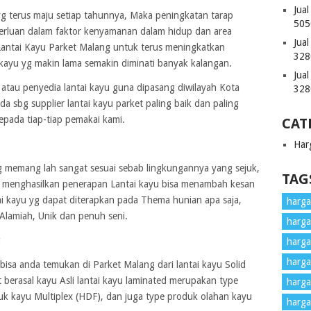
Jua
 terus maju setiap tahunnya, Maka peningkatan tarap
505
luan dalam faktor kenyamanan dalam hidup dan area
Jua
 Lantai Kayu Parket Malang untuk terus meningkatkan
328
 kayu yg makin lama semakin diminati banyak kalangan.
Jua
atau penyedia lantai kayu guna dipasang diwilayah Kota
328
a sbg supplier lantai kayu parket paling baik dan paling
epada tiap-tiap pemakai kami.
CAT
Har
g memang lah sangat sesuai sebab lingkungannya yang sejuk,
TAG
 menghasilkan penerapan Lantai kayu bisa menambah kesan
tai kayu yg dapat diterapkan pada Thema hunian apa saja,
harga 
Alamiah, Unik dan penuh seni.
harga
g
harga
harga
 bisa anda temukan di Parket Malang dari lantai kayu Solid
 berasal kayu Asli lantai kayu laminated merupakan type
harga
buk kayu Multiplex (HDF), dan juga type produk olahan kayu
harga