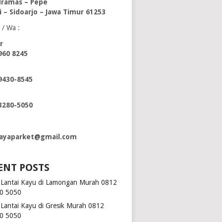
ramas – Pepe
i – Sidoarjo – Jawa Timur 61253
 / Wa :
r
960 8245
9430-8545
3280-5050
ayaparket@gmail.com
ENT POSTS
l Lantai Kayu di Lamongan Murah 0812
0 5050
l Lantai Kayu di Gresik Murah 0812
0 5050