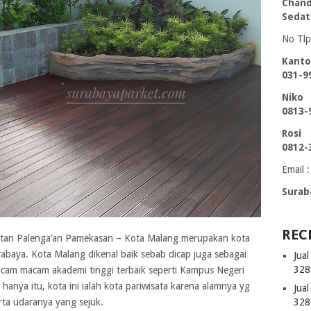
Chand
Sedat
No Tlp
Kanto
031-9
Niko
0813-
Rosi
0812-
Email :
Surab
REC
amatan Palenga’an Pamekasan – Kota Malang merupakan kota
rabaya. Kota Malang dikenal baik sebab dicap juga sebagai
Jua
328
macam macam akademi tinggi terbaik seperti Kampus Negeri
hanya itu, kota ini ialah kota pariwisata karena alamnya yg
Jua
erta udaranya yang sejuk.
328