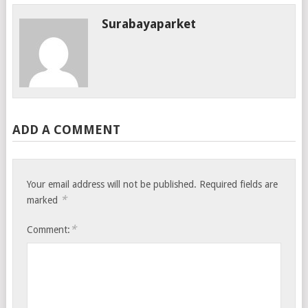
Surabayaparket
ADD A COMMENT
Your email address will not be published.
Required fields are
*
marked
*
Comment: