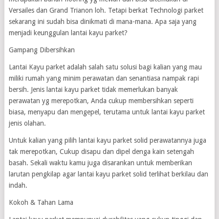
Versailes dan Grand Trianon loh. Tetapi berkat Technologi parket
sekarang ini sudah bisa dinikmati di mana-mana. Apa saja yang
menjadi keunggulan lantai kayu parket?
Gampang Dibersihkan
Lantai Kayu parket adalah salah satu solusi bagi kalian yang mau
miliki rumah yang minim perawatan dan senantiasa nampak rapi
bersih. Jenis lantai kayu parket tidak memerlukan banyak
perawatan yg merepotkan, Anda cukup membersihkan seperti
biasa, menyapu dan mengepel, terutama untuk lantai kayu parket
jenis olahan.
Untuk kalian yang pilih lantai kayu parket solid perawatannya juga
tak merepotkan, Cukup disapu dan dipel denga kain setengah
basah. Sekali waktu kamu juga disarankan untuk memberikan
larutan pengkilap agar lantai kayu parket solid terlihat berkilau dan
indah.
Kokoh & Tahan Lama