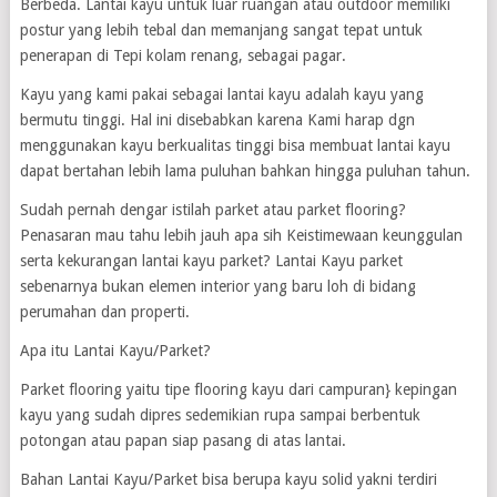
Berbeda. Lantai kayu untuk luar ruangan atau outdoor memiliki
postur yang lebih tebal dan memanjang sangat tepat untuk
penerapan di Tepi kolam renang, sebagai pagar.
Kayu yang kami pakai sebagai lantai kayu adalah kayu yang
bermutu tinggi. Hal ini disebabkan karena Kami harap dgn
menggunakan kayu berkualitas tinggi bisa membuat lantai kayu
dapat bertahan lebih lama puluhan bahkan hingga puluhan tahun.
Sudah pernah dengar istilah parket atau parket flooring?
Penasaran mau tahu lebih jauh apa sih Keistimewaan keunggulan
serta kekurangan lantai kayu parket? Lantai Kayu parket
sebenarnya bukan elemen interior yang baru loh di bidang
perumahan dan properti.
Apa itu Lantai Kayu/Parket?
Parket flooring yaitu tipe flooring kayu dari campuran} kepingan
kayu yang sudah dipres sedemikian rupa sampai berbentuk
potongan atau papan siap pasang di atas lantai.
Bahan Lantai Kayu/Parket bisa berupa kayu solid yakni terdiri