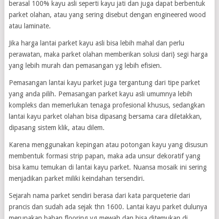
berasal 100% kayu asli seperti kayu jati dan juga dapat berbentuk
parket olahan, atau yang sering disebut dengan engineered wood
atau laminate.
Jika harga lantai parket kayu asli bisa lebih mahal dan perlu
perawatan, maka parket olahan memberikan solusi dari} segi harga
yang lebih murah dan pemasangan yg lebih efisien.
Pemasangan lantai kayu parket juga tergantung dari tipe parket
yang anda pilih. Pemasangan parket kayu asli umumnya lebih
kompleks dan memerlukan tenaga profesional khusus, sedangkan
lantai kayu parket olahan bisa dipasang bersama cara diletakkan,
dipasang sistem klik, atau dilem.
Karena menggunakan kepingan atau potongan kayu yang disusun
membentuk formasi strip papan, maka ada unsur dekoratif yang
bisa kamu temukan di lantai kayu parket. Nuansa mosaik ini sering
menjadikan parket miliki keindahan tersendiri.
Sejarah nama parket sendiri berasa dari kata parqueterie dari
prancis dan sudah ada sejak thn 1600. Lantai kayu parket dulunya
merupakan bahan flooring yg mewah dan bisa ditemukan di