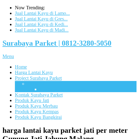
Now Trending:
Jual Lantai Kayu di Lamo...
Jual Lantai Kayu di Gres...
Jual Lantai Kayu di Kedi...
Jual Lantai Kayu di Madi...
Surabaya Parket | 0812-3280-5050
Menu
Home
Harga Lantai Kayu
Project Surabaya Parket
Lapangan
UB Sport Arena Malang
Kontak Surabaya Parket
Produk Kayu Jati
Produk Kayu Merbau
Produk Kayu Kempas
Produk Kayu Bangkirai
harga lantai kayu parket jati per meter
Gunung Jati Jabung Malang