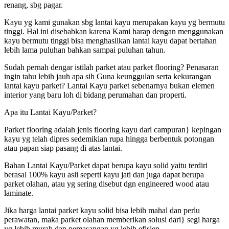
renang, sbg pagar.
Kayu yg kami gunakan sbg lantai kayu merupakan kayu yg bermutu
tinggi. Hal ini disebabkan karena Kami harap dengan menggunakan
kayu bermutu tinggi bisa menghasilkan lantai kayu dapat bertahan
lebih lama puluhan bahkan sampai puluhan tahun.
Sudah pernah dengar istilah parket atau parket flooring? Penasaran
ingin tahu lebih jauh apa sih Guna keunggulan serta kekurangan
lantai kayu parket? Lantai Kayu parket sebenarnya bukan elemen
interior yang baru loh di bidang perumahan dan properti.
Apa itu Lantai Kayu/Parket?
Parket flooring adalah jenis flooring kayu dari campuran} kepingan
kayu yg telah dipres sedemikian rupa hingga berbentuk potongan
atau papan siap pasang di atas lantai.
Bahan Lantai Kayu/Parket dapat berupa kayu solid yaitu terdiri
berasal 100% kayu asli seperti kayu jati dan juga dapat berupa
parket olahan, atau yg sering disebut dgn engineered wood atau
laminate.
Jika harga lantai parket kayu solid bisa lebih mahal dan perlu
perawatan, maka parket olahan memberikan solusi dari} segi harga
yg lebih murah dan pemasangan yg lebih efisien.